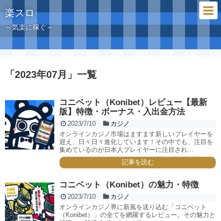
楽スロ
～気楽に稼ぐ～
「
2023年07月
」
一覧
コニベット（Konibet）レビュー【最新
版】特徴・ボーナス・入出金方法
2023/7/10
カジノ
オンラインカジノ市場はますます新しいプレイヤーを
迎え、日々日々進化しています！その中でも、注目を
集めているのが日本人プレイヤーに注目され...
記事を読む
コニベット（Konibet）の魅力・特徴
2023/7/10
カジノ
オンラインカジノ界に新風を送り込む「コニベット
（Konibet）」の全てを網羅するレビュー。その魅力と