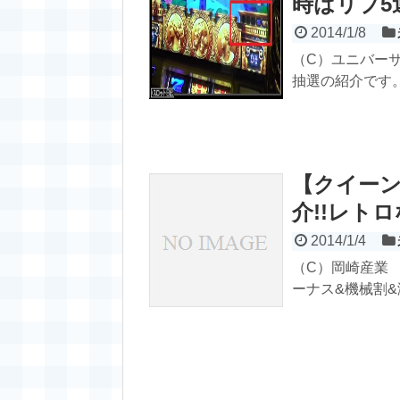
時はリプ5
2014/1/8
（C）ユニバー
抽選の紹介です。 ●
【クイー
介!!レト
2014/1/4
（C）岡崎産業 
ーナス&機械割&演