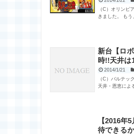
2014/1/22
（C）オリンピ
きました。 もう
新台【ロボ
時!!天井は1
2014/1/21
（C）バルテック
天井・恩恵による
【2016
待できる