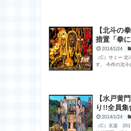
【北斗の拳
措置「拳に
2014/1/24
（C）サミー 
す。 今作の北斗
【水戸黄門
り!!全員
2014/1/24
（C）京楽 201