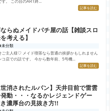
。 この台のART終...
記事を読む
茶ならぬメイドパチ屋の話【雑談スロ
来を考える】
未分類
せご主人様♡ メイド喫茶なら普通の挨拶かもしれません
コ店での話です。 今から数年前、5号機...
記事を読む
三世消されたルパン】天井目前で雷雲
ー発動・・・なるかレジェンドゲー
き濃厚台の見抜き方!!