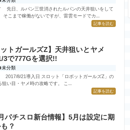
未分類
ア 先日、ルパン三世消されたルパンの天井狙いをして
、そこまで稼働がないですが、雷雲モードでカ...
記事を読む
ットガールズZ】天井狙いとヤメ
/3で777Gを選択!!
未分類
 2017/8/21導入日 スロット「ロボットガールズZ」の
狙い目・ヤメ時の攻略です。 こ...
記事を読む
年5月パチスロ新台情報】5月は設定に期
かも？