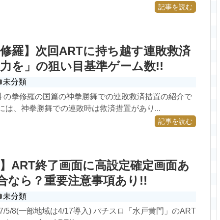
記事を読む
修羅】次回ARTに持ち越す連敗救済
力を」の狙い目基準ゲーム数!!
未分類
北斗の拳修羅の国篇の神拳勝舞での連敗救済措置の紹介で
には、神拳勝舞での連敗時は救済措置があり...
記事を読む
】ART終了画面に高設定確定画面あ
集合なら？重要注意事項あり!!
未分類
7/5/8(一部地域は4/17導入) パチスロ「水戸黄門」のART