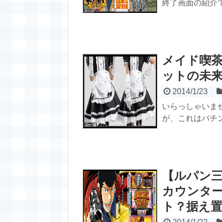
終了画面の紹介です
メイド喫
ットの未
2014/1/23
いらっしゃいま
が、これはパチン
【ルパン
カウンタ
ト？据え置