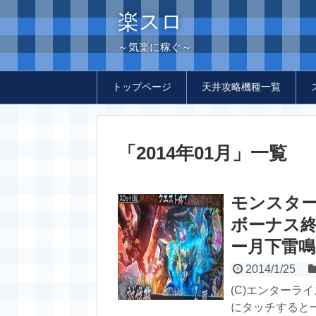
楽スロ
～気楽に稼ぐ～
トップページ
天井攻略機種一覧
「
2014年01月
」
一覧
モンスタ
ボーナス終
ー月下雷鳴
2014/1/25
(C)エンターラ
にタッチすると一