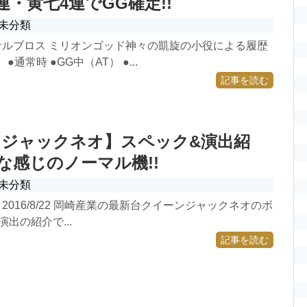
連・黄七4連でGG確定!!
未分類
サルブロス ミリオンゴッド神々の凱旋の小役による履歴
通常時 ●GG中（AT） ●...
記事を読む
ンジャックネオ】スペック&演出紹
ロな感じのノーマル機!!
未分類
2016/8/22 岡崎産業の最新台クイーンジャックネオのボ
出の紹介で...
記事を読む