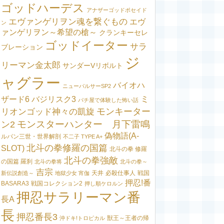
ゴッドハーデス
アナザーゴッドポセイド
エヴァンゲリヲン魂を繋ぐもの
エヴ
ン
ァンゲリヲン～希望の槍～
クランキーセレ
ゴッドイーター
サラ
ブレーション
ジ
リーマン金太郎
サンダーVリボルト
ャグラー
バイオハ
ニューパルサーSP2
ミ
ザード6
バジリスク3
パチ屋で体験した怖い話
モンキーター
リオンゴッド神々の凱旋
モンスターハンター 月下雷鳴
ン2
偽物語(A-
ルパン三世・世界解剖
不二子 TYPE A+
北斗の拳修羅の国篇
SLOT)
北斗の拳 修羅
北斗の拳強敵
の国篇 羅刹
北斗の拳将
北斗の拳～
吉宗
天井
必殺仕事人
戦国
新伝説創造～
地獄少女 宵伽
押忍!番
BASARA3
戦国コレクション2
押し順ケロルン
押忍サラリーマン番
長A
長
押忍番長3
獣王～王者の帰
沖ドキ!トロピカル