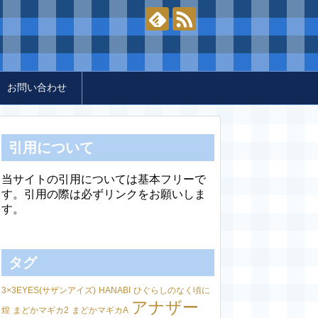
お問い合わせ
引用について
当サイトの引用については基本フリーで
す。引用の際は必ずリンクをお願いしま
す。
タグ
3×3EYES(サザンアイズ)
HANABI
ひぐらしのなく頃に
アナザー
煌
まどかマギカ2
まどかマギカA