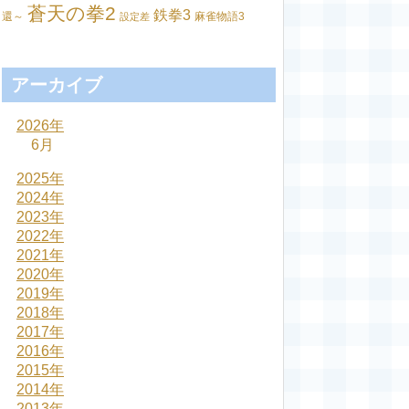
蒼天の拳2
鉄拳3
還～
麻雀物語3
設定差
アーカイブ
2026年
6月
2025年
2024年
2023年
2022年
2021年
2020年
2019年
2018年
2017年
2016年
2015年
2014年
2013年