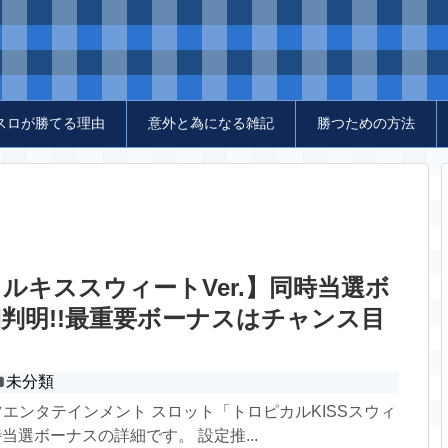
スロが勝てる理由
意外と為になる雑記
勝つための方法
ルキススウィートVer.】同時当選ボ
判明!!最重要ボーナスはチャンス目
?
未分類
エンタテインメント スロット「トロピカルKISSスウィ
時当選ボーナスの詳細です。 設定推...