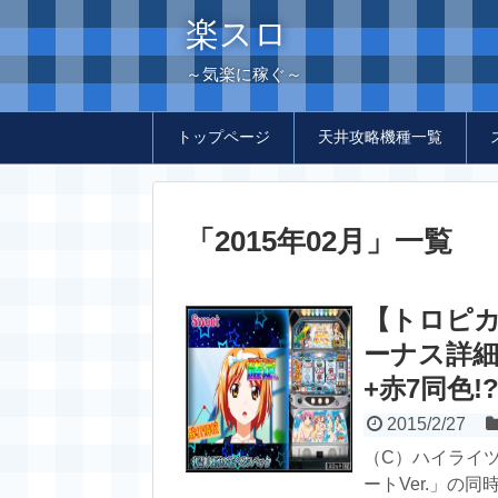
楽スロ
～気楽に稼ぐ～
トップページ
天井攻略機種一覧
「
2015年02月
」
一覧
【トロピカ
ーナス詳細
+赤7同色!
2015/2/27
（C）ハイライツ
ートVer.」の同