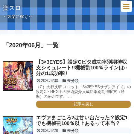
楽スロ
～気楽に稼ぐ～
「
2020年06月
」
一覧
【3×3EYES】設定Cビタ成功率別期待収
支シミュレート!!機械割100％ラインは○
分の1成功率!!
2020/6/30
未分類
（C）大都技研 スロット「3×3EYESサザンアイズ」の
設定C・REG中の技術委介入成功率別期待収支（勝
率）の紹介です。 ...
記事を読む
エヴァまごころ2は甘い台だった？設定1
でも機械割100％以上あるって本当？
2020/6/28
未分類