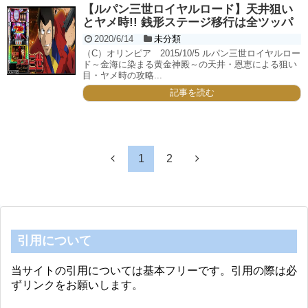
【ルパン三世ロイヤルロード】天井狙い
とヤメ時!! 銭形ステージ移行は全ツッパ
2020/6/14
未分類
（C）オリンピア 2015/10/5 ルパン三世ロイヤルロー
ド～金海に染まる黄金神殿～の天井・恩恵による狙い
目・ヤメ時の攻略...
記事を読む
1
2
引用について
当サイトの引用については基本フリーです。引用の際は必
ずリンクをお願いします。