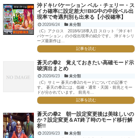
沖ドキ!バケーション ベル・チェリー・ス
イカ確率に設定差大!!BIG中の中段ベル出
現率で奇遇判別も出来る【小役確率】
2020/6/24
未分類
（C）アクロス 2018/6/18導入日 スロット「沖ドキ!
バケーション」の小役出現率の紹介です。 沖ドキシリ
ーズ最新作は...
記事を読む
蒼天の拳2 覚えておきたい高確モード示
唆演出まとめ
2020/6/23
未分類
（C）サミー 蒼天の拳2のモードについての記事で
す。 蒼天の拳2には、低確・通常・天国・前兆とモー
ドが分かれています。 前兆モ...
記事を読む
蒼天の拳2 朝一設定変更後は美味しいの
か？設定変更＆AT終了時のモード移行解
析!!
2020/6/23
未分類