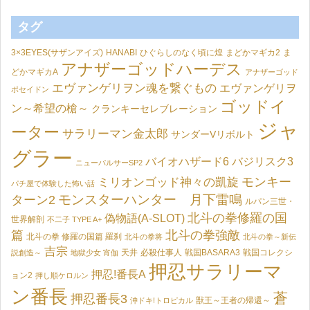
タグ
3×3EYES(サザンアイズ)
HANABI
ひぐらしのなく頃に煌
まどかマギカ2
ま
アナザーゴッドハーデス
どかマギカA
アナザーゴッド
エヴァンゲリヲン魂を繋ぐもの
エヴァンゲリヲ
ポセイドン
ゴッドイ
ン～希望の槍～
クランキーセレブレーション
ジャ
ーター
サラリーマン金太郎
サンダーVリボルト
グラー
バイオハザード6
バジリスク3
ニューパルサーSP2
モンキー
ミリオンゴッド神々の凱旋
パチ屋で体験した怖い話
モンスターハンター 月下雷鳴
ターン2
ルパン三世・
北斗の拳修羅の国
偽物語(A-SLOT)
世界解剖
不二子 TYPE A+
篇
北斗の拳強敵
北斗の拳 修羅の国篇 羅刹
北斗の拳将
北斗の拳～新伝
吉宗
天井
必殺仕事人
戦国BASARA3
戦国コレクシ
説創造～
地獄少女 宵伽
押忍サラリーマ
押忍!番長A
ョン2
押し順ケロルン
ン番長
蒼
押忍番長3
獣王～王者の帰還～
沖ドキ!トロピカル