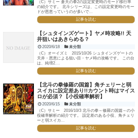
（C）サミー 蒼天の拳2の設定変更時のモード移行率
の紹介です。 北斗シリーズは、この設定変更時のモー
ドが恩恵っていうのが多いで...
記事を読む
【シュタインズゲート】ヤメ時攻略!! 天
井狙いはあきらめる？
2020/6/18
未分類
（C）オーイズミ 2015/10/26 シュタインズゲートの
天井・恩恵による狙い目・ヤメ時の攻略です。 この台
は、純増2....
記事を読む
【北斗の拳修羅の国篇】角チェリーと弱
スイカに設定差あり!!カウント時はマイス
ロが必須？【小役確率解析】
2020/6/15
未分類
（C）サミー 2016/10/3 北斗の拳～修羅の国篇～の小
役確率解析の紹介です。 設定差のある小役、角チェリ
ーと弱スイカ...
記事を読む