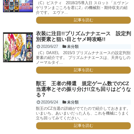
（C）ビスティ 2018/2/5導入日 スロット「エヴァン
ゲリヲンまごころを君に2」の機械割・期待収支の紹
介です。 エヴァ...
記事を読む
衣装に注目!!プリズムナナエース 設定判
別要素と狙い目とヤメ時攻略!!
2020/6/27
未分類
（C）DAXEL 2015/3 プリズムナナエースの設定判別
要素の紹介です。 プリズムナナエースは、天井なしの
ノーマルタイ...
記事を読む
獣王 王者の帰還 規定ゲーム数でのCZ
当選率とその振り分け!!立ち回りはどうな
る？
2020/6/24
未分類
獣王のCZ当選の詳細がでてたので紹介しておきます。
いまいち、あいまいだった人も、これを機械にうまく
立ち回ってみてください。 ...
記事を読む