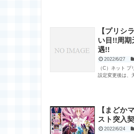
【プリシ
い目!!周
遇!!
2022/6/27
（C）ネット 
設定変更後は、天
【まどかマ
スト突入契
2022/6/24