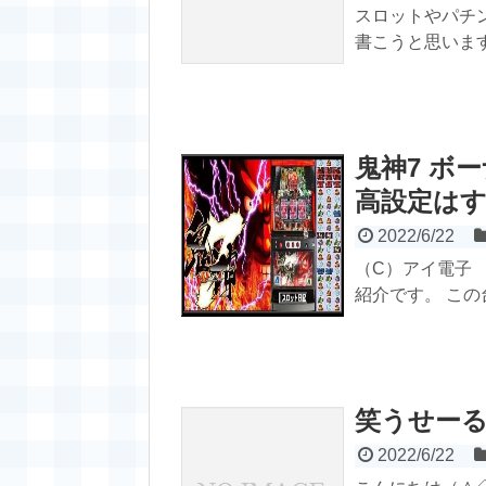
スロットやパチン
書こうと思います
鬼神7 ボ
高設定は
2022/6/22
（C）アイ電子 
紹介です。 この台
笑うせー
2022/6/22