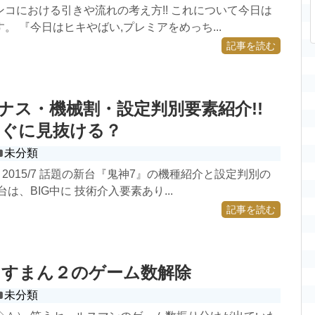
コにおける引きや流れの考え方!! これについて今日は
。 『今日はヒキやばい,プレミアをめっち...
記事を読む
ーナス・機械割・設定判別要素紹介!!
すぐに見抜ける？
未分類
2015/7 話題の新台『鬼神7』の機種紹介と設定判別の
は、BIG中に 技術介入要素あり...
記事を読む
るすまん２のゲーム数解除
未分類