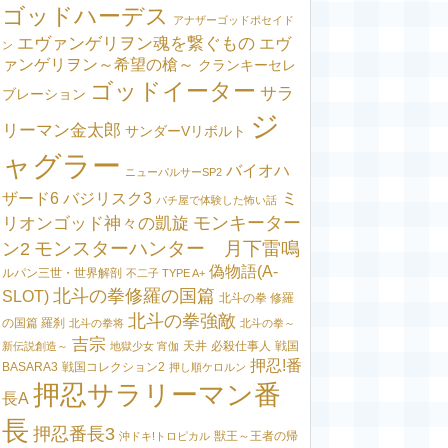
ゴッドハーデス
アナザーゴッドポセイド
エヴァンゲリヲン魂を繋ぐもの
エヴ
ン
ァンゲリヲン～希望の槍～
クランキーセレ
ゴッドイーター
サラ
ブレーション
ジ
リーマン金太郎
サンダーVリボルト
ャグラー
バイオハ
ニューパルサーSP2
ミ
ザード6
バジリスク3
パチ屋で体験した怖い話
モンキーター
リオンゴッド神々の凱旋
モンスターハンター 月下雷鳴
ン2
偽物語(A-
ルパン三世・世界解剖
不二子 TYPE A+
北斗の拳修羅の国篇
SLOT)
北斗の拳 修羅
北斗の拳強敵
の国篇 羅刹
北斗の拳将
北斗の拳～
吉宗
天井
必殺仕事人
戦国
新伝説創造～
地獄少女 宵伽
押忍!番
BASARA3
戦国コレクション2
押し順ケロルン
押忍サラリーマン番
長A
長
押忍番長3
獣王～王者の帰
沖ドキ!トロピカル