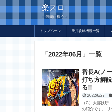
楽スロ
～気楽に稼ぐ～
トップページ
天井攻略機種一覧
「
2022年06月
」
一覧
番長A(ノ
打ち方解説
る!!
2022/6/27
（C）大都技研 2
の紹介です。 リ