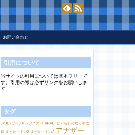
お問い合わせ
引用について
当サイトの引用については基本フリーで
す。引用の際は必ずリンクをお願いしま
す。
タグ
3×3EYES(サザンアイズ)
HANABI
ひぐらしのなく頃に
アナザー
煌
まどかマギカ2
まどかマギカA