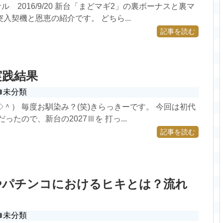
ル 2016/9/20 新台「まどマギ2」の裏ボーナスと裏マ
入契機と恩恵の紹介です。 どちら...
記事を読む
実践結果
未分類
＾） 毎度お馴染み？(笑)きらっきーです。 今回は初代
だったので、新台の2027Ⅲを 打っ...
記事を読む
やパチンコにおけるヒキとは？流れ
未分類