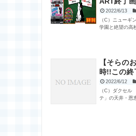
ART終了画
2022/6/13
（C）ニューギン
学園と絶望の高校
【そらの
時!!この
2022/6/12
（C）ダクセル 
テ」の天井・恩恵