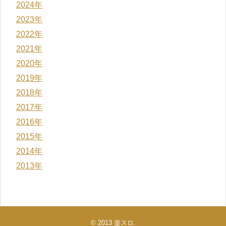
2024年
2023年
2022年
2021年
2020年
2019年
2018年
2017年
2016年
2015年
2014年
2013年
© 2013
楽スロ
.