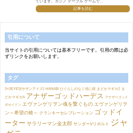
ています。カジノ テーブル ゲームで...
記事を読む
引用について
当サイトの引用については基本フリーです。引用の際は必
ずリンクをお願いします。
タグ
3×3EYES(サザンアイズ)
HANABI
ひぐらしのなく頃に煌
まどかマギカ2
ま
アナザーゴッドハーデス
どかマギカA
アナザーゴッド
エヴァンゲリヲン魂を繋ぐもの
エヴァンゲリヲ
ポセイドン
ゴッドイ
ン～希望の槍～
クランキーセレブレーション
ジャ
ーター
サラリーマン金太郎
サンダーVリボルト