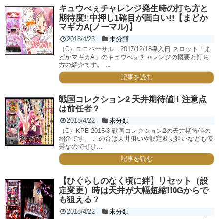
キュウべぇチャレンジ発生時の打ち方と
期待度!!中押し1確目が面白い!!【まどか
マギカA(ノーマル)】
2018/4/23
未分類
（C）ユニバーサル 2017/12/18導入日 スロット「ま
どかマギカA」のキュウべぇチャレンジの概要と打ち
方の紹介です。 ...
記事を読む
戦国コレクション2 天井期待値!! 注意点
は前任者？
2018/4/22
未分類
（C）KPE 2015/3 戦国コレクション2の天井期待値の
紹介です。 この台は天井狙いや設定変更狙いなども優
秀なのでぜひ...
記事を読む
【ひぐらしのなく頃に絆】リセット（設
定変更）時は天井が大幅短縮!!0Gからで
も狙える？
2018/4/22
未分類