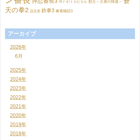
ン番長
蒼
押忍番長3
獣王～王者の帰還～
沖ドキ!トロピカル
天の拳2
鉄拳3
麻雀物語3
設定差
アーカイブ
2026年
6月
2025年
2024年
2023年
2022年
2021年
2020年
2019年
2018年