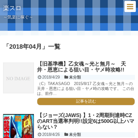
楽スロ
～気楽に稼ぐ～
「
2018年04月
」
一覧
【旧基準機】乙女魂～光と無月～ 天
井・恩恵による狙い目・ヤメ時攻略!!
2018/4/29
未分類
（C）TAKASAGO 2015/8/17 乙女魂～光と無月～の
天井・恩恵による狙い目・ヤメ時の攻略です。 この台
は、前作...
記事を読む
【ジョーズ(JAWS) 】1・2周期到達時CZ
のART当選率判明!!設定6は500G以上ハマ
らない？
2018/4/26
未分類