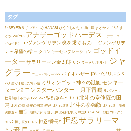
タグ
3×3EYES(サザンアイズ)
HANABI
ひぐらしのなく頃に煌
まどかマギカ2
ま
アナザーゴッドハーデス
どかマギカA
アナザーゴッド
エヴァンゲリヲン魂を繋ぐもの
エヴァンゲリヲ
ポセイドン
ゴッドイ
ン～希望の槍～
クランキーセレブレーション
ジャ
ーター
サラリーマン金太郎
サンダーVリボルト
グラー
バイオハザード6
バジリスク3
ニューパルサーSP2
モンキー
ミリオンゴッド神々の凱旋
パチ屋で体験した怖い話
モンスターハンター 月下雷鳴
ターン2
ルパン三世・
北斗の拳修羅の国
偽物語(A-SLOT)
世界解剖
不二子 TYPE A+
篇
北斗の拳強敵
北斗の拳 修羅の国篇 羅刹
北斗の拳将
北斗の拳～新伝
吉宗
天井
必殺仕事人
戦国BASARA3
戦国コレクシ
説創造～
地獄少女 宵伽
押忍サラリーマ
押忍!番長A
ョン2
押し順ケロルン