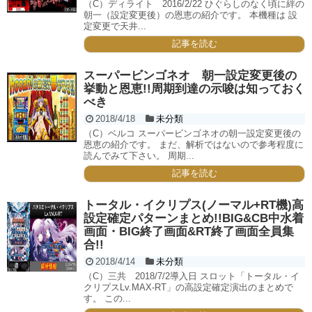
（C）ディライト 2016/2/22 ひぐらしのなく頃に絆の
朝一（設定変更後）の恩恵の紹介です。 本機種は 設
定変更で天井...
記事を読む
スーパービンゴネオ 朝一設定変更後の
挙動と恩恵!!周期到達の示唆は知っておく
べき
2018/4/18
未分類
（C）ベルコ スーパービンゴネオの朝一設定変更後の
恩恵の紹介です。 まだ、解析ではないので参考程度に
読んでみて下さい。 周期...
記事を読む
トータル・イクリプス(ノーマル+RT機)高
設定確定パターンまとめ!!BIG&CB中水着
画面・BIG終了画面&RT終了画面全員集
合!!
2018/4/14
未分類
（C）三共 2018/7/2導入日 スロット「トータル・イ
クリプスLv.MAX-RT」の高設定確定演出のまとめで
す。 この...