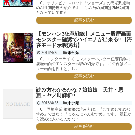
（C）オリンピア スロット「ジョーズ」の周期到達時
のART期待度の紹介です。 この台の周期は255G周期
となっていて周期...
記事を読む
【モンハン3狂竜戦線】メニュー履歴画面
モンスター確認でハイエナが出来る!!【滞
在モード示唆演出】
2018/4/25
未分類
（C）エンターライズ モンスターハンター狂竜戦線の
履歴画面のモンスター示唆の紹介です。 この台はメニ
ュー画面を押すと、1匹...
記事を読む
読み方わかるかな？娘娘娘 天井・恩
恵・ヤメ時解析!!
2018/4/23
未分類
（C）岡崎産業 娘娘娘の読み方は、『むすめむすめむ
すめ』ではなく『にゃんにゃんむすめ』です。 最初か
ら読めた人いるのかな？ ...
記事を読む