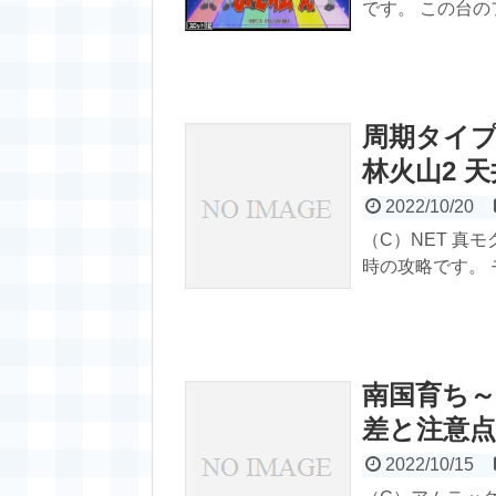
です。 この台の
周期タイプ
林火山2 
2022/10/20
（C）NET 真
時の攻略です。 
南国育ち～
差と注意
2022/10/15