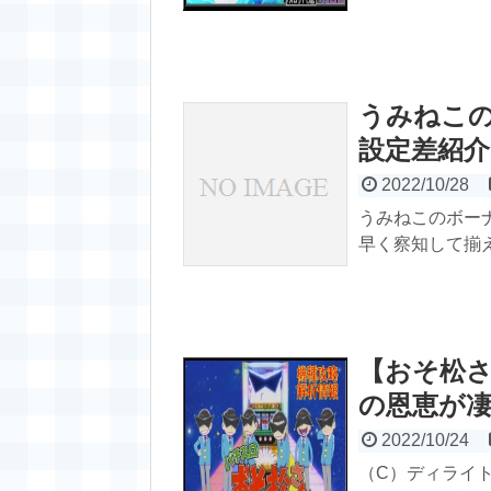
うみねこ
設定差紹介!
2022/10/28
うみねこのボー
早く察知して揃え
【おそ松
の恩恵が
2022/10/24
（C）ディライ