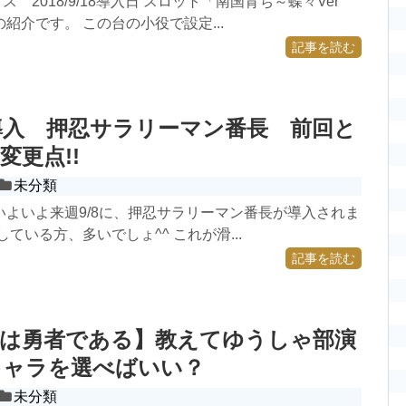
 2018/9/18導入日 スロット「南国育ち～蝶々Ver
紹介です。 この台の小役で設定...
記事を読む
導入 押忍サラリーマン番長 前回と
変更点!!
未分類
いよいよ来週9/8に、押忍サラリーマン番長が導入されま
ている方、多いでしょ^^ これが滑...
記事を読む
奈は勇者である】教えてゆうしゃ部演
キャラを選べばいい？
未分類