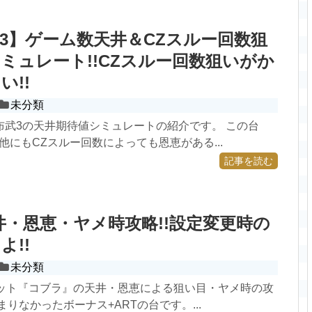
3】ゲーム数天井＆CZスルー回数狙
ミュレート!!CZスルー回数狙いがか
い!!
未分類
布武3の天井期待値シミュレートの紹介です。 この台
の他にもCZスルー回数によっても恩恵がある...
記事を読む
井・恩恵・ヤメ時攻略!!設定変更時の
よ!!
未分類
ロット『コブラ』の天井・恩恵による狙い目・ヤメ時の攻
まりなかったボーナス+ARTの台です。...