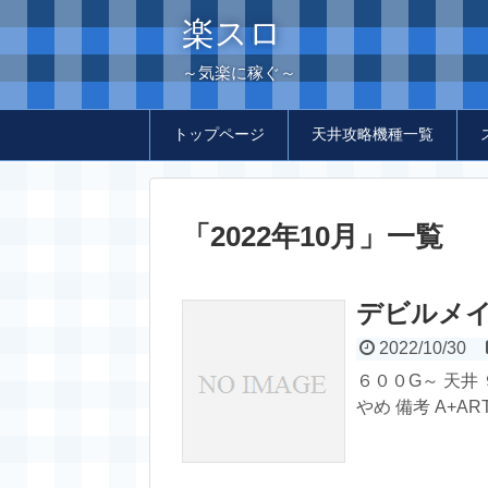
楽スロ
～気楽に稼ぐ～
トップページ
天井攻略機種一覧
「
2022年10月
」
一覧
デビルメ
2022/10/30
６００G～ 天井
やめ 備考 A+A