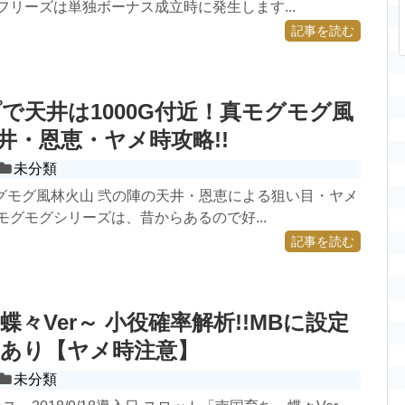
フリーズは単独ボーナス成立時に発生します...
記事を読む
で天井は1000G付近！真モグモグ風
天井・恩恵・ヤメ時攻略!!
未分類
モグモグ風林火山 弐の陣の天井・恩恵による狙い目・ヤメ
モグモグシリーズは、昔からあるので好...
記事を読む
蝶々Ver～ 小役確率解析!!MBに設定
点あり【ヤメ時注意】
未分類