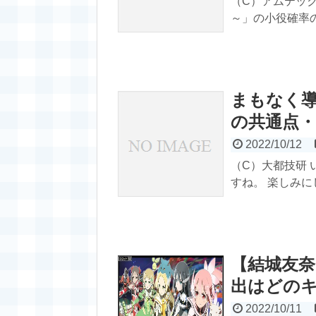
（C）アムテックス
～」の小役確率の
まもなく
の共通点・
2022/10/12
（C）大都技研 
すね。 楽しみにし
【結城友
出はどの
2022/10/11