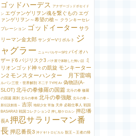
ゴッドハーデス
アナザーゴッドポセイド
エヴァンゲリヲン魂を繋ぐもの
エヴ
ン
ァンゲリヲン～希望の槍～
クランキーセレ
ゴッドイーター
サラ
ブレーション
ジ
リーマン金太郎
サンダーVリボルト
ャグラー
バイオハ
ニューパルサーSP2
ミ
ザード6
バジリスク3
パチ屋で体験した怖い話
モンキーター
リオンゴッド神々の凱旋
モンスターハンター 月下雷鳴
ン2
偽物語(A-
ルパン三世・世界解剖
不二子 TYPE A+
北斗の拳修羅の国篇
SLOT)
北斗の拳 修羅
北斗の拳強敵
の国篇 羅刹
北斗の拳将
北斗の拳～
吉宗
天井
必殺仕事人
戦国
新伝説創造～
地獄少女 宵伽
押忍!番
BASARA3
戦国コレクション2
押し順ケロルン
押忍サラリーマン番
長A
長
押忍番長3
獣王～王者の帰
沖ドキ!トロピカル