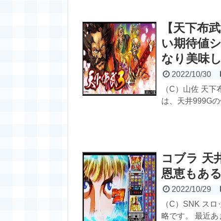
【天下布武
い期待値シ
なり美味し
2022/10/30
（C）山佐 天下
は、天井999G
コブラ 天
恩恵もある
2022/10/29
（C）SNK ス
略です。 最近あ