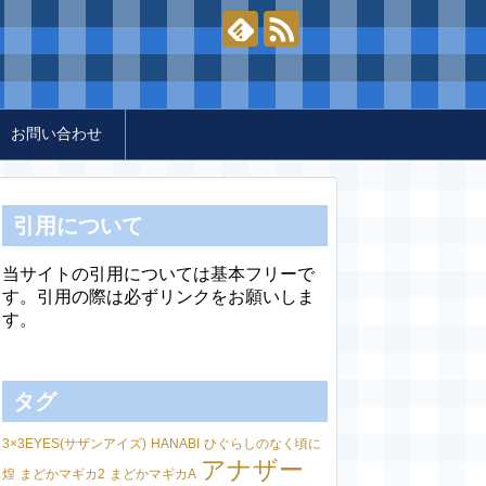
お問い合わせ
引用について
当サイトの引用については基本フリーで
す。引用の際は必ずリンクをお願いしま
す。
タグ
3×3EYES(サザンアイズ)
HANABI
ひぐらしのなく頃に
アナザー
煌
まどかマギカ2
まどかマギカA