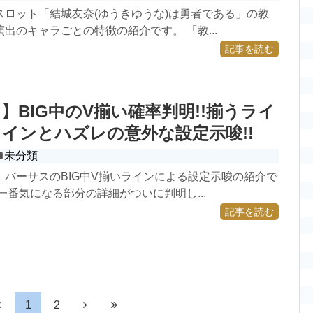
スロット「結城友奈(ゆうきゆうな)は勇者である」の教
出のキャラごとの特徴の紹介です。 「教...
記事を読む
】BIG中のV揃い確率判明!!揃うライ
インとハズレの意外な設定示唆!!
未分類
 バーサスのBIG中V揃いラインによる設定示唆の紹介で
一番気になる部分の詳細がついに判明し...
記事を読む
1
2