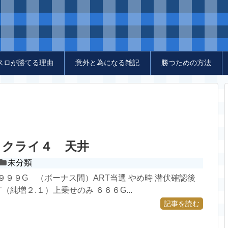
スロが勝てる理由
意外と為になる雑記
勝つための方法
イクライ４ 天井
未分類
 ９９９G （ボーナス間）ART当選 やめ時 潜伏確認後
RT（純増２.１）上乗せのみ ６６６G...
記事を読む