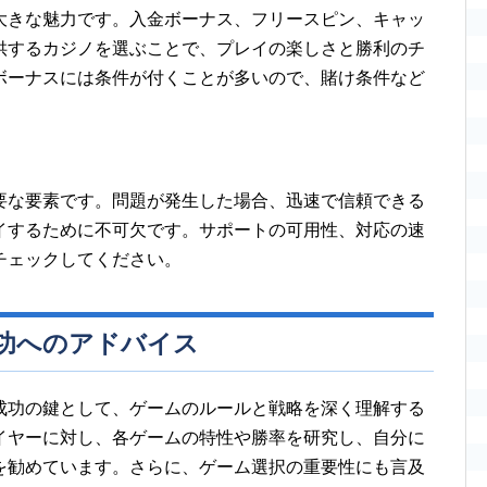
大きな魅力です。入金ボーナス、フリースピン、キャッ
供するカジノを選ぶことで、プレイの楽しさと勝利のチ
ボーナスには条件が付くことが多いので、賭け条件など
要な要素です。問題が発生した場合、迅速で信頼できる
イするために不可欠です。サポートの可用性、対応の速
チェックしてください。
功へのアドバイス
成功の鍵として、ゲームのルールと戦略を深く理解する
イヤーに対し、各ゲームの特性や勝率を研究し、自分に
を勧めています。さらに、ゲーム選択の重要性にも言及