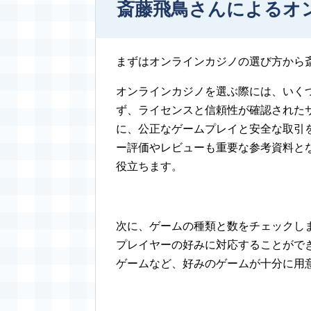
斎藤飛鳥さんによるオ
まずはオンラインカジノの選び方から
オンラインカジノを選ぶ際には、いく
ず、ライセンスと信頼性が確認された
に、公正なゲームプレイと安全な取引
ー評価やレビューも重要な参考資料と
役立ちます。
次に、ゲームの種類と数をチェックし
プレイヤーの好みに対応することがで
ゲームなど、好みのゲームが十分に用