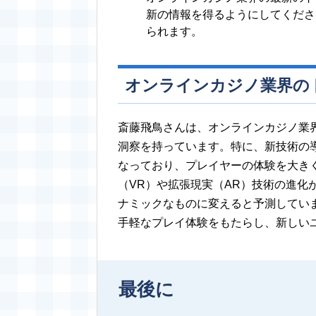
新の情報を得るようにしてくださ
られます。
オンラインカジノ業界の
斎藤飛鳥さんは、オンラインカジノ業
洞察を持っています。特に、新技術の
なっており、プレイヤーの体験を大き
（VR）や拡張現実（AR）技術の進化
ナミックなものに変えると予測してい
手軽なプレイ体験をもたらし、新しい
最後に