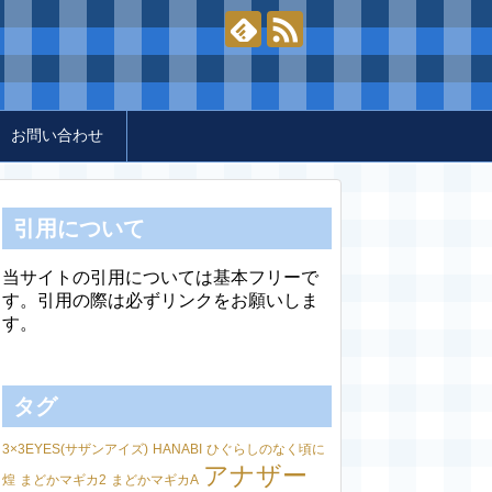
お問い合わせ
引用について
当サイトの引用については基本フリーで
す。引用の際は必ずリンクをお願いしま
す。
タグ
3×3EYES(サザンアイズ)
HANABI
ひぐらしのなく頃に
アナザー
煌
まどかマギカ2
まどかマギカA