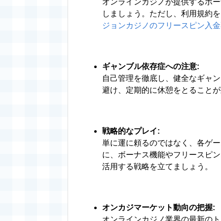
オンラインカジノが提供するボー
しましょう。ただし、利用規約を
ジョンカジノのフリースピン入金
ギャンブル依存症への注意
:
自己管理を徹底し、健全なギャン
避け、定期的に休憩をとることが
戦略的なプレイ
:
単に運に頼るのではなく、各ゲー
に、ボーナス機能やフリースピン
活用する戦略を立てましょう。
オンカジマーケット動向の把握
:
オンラインカジノ業界の最新のト