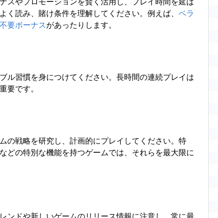
ナスやプロモーションを賢く活用し、プレイ時間を延ば
よく読み、賭け条件を理解してください。例えば、
ベラ
不要ボーナス
があったりします。
ブル習慣を身につけてください。長時間の連続プレイは
重要です。
ムの戦略を研究し、計画的にプレイしてください。特
などの特別な機能を持つゲームでは、それらを最大限に
レンドや新しいゲームのリリース情報に注意し、常に最