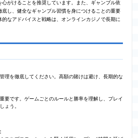
を心がけることを推奨しています。また、ギャンブル依
徹底し、健全なギャンブル習慣を身につけることの重要
体的なアドバイスと戦略は、オンラインカジノで長期に
。
管理を徹底してください。高額の賭けは避け、長期的な
重要です。ゲームごとのルールと勝率を理解し、プレイ
しょう。
: