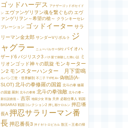
ゴッドハーデス
アナザーゴッドポセイド
エヴァンゲリヲン魂を繋ぐもの
エヴ
ン
ァンゲリヲン～希望の槍～
クランキーセレ
ゴッドイーター
サラ
ブレーション
ジ
リーマン金太郎
サンダーVリボルト
ャグラー
バイオハ
ニューパルサーSP2
ミ
ザード6
バジリスク3
パチ屋で体験した怖い話
モンキーター
リオンゴッド神々の凱旋
モンスターハンター 月下雷鳴
ン2
偽物語(A-
ルパン三世・世界解剖
不二子 TYPE A+
北斗の拳修羅の国篇
SLOT)
北斗の拳 修羅
北斗の拳強敵
の国篇 羅刹
北斗の拳将
北斗の拳～
吉宗
天井
必殺仕事人
戦国
新伝説創造～
地獄少女 宵伽
押忍!番
BASARA3
戦国コレクション2
押し順ケロルン
押忍サラリーマン番
長A
長
押忍番長3
獣王～王者の帰
沖ドキ!トロピカル