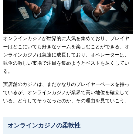
オンラインカジノが世界的に人気を集めており、プレイヤ
ーはどこにいても好きなゲームを楽しむことができる。オ
ンラインカジノは急速に成長しており、オペレーターは、
競争の激しい市場で注目を集めようとベストを尽くしてい
る。
実店舗のカジノは、まだかなりのプレイヤーベースを持っ
ているが、オンラインカジノが業界で高い地位を確立して
いる。どうしてそうなったのか、その理由を見ていこう。
オンラインカジノの柔軟性