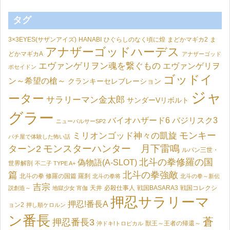
タグ
3×3EYES(サザンアイズ)
HANABI
ひぐらしのなく頃に煌
まどかマギカ2
ま
アナザーゴッドハーデス
どかマギカA
アナザーゴッド
エヴァンゲリヲン魂を繋ぐもの
エヴァンゲリヲ
ポセイドン
ゴッドイ
ン～希望の槍～
クランキーセレブレーション
ジャ
ーター
サラリーマン金太郎
サンダーVリボルト
グラー
バイオハザード6
バジリスク3
ニューパルサーSP2
モンキー
ミリオンゴッド神々の凱旋
パチ屋で体験した怖い話
モンスターハンター 月下雷鳴
ターン2
ルパン三世・
北斗の拳修羅の国
偽物語(A-SLOT)
世界解剖
不二子 TYPE A+
篇
北斗の拳強敵
北斗の拳 修羅の国篇 羅刹
北斗の拳将
北斗の拳～新伝
吉宗
天井
必殺仕事人
戦国BASARA3
戦国コレクシ
説創造～
地獄少女 宵伽
押忍サラリーマ
押忍!番長A
ョン2
押し順ケロルン
ン番長
蒼
押忍番長3
獣王～王者の帰還～
沖ドキ!トロピカル