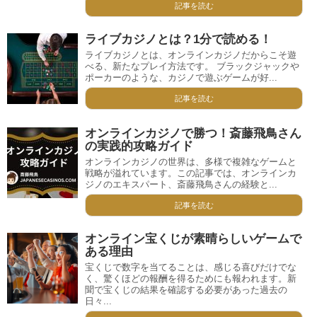
記事を読む
ライブカジノとは？1分で読める！
ライブカジノとは、オンラインカジノだからこそ遊
べる、新たなプレイ方法です。 ブラックジャックや
ポーカーのような、カジノで遊ぶゲームが好...
記事を読む
オンラインカジノで勝つ！斎藤飛鳥さん
の実践的攻略ガイド
オンラインカジノの世界は、多様で複雑なゲームと
戦略が溢れています。この記事では、オンラインカ
ジノのエキスパート、斎藤飛鳥さんの経験と...
記事を読む
オンライン宝くじが素晴らしいゲームで
ある理由
宝くじで数字を当てることは、感じる喜びだけでな
く、驚くほどの報酬を得るためにも報われます。新
聞で宝くじの結果を確認する必要があった過去の
日々...