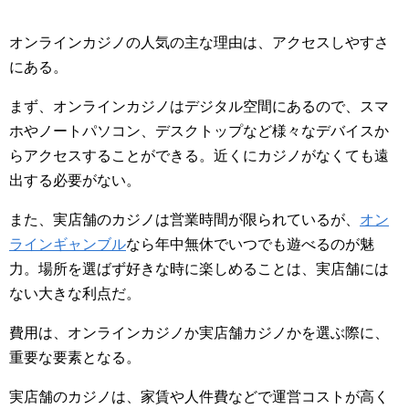
オンラインカジノの人気の主な理由は、アクセスしやすさ
にある。
まず、オンラインカジノはデジタル空間にあるので、スマ
ホやノートパソコン、デスクトップなど様々なデバイスか
らアクセスすることができる。近くにカジノがなくても遠
出する必要がない。
また、実店舗のカジノは営業時間が限られているが、
オン
ラインギャンブル
なら年中無休でいつでも遊べるのが魅
力。場所を選ばず好きな時に楽しめることは、実店舗には
ない大きな利点だ。
費用は、オンラインカジノか実店舗カジノかを選ぶ際に、
重要な要素となる。
実店舗のカジノは、家賃や人件費などで運営コストが高く