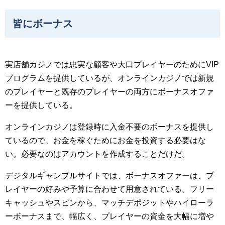
皆にボーナス
実店舗カジノでは忠実な顧客や大口プレイヤーのためにVIP
プログラムを提供しているが、オンラインカジノでは新規
のプレイヤーと既存のプレイヤーの両方にボーナスオファ
ーを提供している。
オンラインカジノは登録時に入金不要のボーナスを提供し
ているので、お金を稼ぐためにお金を投資する必要はな
い。必要なのはアカウントを作成することだけだ。
デジタルギャンブルサイトでは、ボーナスオファーは、プ
レイヤーの好みや予算に合わせて用意されている。フリー
キャッシュやスピンから、マッチデポジットやハイローラ
ーボーナスまで、幅広く、プレイヤーの資金を大幅に増や