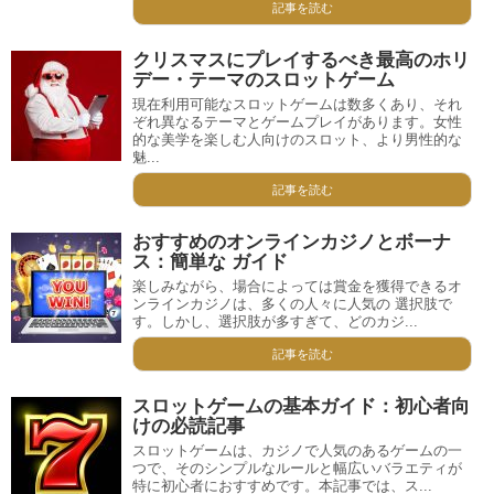
記事を読む
クリスマスにプレイするべき最高のホリ
デー・テーマのスロットゲーム
現在利用可能なスロットゲームは数多くあり、それ
ぞれ異なるテーマとゲームプレイがあります。女性
的な美学を楽しむ人向けのスロット、より男性的な
魅...
記事を読む
おすすめのオンラインカジノとボーナ
ス：簡単な ガイド
楽しみながら、場合によっては賞金を獲得できるオ
ンラインカジノは、多くの人々に人気の 選択肢で
す。しかし、選択肢が多すぎて、どのカジ...
記事を読む
スロットゲームの基本ガイド：初心者向
けの必読記事
スロットゲームは、カジノで人気のあるゲームの一
つで、そのシンプルなルールと幅広いバラエティが
特に初心者におすすめです。本記事では、ス...