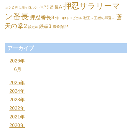
押忍サラリーマ
押忍!番長A
ョン2
押し順ケロルン
ン番長
蒼
押忍番長3
獣王～王者の帰還～
沖ドキ!トロピカル
天の拳2
鉄拳3
麻雀物語3
設定差
アーカイブ
2026年
6月
2025年
2024年
2023年
2022年
2021年
2020年