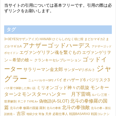
当サイトの引用については基本フリーです。引用の際は必
ずリンクをお願いします。
タグ
3×3EYES(サザンアイズ)
HANABI
ひぐらしのなく頃に煌
まどかマギカ2
ま
アナザーゴッドハーデス
どかマギカA
アナザーゴッド
エヴァンゲリヲン魂を繋ぐもの
エヴァンゲリヲ
ポセイドン
ゴッドイ
ン～希望の槍～
クランキーセレブレーション
ジャ
ーター
サラリーマン金太郎
サンダーVリボルト
グラー
バイオハザード6
バジリスク3
ニューパルサーSP2
モンキー
ミリオンゴッド神々の凱旋
パチ屋で体験した怖い話
モンスターハンター 月下雷鳴
ターン2
ルパン三世・
北斗の拳修羅の国
偽物語(A-SLOT)
世界解剖
不二子 TYPE A+
篇
北斗の拳強敵
北斗の拳 修羅の国篇 羅刹
北斗の拳将
北斗の拳～新伝
吉宗
天井
必殺仕事人
戦国BASARA3
戦国コレクシ
説創造～
地獄少女 宵伽