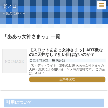
楽スロ
～気楽に稼ぐ～
「
ああっ女神さまっ
」
一覧
【スロットああっ女神さまっ】ART機な
のに天井なし？狙い目はないのか？
2017/12/21
未分類
（C）ディ・ライト 2015/11/16 ああっ女神さまっの
天井・恩恵による狙い目・ヤメ時の攻略です。 この台
は、A+AR...
記事を読む
引用について