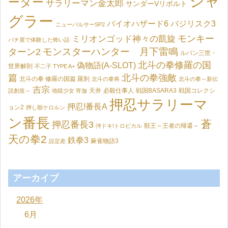
ジャ
ーター
サラリーマン金太郎
サンダーVリボルト
グラー
バイオハザード6
バジリスク3
ニューパルサーSP2
モンキー
ミリオンゴッド神々の凱旋
パチ屋で体験した怖い話
モンスターハンター 月下雷鳴
ターン2
ルパン三世・
北斗の拳修羅の国
偽物語(A-SLOT)
世界解剖
不二子 TYPE A+
篇
北斗の拳強敵
北斗の拳 修羅の国篇 羅刹
北斗の拳将
北斗の拳～新伝
吉宗
天井
必殺仕事人
戦国BASARA3
戦国コレクシ
説創造～
地獄少女 宵伽
押忍サラリーマ
押忍!番長A
ョン2
押し順ケロルン
ン番長
蒼
押忍番長3
獣王～王者の帰還～
沖ドキ!トロピカル
天の拳2
鉄拳3
麻雀物語3
設定差
アーカイブ
2026年
6月