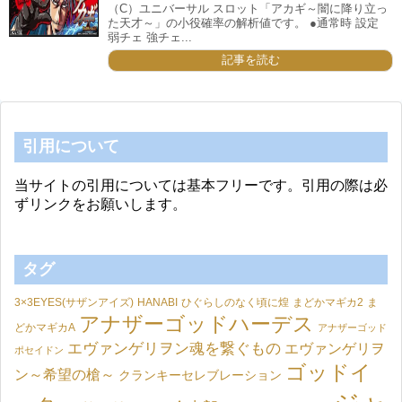
（C）ユニバーサル スロット「アカギ～闇に降り立っ
た天才～」の小役確率の解析値です。 ●通常時 設定
弱チェ 強チェ...
記事を読む
引用について
当サイトの引用については基本フリーです。引用の際は必
ずリンクをお願いします。
タグ
3×3EYES(サザンアイズ)
HANABI
ひぐらしのなく頃に煌
まどかマギカ2
ま
アナザーゴッドハーデス
どかマギカA
アナザーゴッド
エヴァンゲリヲン魂を繋ぐもの
エヴァンゲリヲ
ポセイドン
ゴッドイ
ン～希望の槍～
クランキーセレブレーション