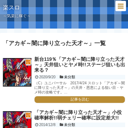
楽スロ
～気楽に稼ぐ～
「
アカギ～闇に降り立った天才～
」
一覧
新台119％「アカギ～闇に降り立った天才
～」天井狙いとヤメ時!!ステージ狙いも出
来る？
2020/9/20
未分類
（C）ユニバーサル 2017/4/24 スロット「アカギ～闇
に降り立った天才～」の天井・恩恵による狙い目・ヤ
メ時の攻略です。...
記事を読む
「アカギ～闇に降り立った天才～」小役
確率解析!!弱チェリー確率に設定差大!!
2014/12/8
未分類