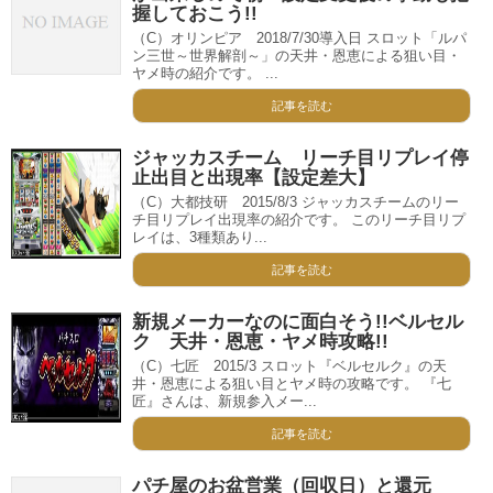
握しておこう!!
（C）オリンピア 2018/7/30導入日 スロット「ルパ
ン三世～世界解剖～」の天井・恩恵による狙い目・
ヤメ時の紹介です。 ...
記事を読む
ジャッカスチーム リーチ目リプレイ停
止出目と出現率【設定差大】
（C）大都技研 2015/8/3 ジャッカスチームのリー
チ目リプレイ出現率の紹介です。 このリーチ目リプ
レイは、3種類あり...
記事を読む
新規メーカーなのに面白そう!!ベルセル
ク 天井・恩恵・ヤメ時攻略!!
（C）七匠 2015/3 スロット『ベルセルク』の天
井・恩恵による狙い目とヤメ時の攻略です。 『七
匠』さんは、新規参入メー...
記事を読む
パチ屋のお盆営業（回収日）と還元