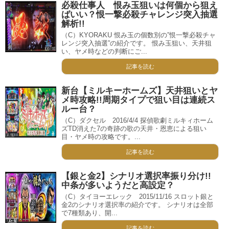
必殺仕事人 恨み玉狙いは何個から狙え
ばいい？恨一撃必殺チャレンジ突入抽選
解析!!
（C）KYORAKU 恨み玉の個数別の”恨一撃必殺チャ
レンジ突入抽選”の紹介です。 恨み玉狙い、天井狙
い、ヤメ時などの判断にご...
記事を読む
新台【ミルキーホームズ】天井狙いとヤ
メ時攻略!!周期タイプで狙い目は連続ス
ルー台？
（C）ダクセル 2016/4/4 探偵歌劇ミルキィホーム
ズTD消えた7の奇跡の歌の天井・恩恵による狙い
目・ヤメ時の攻略です。...
記事を読む
【銀と金2】シナリオ選択率振り分け!!
中条が多いようだと高設定？
（C）タイヨーエレック 2015/11/16 スロット銀と
金2のシナリオ選択率の紹介です。 シナリオは全部
で7種類あり、開...
記事を読む