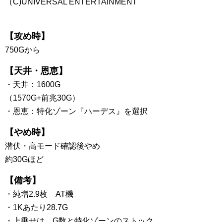
（C)UNIVERSAL ENTERTAINMENT
【攻め時】
750Gから
【天井・恩恵】
・天井：1600G
（1570G+前兆30G）
・恩恵：特化ゾーン『ハーデス』を選択
【やめ時】
潜伏・高モード確認後やめ
約30Gほど
【備考】
・純増2.9枚 AT機
・1Kあたり28.7G
・上乗せは、G数と特化ゾーンのストック