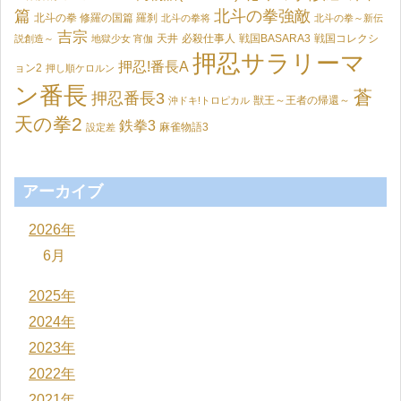
篇
北斗の拳強敵
北斗の拳 修羅の国篇 羅刹
北斗の拳将
北斗の拳～新伝
吉宗
天井
必殺仕事人
戦国BASARA3
戦国コレクシ
説創造～
地獄少女 宵伽
押忍サラリーマ
押忍!番長A
ョン2
押し順ケロルン
ン番長
蒼
押忍番長3
獣王～王者の帰還～
沖ドキ!トロピカル
天の拳2
鉄拳3
麻雀物語3
設定差
アーカイブ
2026年
6月
2025年
2024年
2023年
2022年
2021年