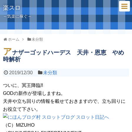
楽スロ
～気楽に稼ぐ～
ホーム
未分類
ア
ナザーゴッドハーデス 天井・恩恵 やめ
時解析
2019/12/30
未分類
ついに、冥王降臨!!
GODの新作が登場しますね。
天井や立ち回りの情報を載せておきますので、立ち回りに
お役立て下さい。
（C）MIZUHO