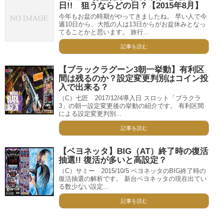
日!! 狙うならどの日？【2015年8月】
今年もお盆の時期がやってきましたね。 早い人で今
週10日から、大抵の人は13日からがお盆休みとなっ
てることかと思います。 旅行...
記事を読む
【ブラックラグーン3朝一挙動】有利区
間は残るのか？設定変更判別はコイン投
入で出来る？
（C）七匠 2017/12/4導入日 スロット「ブラクラ
3」の朝一設定変更後の挙動の紹介です。 有利区間
による設定変更判別...
記事を読む
【ベヨネッタ】BIG（AT）終了時の復活
抽選!! 復活が多いと高設定？
（C）サミー 2015/10/5 ベヨネッタのBIG終了時の
復活抽選の解析です。 新台ベヨネッタの現在出てい
る数少ない設定...
記事を読む