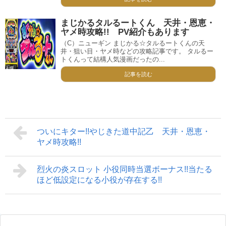
まじかるタルるートくん 天井・恩恵・
ヤメ時攻略!! PV紹介もあります
（C）ニューギン まじかる☆タルるートくんの天
井・狙い目・ヤメ時などの攻略記事です。 タルるー
トくんって結構人気漫画だったの...
記事を読む
ついにキター!!やじきた道中記乙 天井・恩恵・
ヤメ時攻略!!
烈火の炎スロット 小役同時当選ボーナス!!当たる
ほど低設定になる小役が存在する!!