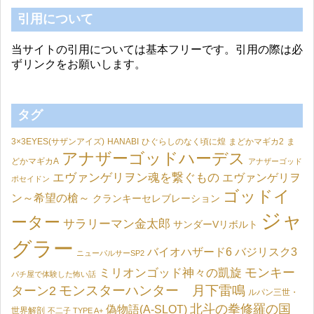
引用について
当サイトの引用については基本フリーです。引用の際は必
ずリンクをお願いします。
タグ
3×3EYES(サザンアイズ)
HANABI
ひぐらしのなく頃に煌
まどかマギカ2
ま
アナザーゴッドハーデス
どかマギカA
アナザーゴッド
エヴァンゲリヲン魂を繋ぐもの
エヴァンゲリヲ
ポセイドン
ゴッドイ
ン～希望の槍～
クランキーセレブレーション
ジャ
ーター
サラリーマン金太郎
サンダーVリボルト
グラー
バイオハザード6
バジリスク3
ニューパルサーSP2
モンキー
ミリオンゴッド神々の凱旋
パチ屋で体験した怖い話
モンスターハンター 月下雷鳴
ターン2
ルパン三世・
北斗の拳修羅の国
偽物語(A-SLOT)
世界解剖
不二子 TYPE A+