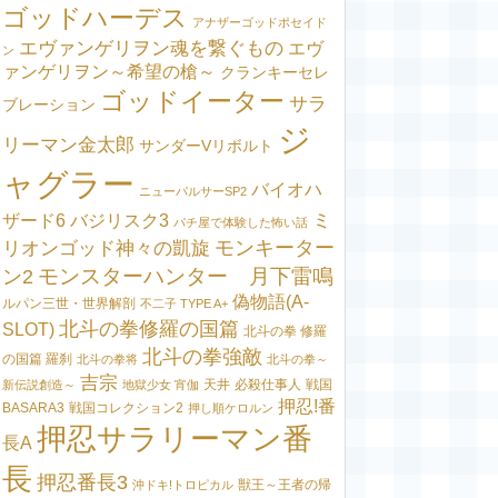
ゴッドハーデス
アナザーゴッドポセイド
エヴァンゲリヲン魂を繋ぐもの
エヴ
ン
ァンゲリヲン～希望の槍～
クランキーセレ
ゴッドイーター
サラ
ブレーション
ジ
リーマン金太郎
サンダーVリボルト
ャグラー
バイオハ
ニューパルサーSP2
ミ
ザード6
バジリスク3
パチ屋で体験した怖い話
モンキーター
リオンゴッド神々の凱旋
モンスターハンター 月下雷鳴
ン2
偽物語(A-
ルパン三世・世界解剖
不二子 TYPE A+
北斗の拳修羅の国篇
SLOT)
北斗の拳 修羅
北斗の拳強敵
の国篇 羅刹
北斗の拳将
北斗の拳～
吉宗
天井
必殺仕事人
戦国
新伝説創造～
地獄少女 宵伽
押忍!番
BASARA3
戦国コレクション2
押し順ケロルン
押忍サラリーマン番
長A
長
押忍番長3
獣王～王者の帰
沖ドキ!トロピカル