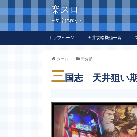
楽スロ
～気楽に稼ぐ～
トップページ
天井攻略機種一覧
ホーム
未分類
三
国志 天井狙い期