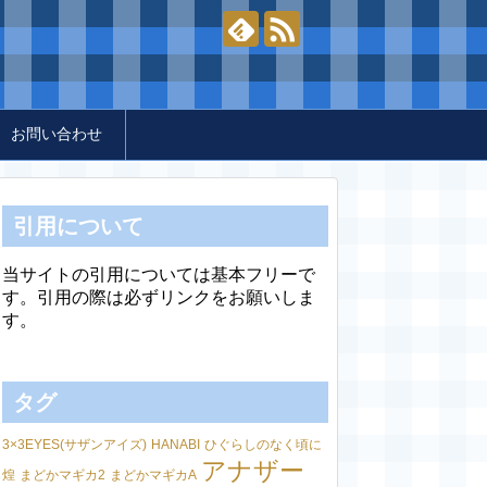
お問い合わせ
引用について
当サイトの引用については基本フリーで
す。引用の際は必ずリンクをお願いしま
す。
タグ
3×3EYES(サザンアイズ)
HANABI
ひぐらしのなく頃に
アナザー
煌
まどかマギカ2
まどかマギカA