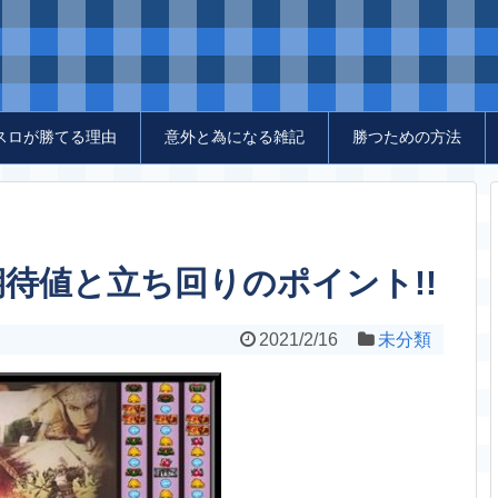
スロが勝てる理由
意外と為になる雑記
勝つための方法
待値と立ち回りのポイント!!
2021/2/16
未分類