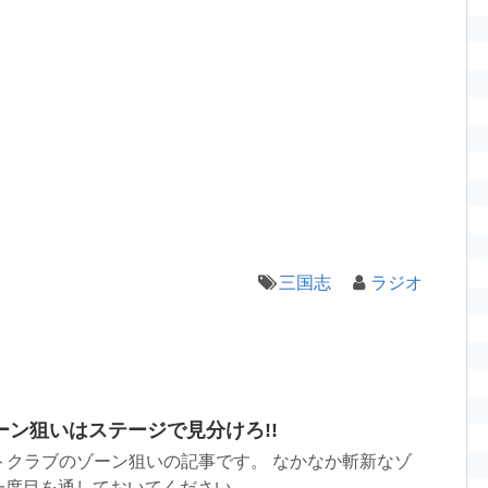
三国志
ラジオ
ン狙いはステージで見分けろ!!
イトクラブのゾーン狙いの記事です。 なかなか斬新なゾ
度目を通しておいてください。 ...