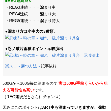
■REG連続成立
・REG3連続・・・溜まり中
・REG4連続・・・溜まり大
・REG5連続・・・溜まり特大
●溜まり方は小中大の3種類。
●忍ノ破片蓄積ポイント示唆演出
楽スロ～勝つ方法～
記事抜粋
500Gから100G毎に溜まるので
実は500G手前くらいから狙
える可能性も高い
です。
（REG連後だとさらにチャンス）
因みにこのポイントは
ART中も溜まっていきますが、発動