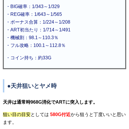
・BIG確率：1/343～1/329
・REG確率：1/643～1/565
・ボーナス合算：1/224～1/208
・ART初当たり：1/714～1/491
・機械割：98.1～110.3％
・フル攻略：100.1～112.8％
・コイン持ち：約33G
●天井狙いとヤメ時
天井は通常時968G消化でARTに突入します。
狙い目の目安
としては
580G付近
から狙うと丁度いいと思い
ます。