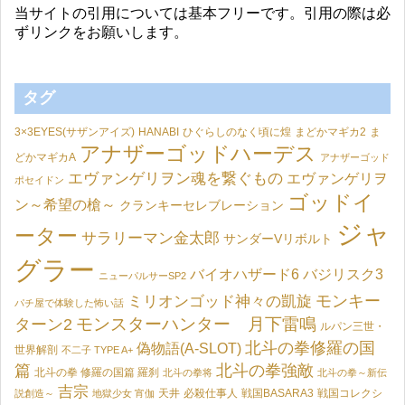
当サイトの引用については基本フリーです。引用の際は必
ずリンクをお願いします。
タグ
3×3EYES(サザンアイズ)
HANABI
ひぐらしのなく頃に煌
まどかマギカ2
ま
アナザーゴッドハーデス
どかマギカA
アナザーゴッド
エヴァンゲリヲン魂を繋ぐもの
エヴァンゲリヲ
ポセイドン
ゴッドイ
ン～希望の槍～
クランキーセレブレーション
ジャ
ーター
サラリーマン金太郎
サンダーVリボルト
グラー
バイオハザード6
バジリスク3
ニューパルサーSP2
モンキー
ミリオンゴッド神々の凱旋
パチ屋で体験した怖い話
モンスターハンター 月下雷鳴
ターン2
ルパン三世・
北斗の拳修羅の国
偽物語(A-SLOT)
世界解剖
不二子 TYPE A+
篇
北斗の拳強敵
北斗の拳 修羅の国篇 羅刹
北斗の拳将
北斗の拳～新伝
吉宗
天井
必殺仕事人
戦国BASARA3
戦国コレクシ
説創造～
地獄少女 宵伽