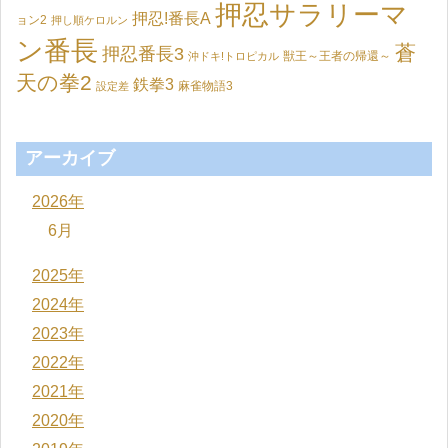
押忍サラリーマ
押忍!番長A
ョン2
押し順ケロルン
ン番長
蒼
押忍番長3
獣王～王者の帰還～
沖ドキ!トロピカル
天の拳2
鉄拳3
麻雀物語3
設定差
アーカイブ
2026年
6月
2025年
2024年
2023年
2022年
2021年
2020年