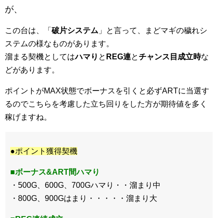
が、
この台は、「
破片システム
」と言って、まどマギの穢れシ
ステムの様なものがあります。
溜まる契機としては
ハマり
と
REG連
と
チャンス目成立時
な
どがあります。
ポイントがMAX状態でボーナスを引くと必ずARTに当選す
るのでこちらを考慮した立ち回りをした方が期待値を多く
稼げますね。
●ポイント獲得契機
■ボーナス&ART間ハマり
・500G、600G、700Gハマり・・溜まり中
・800G、900Gはまり・・・・・溜まり大