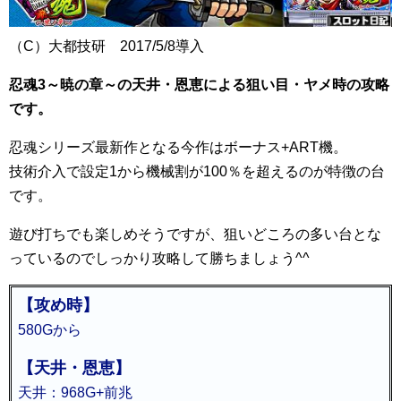
（C）大都技研 2017/5/8導入
忍魂3～暁の章～の天井・恩恵による狙い目・ヤメ時の攻略
です。
忍魂シリーズ最新作となる今作はボーナス+ART機。
技術介入で設定1から機械割が100％を超えるのが特徴の台
です。
遊び打ちでも楽しめそうですが、狙いどころの多い台とな
っているのでしっかり攻略して勝ちましょう^^
【攻め時】
580Gから
【天井・恩恵】
天井：968G+前兆