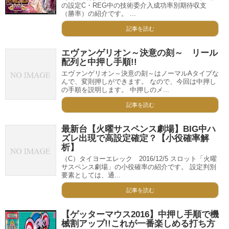
の設定C・REG中の技術委介入成功率別期待収支
（勝率）の紹介です。 ...
記事を読む
エヴァンゲリオン～決意の刻～ リール
配列と中押し手順!!
エヴァンゲリオン～決意の刻～はノーマルAタイプな
んで、変則押しができます。 なので、今回は中押し
の手順を説明します。 中押しのメ...
記事を読む
最新台【火曜サスペンス劇場】BIG中ハ
ズレ出現で高設定確定？【小役確率解
析】
（C）タイヨーエレック 2016/12/5 スロット「火曜
サスペンス劇場」の小役確率の紹介です。 設定判別
要素としては、通...
記事を読む
【ゲッターマウス2016】中押し手順で機
械割アップ!!これが一番楽しめる打ち方