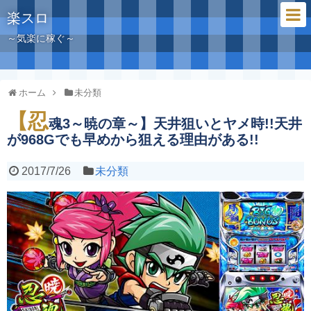
楽スロ
～気楽に稼ぐ～
ホーム
未分類
【忍
魂3～暁の章～】天井狙いとヤメ時!!天井
が968Gでも早めから狙える理由がある!!
2017/7/26
未分類