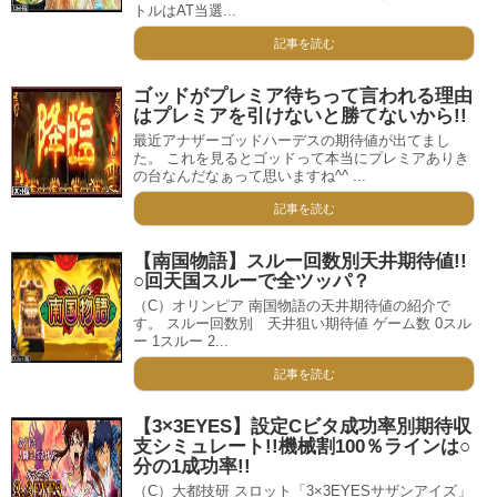
トルはAT当選...
記事を読む
ゴッドがプレミア待ちって言われる理由
はプレミアを引けないと勝てないから!!
最近アナザーゴッドハーデスの期待値が出てまし
た。 これを見るとゴッドって本当にプレミアありき
の台なんだなぁって思いますね^^ ...
記事を読む
【南国物語】スルー回数別天井期待値!!
○回天国スルーで全ツッパ？
（C）オリンピア 南国物語の天井期待値の紹介で
す。 スルー回数別 天井狙い期待値 ゲーム数 0スル
ー 1スルー 2...
記事を読む
【3×3EYES】設定Cビタ成功率別期待収
支シミュレート!!機械割100％ラインは○
分の1成功率!!
（C）大都技研 スロット「3×3EYESサザンアイズ」