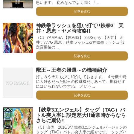
思います。 初めなんでよく聞く『...
記事を読む
神鉄拳ラッシュを狙い打て!!鉄拳3 天
井・恩恵・ヤメ時攻略!!
（C）YAMASA 【攻め時】 280Gから 【天井】 天
井：777G 恩恵：鉄拳ラッシュor神鉄拳ラッシュ 設
定変更後の...
記事を読む
獣王～王者の帰還～の機種紹介
打ち方や天井も少し紹介しておきます。 ４号機の時
に大好きだった獣王の後継機だけあって、期待せず
にはいられないですね。 という...
記事を読む
【鉄拳3エンジェル】タッグ（TAG）バ
トル突入率に設定差大!!通常時からなら
さらに期待!!
（C）山佐 2016/3/7 鉄拳3エンジェルバージョンの
タッグ（TAG）バトル突入率の紹介です。 タッグバ