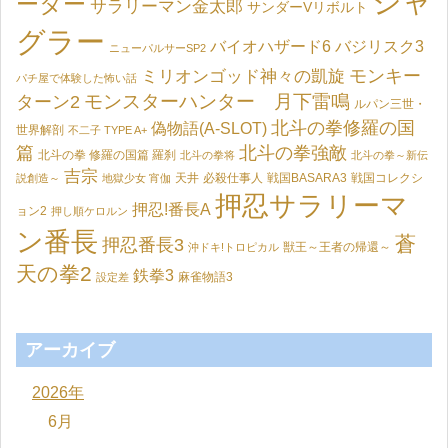
ジャ
ーター
サラリーマン金太郎
サンダーVリボルト
グラー
バイオハザード6
バジリスク3
ニューパルサーSP2
モンキー
ミリオンゴッド神々の凱旋
パチ屋で体験した怖い話
モンスターハンター 月下雷鳴
ターン2
ルパン三世・
北斗の拳修羅の国
偽物語(A-SLOT)
世界解剖
不二子 TYPE A+
篇
北斗の拳強敵
北斗の拳 修羅の国篇 羅刹
北斗の拳将
北斗の拳～新伝
吉宗
天井
必殺仕事人
戦国BASARA3
戦国コレクシ
説創造～
地獄少女 宵伽
押忍サラリーマ
押忍!番長A
ョン2
押し順ケロルン
ン番長
蒼
押忍番長3
獣王～王者の帰還～
沖ドキ!トロピカル
天の拳2
鉄拳3
麻雀物語3
設定差
アーカイブ
2026年
6月