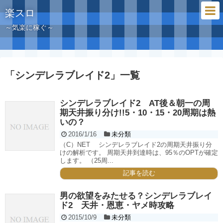
楽スロ
～気楽に稼ぐ～
「
シンデレラブレイド2
」
一覧
シンデレラブレイド2 AT後＆朝一の周
期天井振り分け!!5・10・15・20周期は熱
いの？
2016/1/16
未分類
（C）NET シンデレラブレイド2の周期天井振り分
けの解析です。 周期天井到達時は、95％のOPTが確定
します。 （25周...
記事を読む
男の欲望をみたせる？シンデレラブレイ
ド2 天井・恩恵・ヤメ時攻略
2015/10/9
未分類