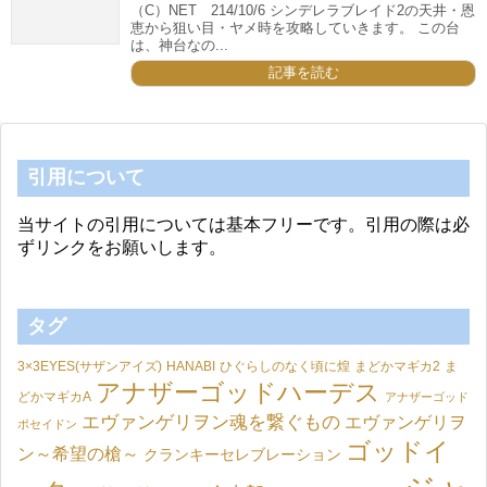
（C）NET 214/10/6 シンデレラブレイド2の天井・恩
恵から狙い目・ヤメ時を攻略していきます。 この台
は、神台なの...
記事を読む
引用について
当サイトの引用については基本フリーです。引用の際は必
ずリンクをお願いします。
タグ
3×3EYES(サザンアイズ)
HANABI
ひぐらしのなく頃に煌
まどかマギカ2
ま
アナザーゴッドハーデス
どかマギカA
アナザーゴッド
エヴァンゲリヲン魂を繋ぐもの
エヴァンゲリヲ
ポセイドン
ゴッドイ
ン～希望の槍～
クランキーセレブレーション