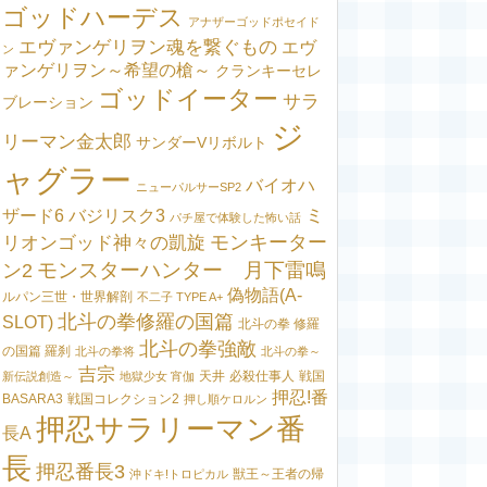
ゴッドハーデス
アナザーゴッドポセイド
エヴァンゲリヲン魂を繋ぐもの
エヴ
ン
ァンゲリヲン～希望の槍～
クランキーセレ
ゴッドイーター
サラ
ブレーション
ジ
リーマン金太郎
サンダーVリボルト
ャグラー
バイオハ
ニューパルサーSP2
ミ
ザード6
バジリスク3
パチ屋で体験した怖い話
モンキーター
リオンゴッド神々の凱旋
モンスターハンター 月下雷鳴
ン2
偽物語(A-
ルパン三世・世界解剖
不二子 TYPE A+
北斗の拳修羅の国篇
SLOT)
北斗の拳 修羅
北斗の拳強敵
の国篇 羅刹
北斗の拳将
北斗の拳～
吉宗
天井
必殺仕事人
戦国
新伝説創造～
地獄少女 宵伽
押忍!番
BASARA3
戦国コレクション2
押し順ケロルン
押忍サラリーマン番
長A
長
押忍番長3
獣王～王者の帰
沖ドキ!トロピカル