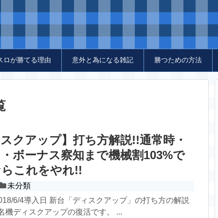
スロが勝てる理由
意外と為になる雑記
勝つための方法
覧
スクアップ】打ち方解説!!通常時・
・ボーナス察知まで機械割103%で
らこれをやれ!!
未分類
018/6/4導入日 新台「ディスクアップ」の打ち方の解説
名機ディスクアップの復活です。 ...