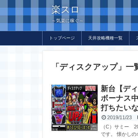
楽スロ
～気楽に稼ぐ～
トップページ
天井攻略機種一覧
「
ディスクアップ
」
一
新台【ディ
ボーナス中
打ちたいな
2019/11/23
（C）サミー 2
です。 懐かしの