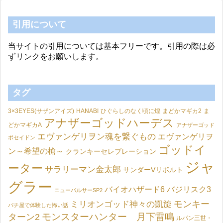
引用について
当サイトの引用については基本フリーです。引用の際は必
ずリンクをお願いします。
タグ
3×3EYES(サザンアイズ)
HANABI
ひぐらしのなく頃に煌
まどかマギカ2
ま
アナザーゴッドハーデス
どかマギカA
アナザーゴッド
エヴァンゲリヲン魂を繋ぐもの
エヴァンゲリヲ
ポセイドン
ゴッドイ
ン～希望の槍～
クランキーセレブレーション
ジャ
ーター
サラリーマン金太郎
サンダーVリボルト
グラー
バイオハザード6
バジリスク3
ニューパルサーSP2
モンキー
ミリオンゴッド神々の凱旋
パチ屋で体験した怖い話
モンスターハンター 月下雷鳴
ターン2
ルパン三世・