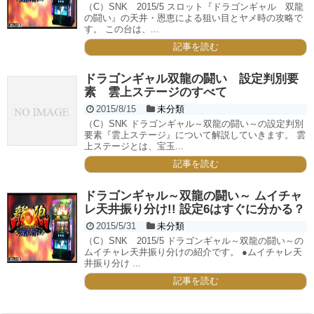
（C）SNK 2015/5 スロット『ドラゴンギャル 双龍
の闘い』の天井・恩恵による狙い目とヤメ時の攻略で
す。 この台は、...
記事を読む
ドラゴンギャル双龍の闘い 設定判別要
素 雲上ステージのすべて
2015/8/15
未分類
（C）SNK ドラゴンギャル～双龍の闘い～の設定判別
要素『雲上ステージ』について解説していきます。 雲
上ステージとは、宝玉...
記事を読む
ドラゴンギャル～双龍の闘い～ ムイチャ
レ天井振り分け!! 設定6はすぐに分かる？
2015/5/31
未分類
（C）SNK 2015/5 ドラゴンギャル～双龍の闘い～の
ムイチャレ天井振り分けの紹介です。 ●ムイチャレ天
井振り分け ...
記事を読む