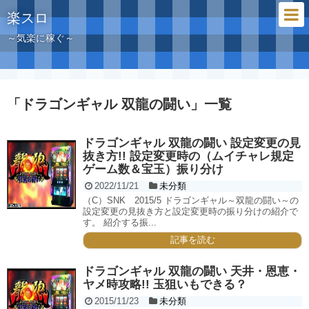
楽スロ
～気楽に稼ぐ～
「
ドラゴンギャル 双龍の闘い
」
一覧
ドラゴンギャル 双龍の闘い 設定変更の見
抜き方!! 設定変更時の（ムイチャレ規定
ゲーム数＆宝玉）振り分け
2022/11/21
未分類
（C）SNK 2015/5 ドラゴンギャル～双龍の闘い～の
設定変更の見抜き方と設定変更時の振り分けの紹介で
す。 紹介する振...
記事を読む
ドラゴンギャル 双龍の闘い 天井・恩恵・
ヤメ時攻略!! 玉狙いもできる？
2015/11/23
未分類