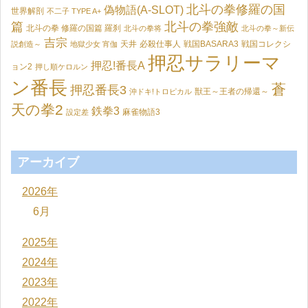
北斗の拳修羅の国
偽物語(A-SLOT)
世界解剖
不二子 TYPE A+
篇
北斗の拳強敵
北斗の拳 修羅の国篇 羅刹
北斗の拳将
北斗の拳～新伝
吉宗
天井
必殺仕事人
戦国BASARA3
戦国コレクシ
説創造～
地獄少女 宵伽
押忍サラリーマ
押忍!番長A
ョン2
押し順ケロルン
ン番長
蒼
押忍番長3
獣王～王者の帰還～
沖ドキ!トロピカル
天の拳2
鉄拳3
麻雀物語3
設定差
アーカイブ
2026年
6月
2025年
2024年
2023年
2022年