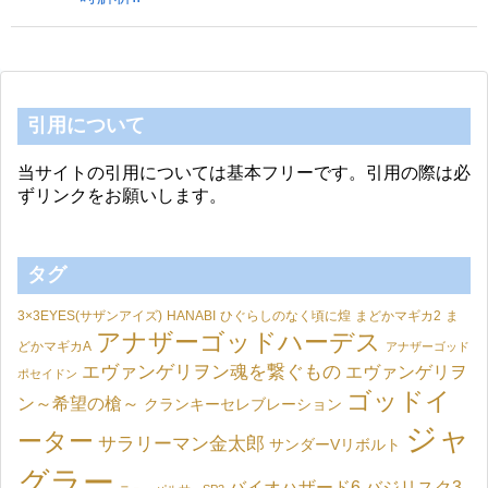
引用について
当サイトの引用については基本フリーです。引用の際は必
ずリンクをお願いします。
タグ
3×3EYES(サザンアイズ)
HANABI
ひぐらしのなく頃に煌
まどかマギカ2
ま
アナザーゴッドハーデス
どかマギカA
アナザーゴッド
エヴァンゲリヲン魂を繋ぐもの
エヴァンゲリヲ
ポセイドン
ゴッドイ
ン～希望の槍～
クランキーセレブレーション
ジャ
ーター
サラリーマン金太郎
サンダーVリボルト
グラー
バイオハザード6
バジリスク3