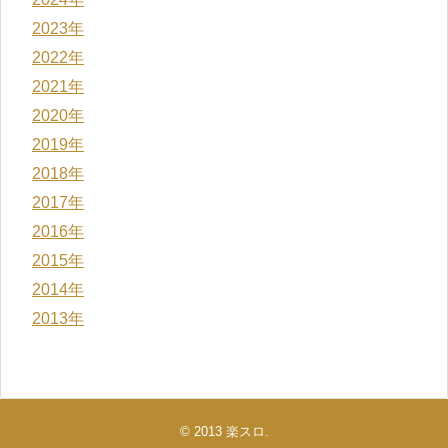
2023年
2022年
2021年
2020年
2019年
2018年
2017年
2016年
2015年
2014年
2013年
© 2013
楽スロ
.