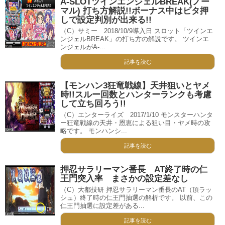
A-SLOTツインエンジェルBREAK(ノー
マル) 打ち方解説!!ボーナス中はビタ押
しで設定判別が出来る!!
（C）サミー 2018/10/9導入日 スロット「ツインエ
ンジェルBREAK」の打ち方の解説です。 ツインエ
ンジェルがA-...
記事を読む
【モンハン3狂竜戦線】天井狙いとヤメ
時!!スルー回数とハンターランクも考慮
して立ち回ろう!!
（C）エンターライズ 2017/1/10 モンスターハンタ
ー狂竜戦線の天井・恩恵による狙い目・ヤメ時の攻
略です。 モンハンシ...
記事を読む
押忍サラリーマン番長 AT終了時の仁
王門突入率 まさかの設定差なし
（C）大都技研 押忍サラリーマン番長のAT（頂ラッ
シュ）終了時の仁王門抽選の解析です。 以前、この
仁王門抽選に設定差がある...
記事を読む