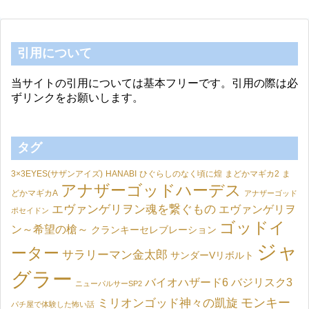
引用について
当サイトの引用については基本フリーです。引用の際は必
ずリンクをお願いします。
タグ
3×3EYES(サザンアイズ)
HANABI
ひぐらしのなく頃に煌
まどかマギカ2
ま
アナザーゴッドハーデス
どかマギカA
アナザーゴッド
エヴァンゲリヲン魂を繋ぐもの
エヴァンゲリヲ
ポセイドン
ゴッドイ
ン～希望の槍～
クランキーセレブレーション
ジャ
ーター
サラリーマン金太郎
サンダーVリボルト
グラー
バイオハザード6
バジリスク3
ニューパルサーSP2
モンキー
ミリオンゴッド神々の凱旋
パチ屋で体験した怖い話