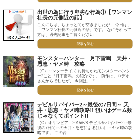
出世の為に行う卑劣な行為①【ワンマン
社長の元側近の話】
こんにちは、ちょっと間が空きましたが、 今日は、
『ワンマン社長の元側近の話』です。 なにそれって
方は、過去記事をご覧ください...
記事を読む
モンスターハンター 月下雷鳴 天井・
恩恵・ヤメ時 攻略
（C）エンターライズ お待ちかねモンスターハンタ
ー2こと『月下雷鳴』の紹介です。 前作は、ロデオ
さんからでしたが、 今回は、『...
記事を読む
デビルサバイバー2～最後の7日間～ 天
井・恩恵・ヤメ時攻略!! 狙いはゲーム数
じゃなくてポイント!!
（C）オリンピア 2015/6/8 デビルサバイバー2～最
後の7日間～の天井・恩恵による狙い目・ヤメ時の攻
略です。 この台...