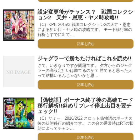
設定変更後がチャンス？ 戦国コレクシ
ョン2 天井・恩恵・ヤメ時攻略!!
（C）KPE 2015/3 戦国コレクション2の天井・恩恵
による狙い目・ヤメ時の攻略です。 モード移行率の
解析もすでに出て...
記事を読む
ジャグラーで勝ちたければこれを読め!!
さて、いきなりですが問題です。 夕方からのジャグ
ラーの高設定狙いは勝てるのか？ 勝てると思った人
って結構いるんじゃないかと思...
記事を読む
【偽物語】ボーナス終了後の高確モード
移行解析!!斜めリプレイ停止出目を要チ
ェック!!
（C）サミー 2016/2/22 スロット偽物語のボーナス
後の状態移行の紹介です。 この台の通常時はRTの状
態によってチャン...
記事を読む