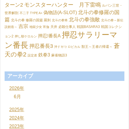
モンスターハンター 月下雷鳴
ターン2
ルパン三世・
北斗の拳修羅の国
偽物語(A-SLOT)
世界解剖
不二子 TYPE A+
篇
北斗の拳強敵
北斗の拳 修羅の国篇 羅刹
北斗の拳将
北斗の拳～新伝
吉宗
天井
必殺仕事人
戦国BASARA3
戦国コレクシ
説創造～
地獄少女 宵伽
押忍サラリーマ
押忍!番長A
ョン2
押し順ケロルン
ン番長
蒼
押忍番長3
獣王～王者の帰還～
沖ドキ!トロピカル
天の拳2
鉄拳3
麻雀物語3
設定差
アーカイブ
2026年
6月
2025年
2024年
2023年