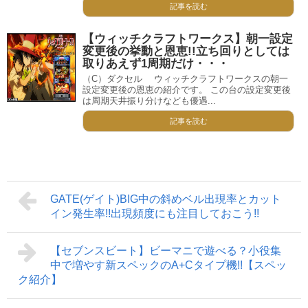
記事を読む
【ウィッチクラフトワークス】朝一設定
変更後の挙動と恩恵!!立ち回りとしては
取りあえず1周期だけ・・・
（C）ダクセル ウィッチクラフトワークスの朝一
設定変更後の恩恵の紹介です。 この台の設定変更後
は周期天井振り分けなども優遇...
記事を読む
GATE(ゲイト)BIG中の斜めベル出現率とカット
イン発生率!!出現頻度にも注目しておこう!!
【セブンスビート】ビーマニで遊べる？小役集
中で増やす新スペックのA+Cタイプ機!!【スペッ
ク紹介】