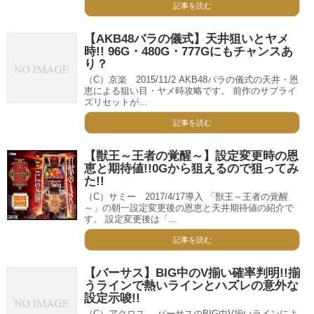
記事を読む
【AKB48バラの儀式】天井狙いとヤメ
時!! 96G・480G・777Gにもチャンスあ
り？
（C）京楽 2015/11/2 AKB48バラの儀式の天井・恩
恵による狙い目・ヤメ時攻略です。 前作のサプライ
ズリセットが...
記事を読む
【獣王～王者の覚醒～】設定変更時の恩
恵と期待値!!0Gから狙えるので狙ってみ
た!!
（C）サミー 2017/4/17導入 「獣王～王者の覚醒
～」の朝一設定変更後の恩恵と天井期待値の紹介で
す。 設定変更後は「...
記事を読む
【バーサス】BIG中のV揃い確率判明!!揃
うラインで熱いラインとハズレの意外な
設定示唆!!
（C）アクロス バーサスのBIG中V揃いラインによ