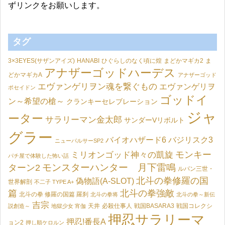
ずリンクをお願いします。
タグ
3×3EYES(サザンアイズ)
HANABI
ひぐらしのなく頃に煌
まどかマギカ2
ま
アナザーゴッドハーデス
どかマギカA
アナザーゴッド
エヴァンゲリヲン魂を繋ぐもの
エヴァンゲリヲ
ポセイドン
ゴッドイ
ン～希望の槍～
クランキーセレブレーション
ジャ
ーター
サラリーマン金太郎
サンダーVリボルト
グラー
バイオハザード6
バジリスク3
ニューパルサーSP2
モンキー
ミリオンゴッド神々の凱旋
パチ屋で体験した怖い話
モンスターハンター 月下雷鳴
ターン2
ルパン三世・
北斗の拳修羅の国
偽物語(A-SLOT)
世界解剖
不二子 TYPE A+
篇
北斗の拳強敵
北斗の拳 修羅の国篇 羅刹
北斗の拳将
北斗の拳～新伝
吉宗
天井
必殺仕事人
戦国BASARA3
戦国コレクシ
説創造～
地獄少女 宵伽
押忍サラリーマ
押忍!番長A
ョン2
押し順ケロルン