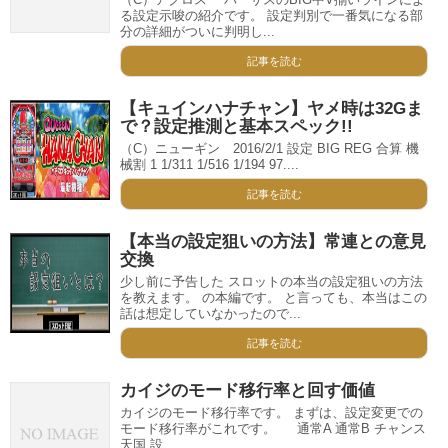
る設定示唆の紹介です。 設定判別で一番気になる部
分の詳細がついに判明し...
記事を読む
【キュインハナチャン】ヤメ時は32Gま
で？設定推測と基本スペック!!
（C）ニューギン 2016/2/1 設定 BIG REG 合算 機
械割 1 1/311 1/516 1/194 97....
記事を読む
【本当の設定狙いの方法】常連との意見
交換
少し前に予告した スロットの本当の設定狙いの方法
を教えます。 の本編です。 と言っても、本当はこの
話は想定していなかったので...
記事を読む
カイジのモード移行率と回す価値
カイジのモード移行率です。 まずは、設定変更での
モード移行率がこれです。 通常A 通常B チャンス
天国 設...