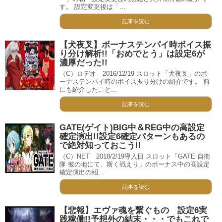
す。 設定変更後は「...
記事を読む
【犬夜叉】ボーナステンパイ時ボイス振
り分け解析!!「おめでとう」は設定6が
濃厚だった!!
（C）ロデオ 2016/12/19 スロット「犬夜叉」のボ
ーナステンパイ時のボイス振り分けの紹介です。 前
にも紹介したこと...
記事を読む
GATE(ゲイト)BIG中＆REG中の高設定
確定演出!!設定6確定パターンもあるの
で絶対知っておこう!!
（C）NET 2018/2/19導入日 スロット「GATE 自衛
隊 彼の地にて、斯く戦えり」のボーナス中の高設定
確定演出の紹...
記事を読む
【悲報】エヴァ魂を繋ぐもの 設定6実
践稼働!!予想外の結末・・・でもこれで