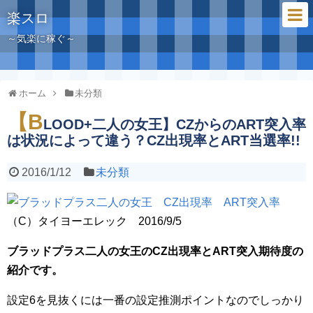
楽スロ
～気楽に稼ぐ～
ホーム
未分類
【B
LOOD+二人の女王】CZからのART突入率
は状況によって違う？CZ出現率とART当選率!!
2016/1/12
未分類
（C）タイヨーエレック 2016/9/5
ブラッドプラス二人の女王のCZ出現率とART突入期待度の
紹介です。
設定6を見抜くには一番の設定推測ポイントなのでしっかり