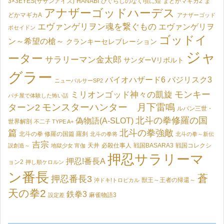
3×3EYES(サザンアイズ)
HANABI
ひぐらしのなく頃に煌
まどかマギカ2
ま
アナザーゴッドハーデス
どかマギカA
アナザーゴッド
エヴァンゲリヲン魂を繋ぐもの
エヴァンゲリヲ
ポセイドン
ゴッドイ
ン～希望の槍～
クランキーセレブレーション
ジャ
ーター
サラリーマン金太郎
サンダーVリボルト
グラー
バイオハザード6
バジリスク3
ニューパルサーSP2
モンキー
ミリオンゴッド神々の凱旋
パチ屋で体験した怖い話
モンスターハンター 月下雷鳴
ターン2
ルパン三世・
北斗の拳修羅の国
偽物語(A-SLOT)
世界解剖
不二子 TYPE A+
篇
北斗の拳強敵
北斗の拳 修羅の国篇 羅刹
北斗の拳将
北斗の拳～新伝
吉宗
天井
必殺仕事人
戦国BASARA3
戦国コレクシ
説創造～
地獄少女 宵伽
押忍サラリーマ
押忍!番長A
ョン2
押し順ケロルン
ン番長
蒼
押忍番長3
獣王～王者の帰還～
沖ドキ!トロピカル
天の拳2
鉄拳3
麻雀物語3
設定差