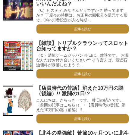
いいんだよね？
（C）ビスティ みなさんどうですか？ 勝ってます
か？ 丁度今の時期は、お正月の回収分を還元する形
で、1年で1番設定が入る時期...
記事を読む
【雑談】トリプルクラウンってスロット
台知ってますか？
（Ｃ）清龍ゲームジャパン 今日は、雑談です。 お暇
な方だけお付き合いください^^ そう言えば、最近石
油価格が暴落したようで...
記事を読む
【店員時代の昔話】消えた10万円の謎
（後編）!! 激闘の1日!?
こんにちは。きらっきーです。 昨日の続きです。
（前回の記事はこちら↓） ・【店員時代の昔話】消
えた10万円の謎（前編）!! ...
記事を読む
【北斗の拳強敵】苦節10ヶ月ついに北斗