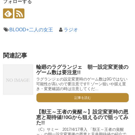
フォローする
BLOOD+二人の女王
ラジオ
関連記事
輪廻のラグランジェ 朝一設定変更後の
ゲーム数は要注意!!
ラグランジェの設定変更時のゲーム数は0Gではない
可能性が高いので要注意です!! ゾーン狙いや据え置
き・変更確認の時は注意してくだ...
記事を読む
【獣王～王者の覚醒～】設定変更時の恩
恵と期待値!!0Gから狙えるので狙ってみ
た!!
（C）サミー 2017/4/17導入 「獣王～王者の覚醒
～」の朝一設定変更後の恩恵と天井期待値の紹介で