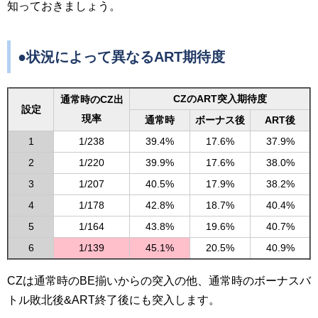
知っておきましょう。
●状況によって異なるART期待度
CZのART突入期待度
通常時のCZ出
設定
現率
通常時
ボーナス後
ART後
1
1/238
39.4%
17.6%
37.9%
2
1/220
39.9%
17.6%
38.0%
3
1/207
40.5%
17.9%
38.2%
4
1/178
42.8%
18.7%
40.4%
5
1/164
43.8%
19.6%
40.7%
6
1/139
45.1%
20.5%
40.9%
CZは通常時のBE揃いからの突入の他、通常時のボーナスバ
トル敗北後&ART終了後にも突入します。