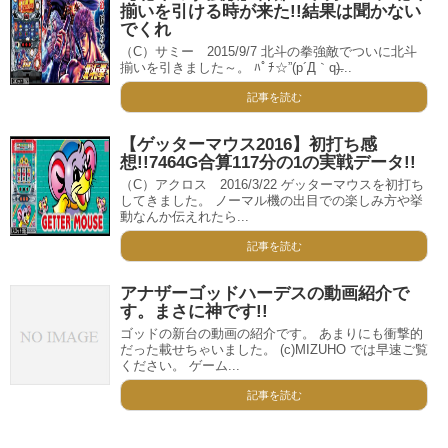
揃いを引ける時が来た!!結果は聞かない
でくれ
（C）サミー 2015/9/7 北斗の拳強敵でついに北斗
揃いを引きました～。 ﾊﾟﾁ☆”(p´Д｀q)̶...
記事を読む
【ゲッターマウス2016】初打ち感
想!!7464G合算117分の1の実戦データ!!
（C）アクロス 2016/3/22 ゲッターマウスを初打ち
してきました。 ノーマル機の出目での楽しみ方や挙
動なんか伝えれたら...
記事を読む
アナザーゴッドハーデスの動画紹介で
す。まさに神です!!
ゴッドの新台の動画の紹介です。 あまりにも衝撃的
だった載せちゃいました。 (c)MIZUHO では早速ご覧
ください。 ゲーム...
記事を読む