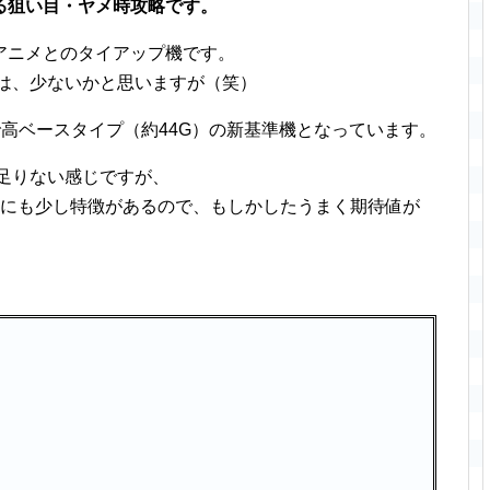
る狙い目・ヤメ時攻略です。
アニメとのタイアップ機です。
方は、少ないかと思いますが（笑）
で高ベースタイプ（約44G）の新基準機となっています。
足りない感じですが、
行にも少し特徴があるので、もしかしたうまく期待値が
回