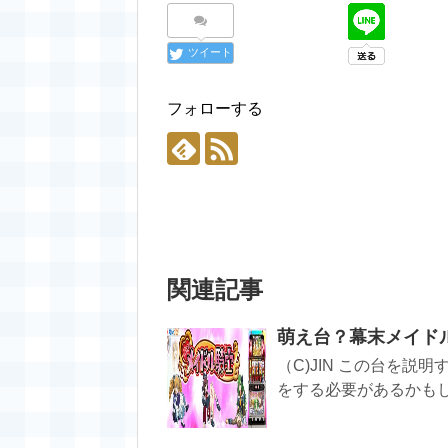
ツイート
フォローする
関連記事
萌え台？幕末メイドル
（C)JIN この台を説
をする必要があるかもしれま