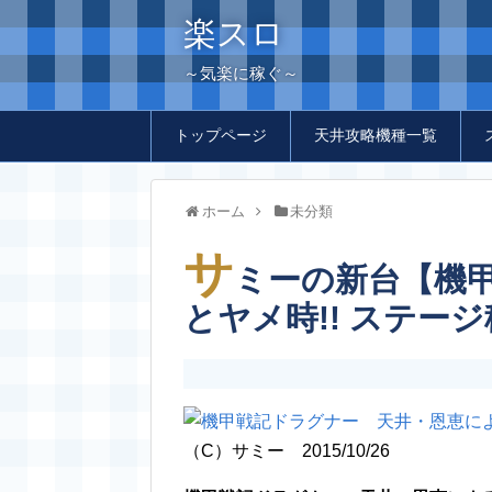
楽スロ
～気楽に稼ぐ～
トップページ
天井攻略機種一覧
ホーム
未分類
サ
ミーの新台【機
とヤメ時!! ステージ
（C）サミー 2015/10/26