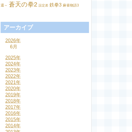
蒼天の拳2
鉄拳3
還～
麻雀物語3
設定差
アーカイブ
2026年
6月
2025年
2024年
2023年
2022年
2021年
2020年
2019年
2018年
2017年
2016年
2015年
2014年
2013年