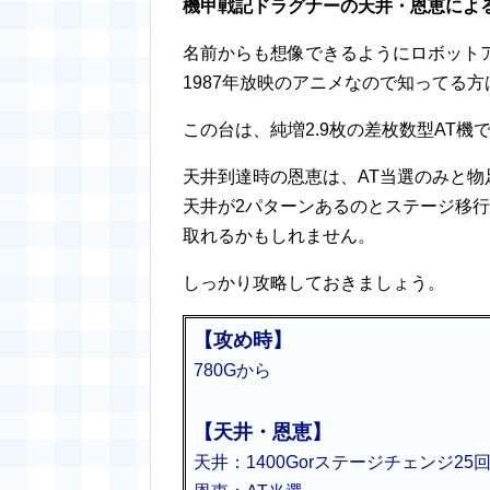
機甲戦記ドラグナーの天井・恩恵によ
名前からも想像できるようにロボット
1987年放映のアニメなので知ってる
この台は、純増2.9枚の差枚数型AT機
天井到達時の恩恵は、AT当選のみと物
天井が2パターンあるのとステージ移
取れるかもしれません。
しっかり攻略しておきましょう。
【攻め時】
780Gから
【天井・恩恵】
天井：1400Gorステージチェンジ25