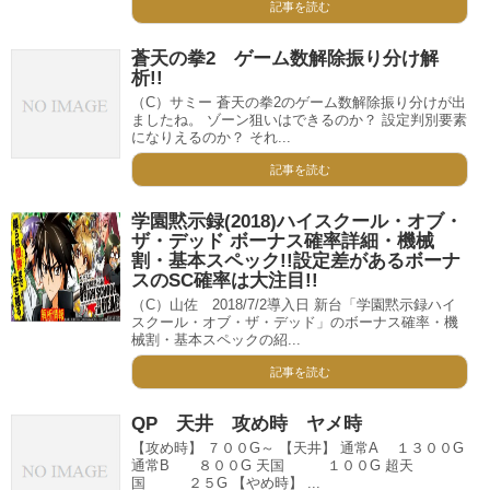
記事を読む
蒼天の拳2 ゲーム数解除振り分け解
析!!
（C）サミー 蒼天の拳2のゲーム数解除振り分けが出
ましたね。 ゾーン狙いはできるのか？ 設定判別要素
になりえるのか？ それ...
記事を読む
学園黙示録(2018)ハイスクール・オブ・
ザ・デッド ボーナス確率詳細・機械
割・基本スペック!!設定差があるボーナ
スのSC確率は大注目!!
（C）山佐 2018/7/2導入日 新台「学園黙示録ハイ
スクール・オブ・ザ・デッド」のボーナス確率・機
械割・基本スペックの紹...
記事を読む
QP 天井 攻め時 ヤメ時
【攻め時】 ７００G～ 【天井】 通常A １３００G
通常B ８００G 天国 １００G 超天
国 ２５G 【やめ時】 ...