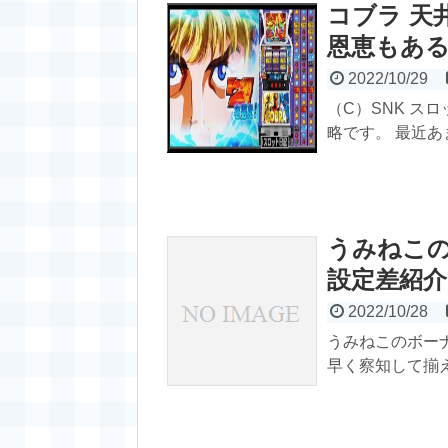
コブラ 天
恩恵もある
2022/10/29
（C）SNK ス
略です。 最近あ
うみねこ
設定差紹介!
2022/10/28
うみねこのボー
早く察知して揃え