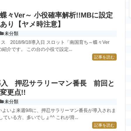
蝶々Ver～ 小役確率解析!!MBに設定
点あり【ヤメ時注意】
未分類
 2018/9/18導入日 スロット「南国育ち～蝶々Ver
紹介です。 この台の小役で設定...
記事を読む
導入 押忍サラリーマン番長 前回と
変更点!!
未分類
いよいよ来週9/8に、押忍サラリーマン番長が導入されま
ている方、多いでしょ^^ これが滑...
記事を読む