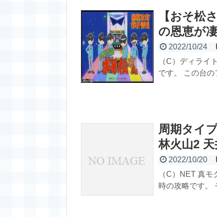
【おそ松
の恩恵が
2022/10/24
（C）ディライ
です。 この台の
周期タイプ
林火山2 
2022/10/20
（C）NET 真
時の攻略です。 