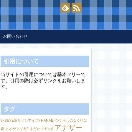
お問い合わせ
引用について
当サイトの引用については基本フリーで
す。引用の際は必ずリンクをお願いしま
す。
タグ
3×3EYES(サザンアイズ)
HANABI
ひぐらしのなく頃に
アナザー
煌
まどかマギカ2
まどかマギカA