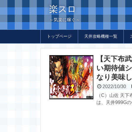
楽スロ
～気楽に稼ぐ～
トップページ
天井攻略機種一覧
【天下布武
い期待値シ
なり美味し
2022/10/30
（C）山佐 天下
は、天井999G