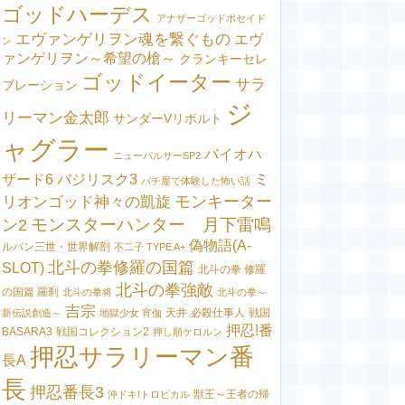
ゴッドハーデス
アナザーゴッドポセイド
エヴァンゲリヲン魂を繋ぐもの
エヴ
ン
ァンゲリヲン～希望の槍～
クランキーセレ
ゴッドイーター
サラ
ブレーション
ジ
リーマン金太郎
サンダーVリボルト
ャグラー
バイオハ
ニューパルサーSP2
ミ
ザード6
バジリスク3
パチ屋で体験した怖い話
モンキーター
リオンゴッド神々の凱旋
モンスターハンター 月下雷鳴
ン2
偽物語(A-
ルパン三世・世界解剖
不二子 TYPE A+
北斗の拳修羅の国篇
SLOT)
北斗の拳 修羅
北斗の拳強敵
の国篇 羅刹
北斗の拳将
北斗の拳～
吉宗
天井
必殺仕事人
戦国
新伝説創造～
地獄少女 宵伽
押忍!番
BASARA3
戦国コレクション2
押し順ケロルン
押忍サラリーマン番
長A
長
押忍番長3
獣王～王者の帰
沖ドキ!トロピカル