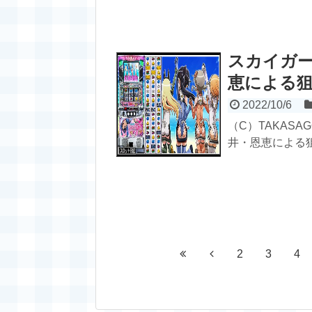
スカイガー
恵による狙
2022/10/6
（C）TAKASA
井・恩恵による狙
2
3
4