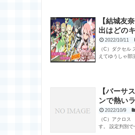
【結城友
出はどの
2022/10/11
（C）ダクセル 
えてゆうしゃ部演
【バーサス
ンで熱いラ
2022/10/9
（C）アクロス
す。 設定判別で