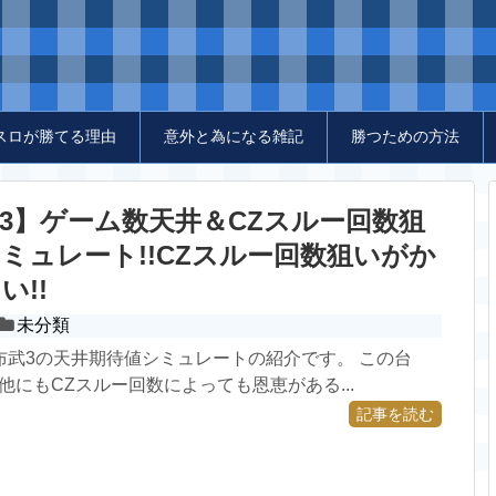
スロが勝てる理由
意外と為になる雑記
勝つための方法
3】ゲーム数天井＆CZスルー回数狙
ミュレート!!CZスルー回数狙いがか
い!!
未分類
布武3の天井期待値シミュレートの紹介です。 この台
の他にもCZスルー回数によっても恩恵がある...
記事を読む