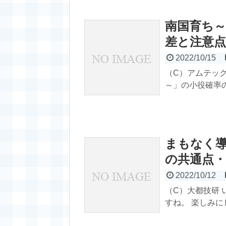
南国育ち～
差と注意
2022/10/15
（C）アムテックス
～」の小役確率の
まもなく
の共通点・
2022/10/12
（C）大都技研 
すね。 楽しみにし