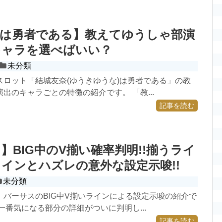
奈は勇者である】教えてゆうしゃ部演
キャラを選べばいい？
未分類
スロット「結城友奈(ゆうきゆうな)は勇者である」の教
出のキャラごとの特徴の紹介です。 「教...
記事を読む
】BIG中のV揃い確率判明!!揃うライ
インとハズレの意外な設定示唆!!
未分類
 バーサスのBIG中V揃いラインによる設定示唆の紹介で
一番気になる部分の詳細がついに判明し...
記事を読む