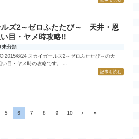
ルズ2～ゼロふたたび～ 天井・恩
い目・ヤメ時攻略!!
未分類
GO 2015/8/24 スカイガールズ2～ゼロふたたび～の天
い目・ヤメ時の攻略です。 ...
記事を読む
5
6
7
8
9
10