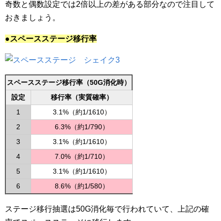
奇数と偶数設定では2倍以上の差がある部分なので注目して
おきましょう。
●スペースステージ移行率
スペースステージ移行率（50G消化時）
設定
移行率（実質確率）
1
3.1%（約1/1610）
2
6.3%（約1/790）
3
3.1%（約1/1610）
4
7.0%（約1/710）
5
3.1%（約1/1610）
6
8.6%（約1/580）
ステージ移行抽選は50G消化毎で行われていて、上記の確