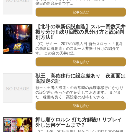
発目の新台紹介です...
記事を読む
【北斗の拳新伝説創造】スルー回数天井
振り分け!!残り回数の見分け方と設定判
別方法!!
（C）サミー 2017/9/4導入日 新台スロット「北斗
の拳新伝説創造」のスルー天井振り分けの紹介で
す。 この台の天井は2...
記事を読む
獣王 高確移行に設定差あり 夜画面は
高設定の証
獣王～王者の帰還～の通常時の高確率移行にかなり
の設定差があったので紹介しておきます。 まだま
だ、稼働も良く、高設定の期待もできる...
記事を読む
押し順ケロルン 打ち方解説!! リプレイ
外しは何ゲームまで？
（C）山佐 2015/6 押し順ケロルンの打ち方の解説