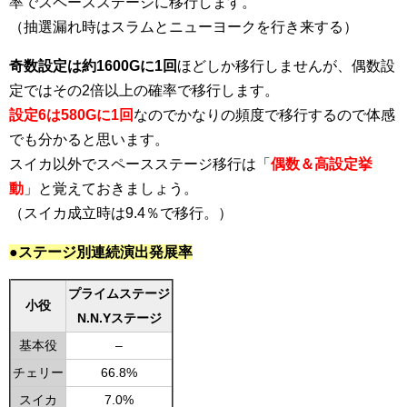
率でスペースステージに移行します。
（抽選漏れ時はスラムとニューヨークを行き来する）
奇数設定は約1600Gに1回
ほどしか移行しませんが、偶数設
定ではその2倍以上の確率で移行します。
設定6は580Gに1回
なのでかなりの頻度で移行するので体感
でも分かると思います。
スイカ以外でスペースステージ移行は「
偶数＆高設定挙
動
」と覚えておきましょう。
（スイカ成立時は9.4％で移行。）
●ステージ別連続演出発展率
プライムステージ
小役
N.N.Yステージ
基本役
–
チェリー
66.8%
スイカ
7.0%