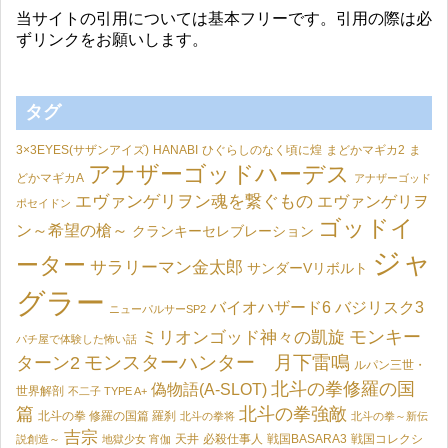
当サイトの引用については基本フリーです。引用の際は必
ずリンクをお願いします。
タグ
3×3EYES(サザンアイズ)
HANABI
ひぐらしのなく頃に煌
まどかマギカ2
ま
アナザーゴッドハーデス
どかマギカA
アナザーゴッド
エヴァンゲリヲン魂を繋ぐもの
エヴァンゲリヲ
ポセイドン
ゴッドイ
ン～希望の槍～
クランキーセレブレーション
ジャ
ーター
サラリーマン金太郎
サンダーVリボルト
グラー
バイオハザード6
バジリスク3
ニューパルサーSP2
モンキー
ミリオンゴッド神々の凱旋
パチ屋で体験した怖い話
モンスターハンター 月下雷鳴
ターン2
ルパン三世・
北斗の拳修羅の国
偽物語(A-SLOT)
世界解剖
不二子 TYPE A+
篇
北斗の拳強敵
北斗の拳 修羅の国篇 羅刹
北斗の拳将
北斗の拳～新伝
吉宗
天井
必殺仕事人
戦国BASARA3
戦国コレクシ
説創造～
地獄少女 宵伽