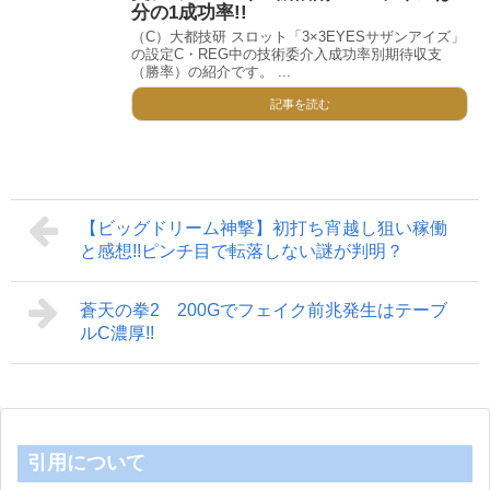
分の1成功率!!
（C）大都技研 スロット「3×3EYESサザンアイズ」
の設定C・REG中の技術委介入成功率別期待収支
（勝率）の紹介です。 ...
記事を読む
【ビッグドリーム神撃】初打ち宵越し狙い稼働
と感想!!ピンチ目で転落しない謎が判明？
蒼天の拳2 200Gでフェイク前兆発生はテーブ
ルC濃厚!!
引用について