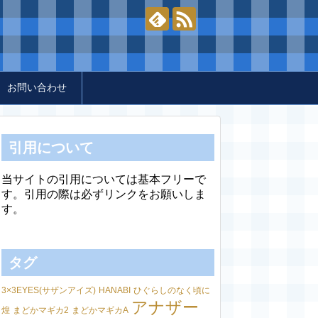
お問い合わせ
引用について
当サイトの引用については基本フリーで
す。引用の際は必ずリンクをお願いしま
す。
タグ
3×3EYES(サザンアイズ)
HANABI
ひぐらしのなく頃に
アナザー
煌
まどかマギカ2
まどかマギカA