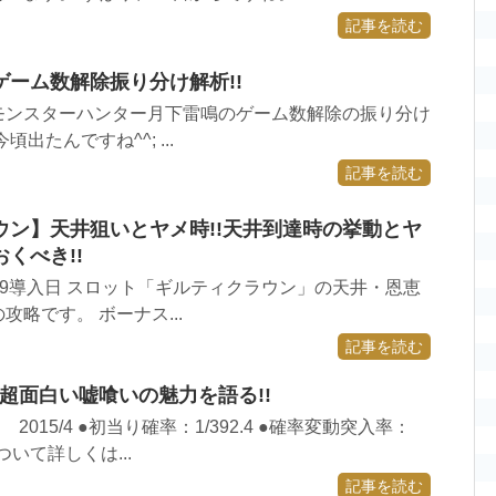
記事を読む
ーム数解除振り分け解析!!
 モンスターハンター月下雷鳴のゲーム数解除の振り分け
出たんですね^^; ...
記事を読む
ウン】天井狙いとヤメ時!!天井到達時の挙動とヤ
くべき!!
6/19導入日 スロット「ギルティクラウン」の天井・恩恵
略です。 ボーナス...
記事を読む
超面白い嘘喰いの魅力を語る!!
015/4 ●初当り確率：1/392.4 ●確率変動突入率：
ついて詳しくは...
記事を読む