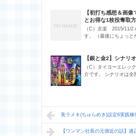
【初打ち感想＆画像で
とお得な1枚役奪取方法
（C）京楽 2015/11
す。 （最後にちょっとだ
【銀と金2】シナリオ
（C）タイヨーエレック 
介です。 シナリオは全部
美ラメキ(ちゅらめき)設定6実践稼働
【ワンマン社長の元側近の話】適