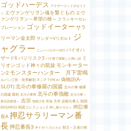
ゴッドハーデス
アナザーゴッドポセイド
エヴァンゲリヲン魂を繋ぐもの
エヴ
ン
ァンゲリヲン～希望の槍～
クランキーセレ
ゴッドイーター
サラ
ブレーション
ジ
リーマン金太郎
サンダーVリボルト
ャグラー
バイオハ
ニューパルサーSP2
ミ
ザード6
バジリスク3
パチ屋で体験した怖い話
モンキーター
リオンゴッド神々の凱旋
モンスターハンター 月下雷鳴
ン2
偽物語(A-
ルパン三世・世界解剖
不二子 TYPE A+
北斗の拳修羅の国篇
SLOT)
北斗の拳 修羅
北斗の拳強敵
の国篇 羅刹
北斗の拳将
北斗の拳～
吉宗
天井
必殺仕事人
戦国
新伝説創造～
地獄少女 宵伽
押忍!番
BASARA3
戦国コレクション2
押し順ケロルン
押忍サラリーマン番
長A
長
押忍番長3
獣王～王者の帰
沖ドキ!トロピカル