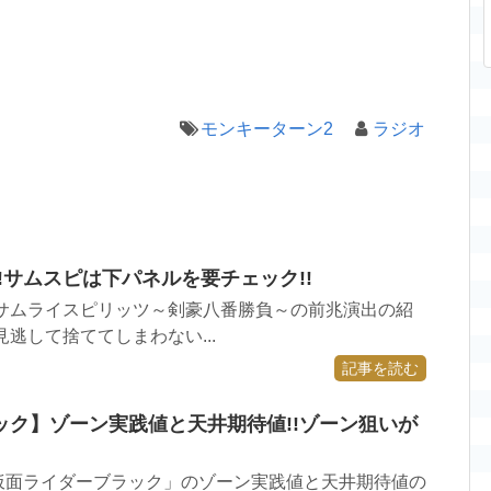
モンキーターン2
ラジオ
!サムスピは下パネルを要チェック!!
ORE サムライスピリッツ～剣豪八番勝負～の前兆演出の紹
逃して捨ててしまわない...
記事を読む
ック】ゾーン実践値と天井期待値!!ゾーン狙いが
「仮面ライダーブラック」のゾーン実践値と天井期待値の