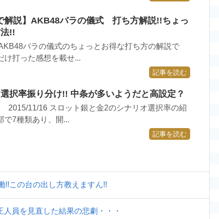
解説】AKB48バラの儀式 打ち方解説!!ちょっ
!!
/2 AKB48バラの儀式のちょっとお得な打ち方の解説で
け打った感想を載せ...
記事を読む
選択率振り分け!! 中条が多いようだと高設定？
2015/11/16 スロット銀と金2のシナリオ選択率の紹
で7種類あり、開...
記事を読む
!!この台の出し方教えますん!!
正人員を見直した結果の悲劇・・・