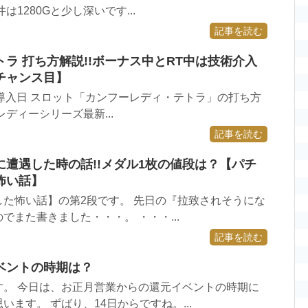
1280Gと少し深いです...
記事を読む
ラ 打ち方解説!!ボーナス中とRT中は技術介入
チャンス目】
/19導入日 スロット「カンフーレディ・テトラ」の打ち方
ディーシリーズ最新...
記事を読む
遭遇した時の話!!メダル1枚の値段は？【パチ
怖い話】
た怖い話】の第2段です。 先日の『拉致されそうにな
でまた書きました・・・。 ・・・...
記事を読む
ベントの時期は？
す。 今日は、お正月営業からの還元イベントの時期に
ます。 ずばり、14日からですね。...