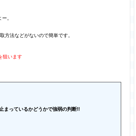
よー。
奪取方法などがないので簡単です。
を狙います
。
止まっているかどうかで強弱の判断!!