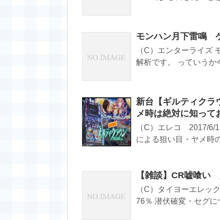
モンハン月下雷鳴 ゲ
（C）エンターライズ
解析です。 っていうか今頃
新台【ギルティクラ
メ時は絶対に知ってお
（C）エレコ 2017/
による狙い目・ヤメ時の攻
【雑談】CR嘘喰い 
（C）タイヨーエレック 2
76％ 潜伏確変・セグに