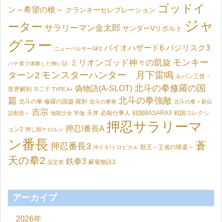
ゴッドイ
ン～希望の槍～
クランキーセレブレーション
ジャ
ーター
サラリーマン金太郎
サンダーVリボルト
グラー
バイオハザード6
バジリスク3
ニューパルサーSP2
モンキー
ミリオンゴッド神々の凱旋
パチ屋で体験した怖い話
モンスターハンター 月下雷鳴
ターン2
ルパン三世・
北斗の拳修羅の国
偽物語(A-SLOT)
世界解剖
不二子 TYPE A+
篇
北斗の拳強敵
北斗の拳 修羅の国篇 羅刹
北斗の拳将
北斗の拳～新伝
吉宗
天井
必殺仕事人
戦国BASARA3
戦国コレクシ
説創造～
地獄少女 宵伽
押忍サラリーマ
押忍!番長A
ョン2
押し順ケロルン
ン番長
蒼
押忍番長3
獣王～王者の帰還～
沖ドキ!トロピカル
天の拳2
鉄拳3
麻雀物語3
設定差
アーカイブ
2026年