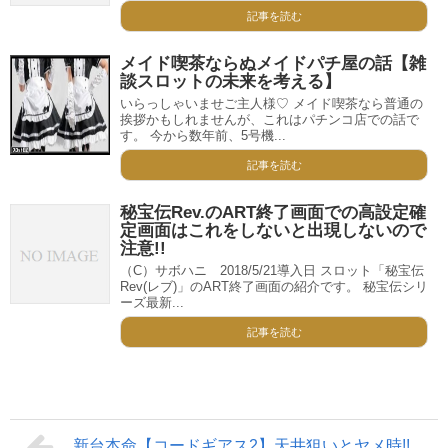
記事を読む
メイド喫茶ならぬメイドパチ屋の話【雑
談スロットの未来を考える】
いらっしゃいませご主人様♡ メイド喫茶なら普通の
挨拶かもしれませんが、これはパチンコ店での話で
す。 今から数年前、5号機...
記事を読む
秘宝伝Rev.のART終了画面での高設定確
定画面はこれをしないと出現しないので
注意!!
（C）サボハニ 2018/5/21導入日 スロット「秘宝伝
Rev(レブ)」のART終了画面の紹介です。 秘宝伝シリ
ーズ最新...
記事を読む
新台本命【コードギアス2】天井狙いとヤメ時!!