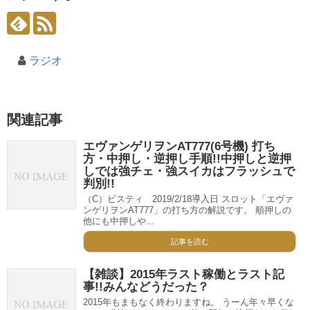
ラジオ
関連記事
エヴァンゲリヲンAT777(6号機) 打ち
方・中押し・逆押し手順!!中押しと逆押
しでは強チェ・強スイカはフラッシュで
判別!!
（C）ビスティ 2019/2/18導入日 スロット「エヴァ
ンゲリヲンAT777」の打ち方の解説です。 順押しの
他にも中押しや...
記事を読む
【雑談】2015年ラスト稼働とラスト記
事!!みんなどうだった？
2015年もまもなく終わりますね。 うーん年々早くな