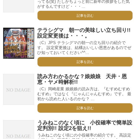
ってる(笑) たしかちょっと前に新年の挨拶をした気
がするんですけど・・・...
記事を読む
テラシグマ 朝一の美味しい立ち回り!!
設定変更後は・・・。
（C）JPS テラシグマの朝一の立ち回りの紹介で
す。 設定変更後は、結構おいしい恩恵があるのでぜ
ひ知っておいてください^^...
記事を読む
読み方わかるかな？娘娘娘 天井・恩
恵・ヤメ時解析!!
（C）岡崎産業 娘娘娘の読み方は、『むすめむすめ
むすめ』ではなく『にゃんにゃんむすめ』です。 最
初から読めた人いるのかな？ ...
記事を読む
うみねこのなく頃に 小役確率で簡単設
定判別!! 設定2を狙え!!
うみねこのなく頃にの小役確率の紹介です。 高設定