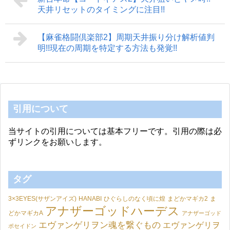
天井リセットのタイミングに注目!!
【麻雀格闘倶楽部2】周期天井振り分け解析値判
明!!現在の周期を特定する方法も発覚!!
引用について
当サイトの引用については基本フリーです。引用の際は必
ずリンクをお願いします。
タグ
3×3EYES(サザンアイズ)
HANABI
ひぐらしのなく頃に煌
まどかマギカ2
ま
アナザーゴッドハーデス
どかマギカA
アナザーゴッド
エヴァンゲリヲン魂を繋ぐもの
エヴァンゲリヲ
ポセイドン