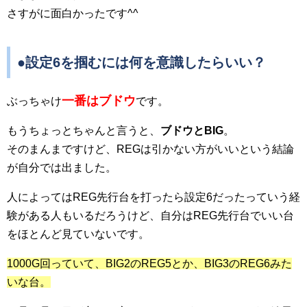
さすがに面白かったです^^
●設定6を掴むには何を意識したらいい？
一番はブドウ
ぶっちゃけ
です。
もうちょっとちゃんと言うと、
ブドウとBIG
。
そのまんまですけど、REGは引かない方がいいという結論
が自分では出ました。
人によってはREG先行台を打ったら設定6だったっていう経
験がある人もいるだろうけど、自分はREG先行台でいい台
をほとんど見ていないです。
1000G回っていて、BIG2のREG5とか、BIG3のREG6みた
いな台。