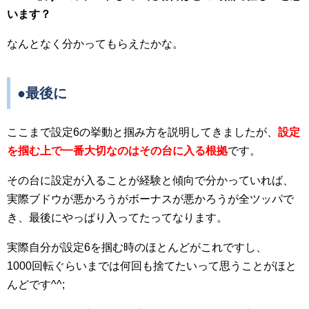
います？
なんとなく分かってもらえたかな。
●最後に
ここまで設定6の挙動と掴み方を説明してきましたが、
設定
を掴む上で一番大切なのはその台に入る根拠
です。
その台に設定が入ることが経験と傾向で分かっていれば、
実際ブドウが悪かろうがボーナスが悪かろうが全ツッパで
き、最後にやっぱり入ってたってなります。
実際自分が設定6を掴む時のほとんどがこれですし、
1000回転ぐらいまでは何回も捨てたいって思うことがほと
んどです^^;