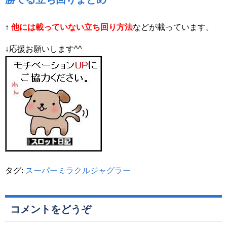
↑
他には載っていない立ち回り方法
などが載っています。
↓応援お願いします^^
タグ:
スーパーミラクルジャグラー
コメントをどうぞ