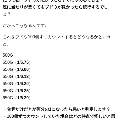
逆に当たりが悪くてもブドウが良かったら続行するでし
ょ？
だからこうなるんです。
これをブドウ100個ずつカウントするとどうなるかという
と。
500G
650G（
1/5.75
）
650G（
1/6.00
）
650G（
1/6.13
）
650G（
1/6.20
）
650G（
1/6.25
）
650G（
1/6.29
）
・合算だけだとが何分の1になったら悪いと判定します？
・100個ずつカウントしていた場合はどの時点で怪しいと思