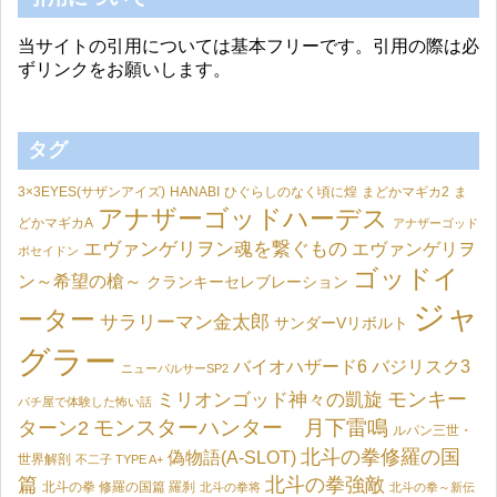
当サイトの引用については基本フリーです。引用の際は必
ずリンクをお願いします。
タグ
3×3EYES(サザンアイズ)
HANABI
ひぐらしのなく頃に煌
まどかマギカ2
ま
アナザーゴッドハーデス
どかマギカA
アナザーゴッド
エヴァンゲリヲン魂を繋ぐもの
エヴァンゲリヲ
ポセイドン
ゴッドイ
ン～希望の槍～
クランキーセレブレーション
ジャ
ーター
サラリーマン金太郎
サンダーVリボルト
グラー
バイオハザード6
バジリスク3
ニューパルサーSP2
モンキー
ミリオンゴッド神々の凱旋
パチ屋で体験した怖い話
モンスターハンター 月下雷鳴
ターン2
ルパン三世・
北斗の拳修羅の国
偽物語(A-SLOT)
世界解剖
不二子 TYPE A+
篇
北斗の拳強敵
北斗の拳 修羅の国篇 羅刹
北斗の拳将
北斗の拳～新伝