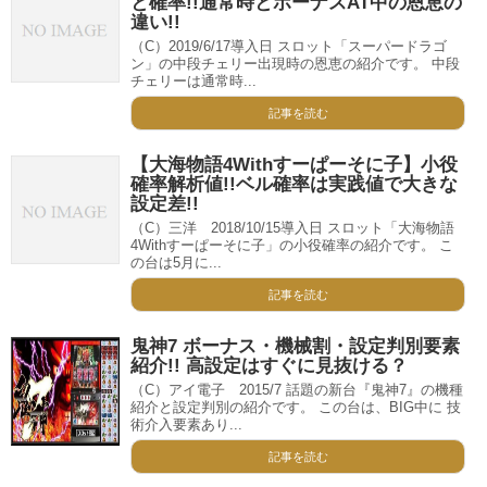
と確率!!通常時とボーナスAT中の恩恵の
違い!!
（C）2019/6/17導入日 スロット「スーパードラゴ
ン」の中段チェリー出現時の恩恵の紹介です。 中段
チェリーは通常時...
記事を読む
【大海物語4Withすーぱーそに子】小役
確率解析値!!ベル確率は実践値で大きな
設定差!!
（C）三洋 2018/10/15導入日 スロット「大海物語
4Withすーぱーそに子」の小役確率の紹介です。 こ
の台は5月に...
記事を読む
鬼神7 ボーナス・機械割・設定判別要素
紹介!! 高設定はすぐに見抜ける？
（C）アイ電子 2015/7 話題の新台『鬼神7』の機種
紹介と設定判別の紹介です。 この台は、BIG中に 技
術介入要素あり...
記事を読む