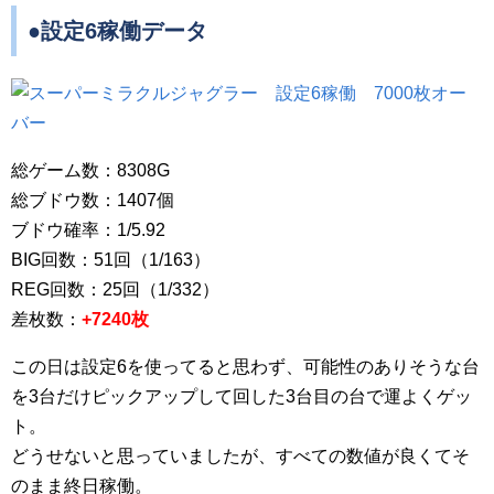
●設定6稼働データ
総ゲーム数：8308G
総ブドウ数：1407個
ブドウ確率：1/5.92
BIG回数：51回（1/163）
REG回数：25回（1/332）
差枚数：
+7240枚
この日は設定6を使ってると思わず、可能性のありそうな台
を3台だけピックアップして回した3台目の台で運よくゲッ
ト。
どうせないと思っていましたが、すべての数値が良くてそ
のまま終日稼働。