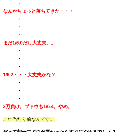
・
なんかちょっと落ちてきた・・・
・
・
・
まだ1/6.0だし大丈夫。。
・
・
・
1/6.2・・・大丈夫かな？
・
・
・
2万負け。ブドウも1/6.4。やめ。
これ当たり前なんです。
だって朝一ブドウが悪かったらすぐにやめるでしょ？