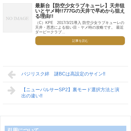
最新台【防空少女ラブキューレ】天井狙
いとヤメ時!!777Gの天井で早めから狙え
る理由!!
（C）KPE 2017/3/21導入 防空少女ラブキューレの
天井・恩恵による狙い目・ヤメ時の攻略です。 最近
ダービークラブ...
記事を読む
バジリスク絆 謎BCは高設定のサイン!!
【ニューパルサーSP2】裏モード選択方法と演
出の違い!!
引用について