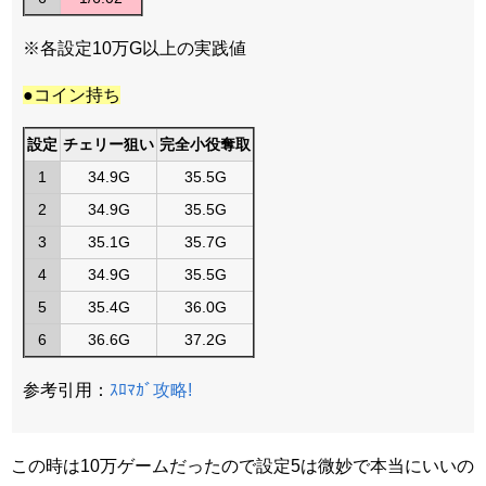
※各設定10万G以上の実践値
●コイン持ち
設定
チェリー狙い
完全小役奪取
1
34.9G
35.5G
2
34.9G
35.5G
3
35.1G
35.7G
4
34.9G
35.5G
5
35.4G
36.0G
6
36.6G
37.2G
参考引用：
ｽﾛﾏｶﾞ攻略!
この時は10万ゲームだったので設定5は微妙で本当にいいの