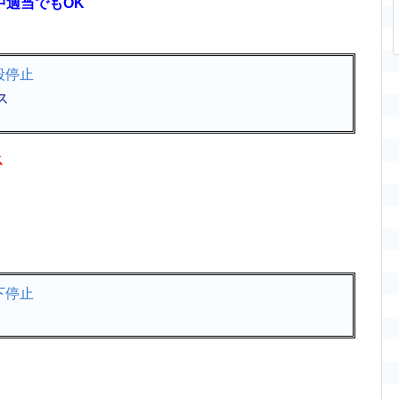
中適当でもOK
）
ス
ス