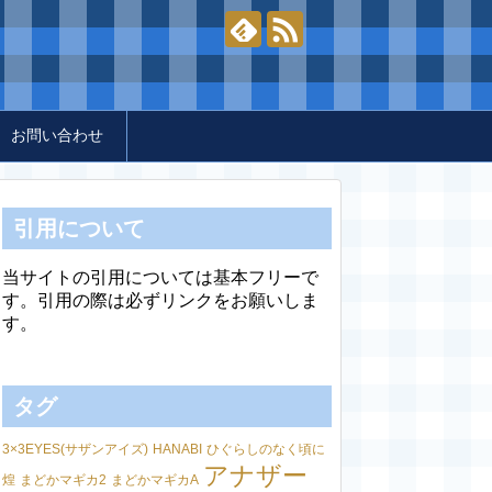
お問い合わせ
引用について
当サイトの引用については基本フリーで
す。引用の際は必ずリンクをお願いしま
す。
タグ
3×3EYES(サザンアイズ)
HANABI
ひぐらしのなく頃に
アナザー
煌
まどかマギカ2
まどかマギカA