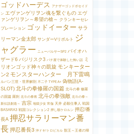
ゴッドハーデス
アナザーゴッドポセイド
エヴァンゲリヲン魂を繋ぐもの
エヴ
ン
ァンゲリヲン～希望の槍～
クランキーセレ
ゴッドイーター
サラ
ブレーション
ジ
リーマン金太郎
サンダーVリボルト
ャグラー
バイオハ
ニューパルサーSP2
ミ
ザード6
バジリスク3
パチ屋で体験した怖い話
モンキーター
リオンゴッド神々の凱旋
モンスターハンター 月下雷鳴
ン2
偽物語(A-
ルパン三世・世界解剖
不二子 TYPE A+
北斗の拳修羅の国篇
SLOT)
北斗の拳 修羅
北斗の拳強敵
の国篇 羅刹
北斗の拳将
北斗の拳～
吉宗
天井
必殺仕事人
戦国
新伝説創造～
地獄少女 宵伽
押忍!番
BASARA3
戦国コレクション2
押し順ケロルン
押忍サラリーマン番
長A
長
押忍番長3
獣王～王者の帰
沖ドキ!トロピカル