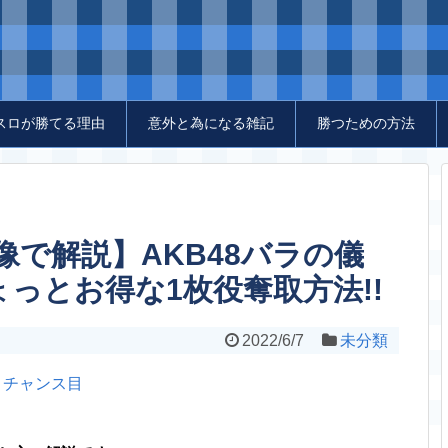
スロが勝てる理由
意外と為になる雑記
勝つための方法
像で解説】AKB48バラの儀
ょっとお得な1枚役奪取方法!!
2022/6/7
未分類