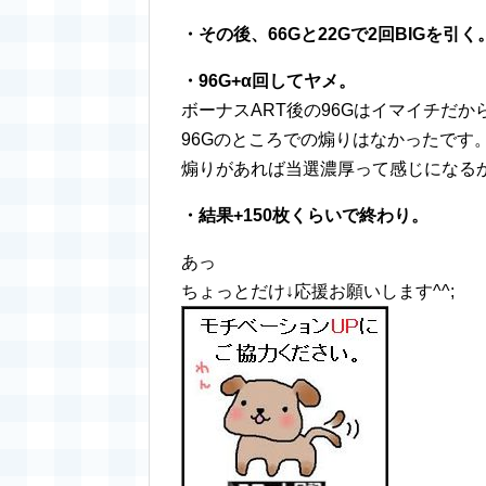
・その後、66Gと22Gで2回BIGを引く
・96G+α回してヤメ。
ボーナスART後の96Gはイマイチだ
96Gのところでの煽りはなかったです
煽りがあれば当選濃厚って感じになる
・結果+150枚くらいで終わり。
あっ
ちょっとだけ↓応援お願いします^^;