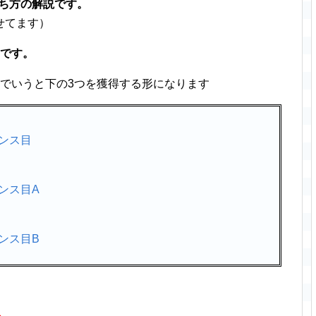
打ち方の解説です。
せてます）
とです。
台でいうと下の3つを獲得する形になります