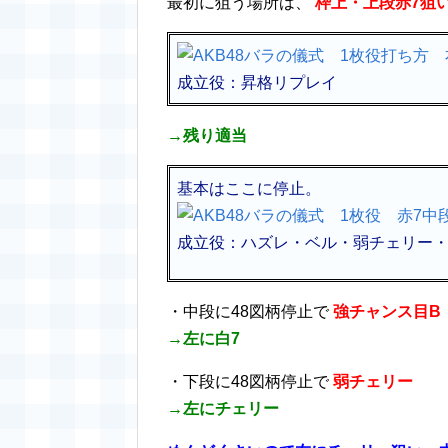
最初に狙う場所は、
枠上・上段赤7狙
成立役：昇格リプレイ
→残り適当
基本はここに停止。
成立役：ハズレ・ベル・弱チェリー・
・中段に48図柄停止で
強チャンス目B
→左に白7
・下段に48図柄停止で
弱チェリー
→左にチェリー