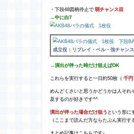
・下段48図柄停止で
弱チャンス目
→中に白7
成立役：リプレイ・ベル・強チャンス
→演出が伴った時だけ狙えばOK
これらを実行すると一日約50枚（
千円
めんどくさいと思うかどうかは人それ
及するのが好きです^^
演出が伴った場合だけ狙う
という形に
（ここまで読んだ方ならたぶん実行す
まとめ記事はこちらです↓