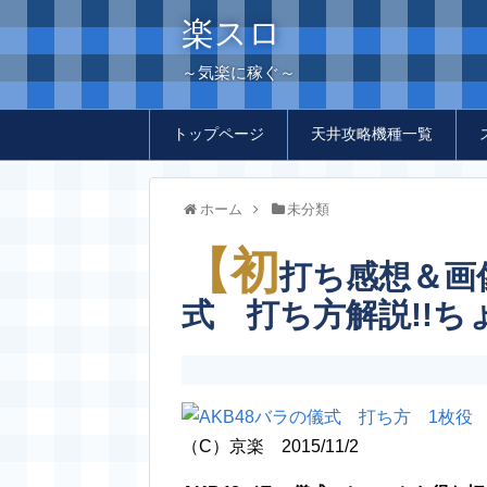
楽スロ
～気楽に稼ぐ～
トップページ
天井攻略機種一覧
ホーム
未分類
【初
打ち感想＆画
式 打ち方解説!!ち
（C）京楽 2015/11/2