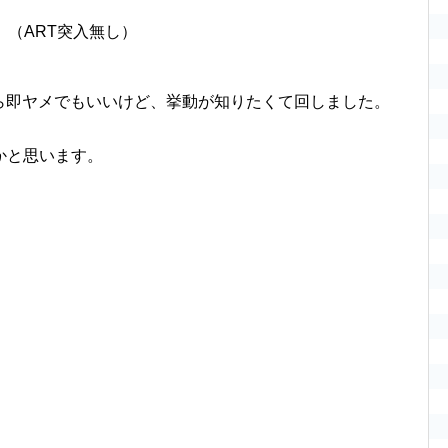
。
（ART突入無し）
から即ヤメでもいいけど、挙動が知りたくて回しました。
。
かと思います。