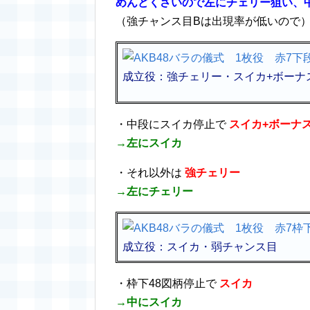
めんどくさいので左にチェリー狙い、
（強チャンス目Bは出現率が低いので
成立役：強チェリー・スイカ+ボーナ
・中段にスイカ停止で
スイカ+ボーナ
→左にスイカ
・それ以外は
強チェリー
→左にチェリー
成立役：スイカ・弱チャンス目
・枠下48図柄停止で
スイカ
→中にスイカ