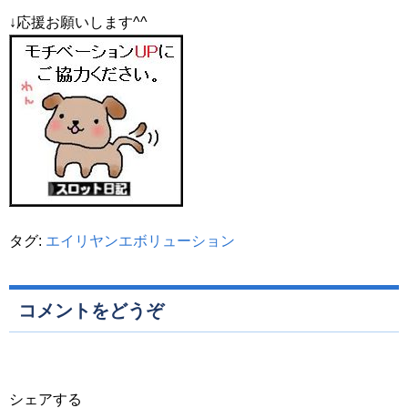
↓応援お願いします^^
タグ:
エイリヤンエボリューション
コメントをどうぞ
シェアする