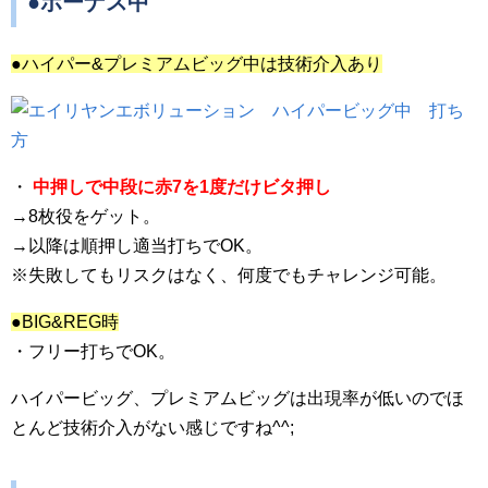
●ボーナス中
●ハイパー&プレミアムビッグ中は技術介入あり
・
中押しで中段に赤7を1度だけビタ押し
→8枚役をゲット。
→以降は順押し適当打ちでOK。
※失敗してもリスクはなく、何度でもチャレンジ可能。
●BIG&REG時
・フリー打ちでOK。
ハイパービッグ、プレミアムビッグは出現率が低いのでほ
とんど技術介入がない感じですね^^;