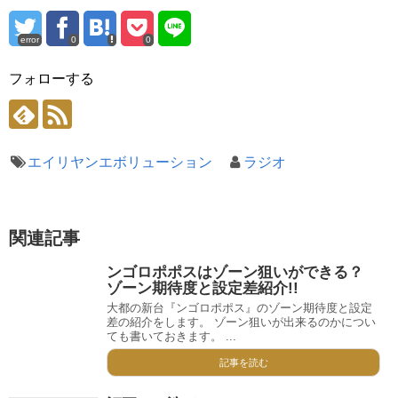
error
0
0
フォローする
エイリヤンエボリューション
ラジオ
関連記事
ンゴロポポスはゾーン狙いができる？
ゾーン期待度と設定差紹介!!
大都の新台『ンゴロポポス』のゾーン期待度と設定
差の紹介をします。 ゾーン狙いが出来るのかについ
ても書いておきます。 ...
記事を読む