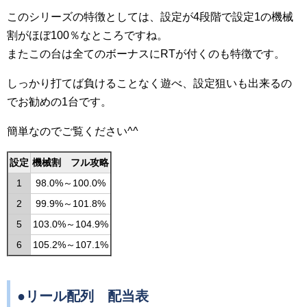
このシリーズの特徴としては、設定が4段階で設定1の機械
割がほぼ100％なところですね。
またこの台は全てのボーナスにRTが付くのも特徴です。
しっかり打てば負けることなく遊べ、設定狙いも出来るの
でお勧めの1台です。
簡単なのでご覧ください^^
設定
機械割 フル攻略
1
98.0%～100.0%
2
99.9%～101.8%
5
103.0%～104.9%
6
105.2%～107.1%
●リール配列 配当表