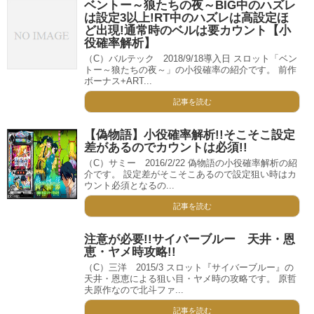
ベントー～狼たちの夜～BIG中のハズレ
は設定3以上!RT中のハズレは高設定ほ
ど出現!通常時のベルは要カウント【小
役確率解析】
（C）バルテック 2018/9/18導入日 スロット「ベン
トー～狼たちの夜～」の小役確率の紹介です。 前作
ボーナス+ART...
記事を読む
【偽物語】小役確率解析!!そこそこ設定
差があるのでカウントは必須!!
（C）サミー 2016/2/22 偽物語の小役確率解析の紹
介です。 設定差がそこそこあるので設定狙い時はカ
ウント必須となるの...
記事を読む
注意が必要!!サイバーブルー 天井・恩
恵・ヤメ時攻略!!
（C）三洋 2015/3 スロット『サイバーブルー』の
天井・恩恵による狙い目・ヤメ時の攻略です。 原哲
夫原作なので北斗ファ...
記事を読む