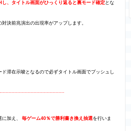
SHし、タイトル画面がひっくり返ると裏モード確定
とな
の対決前兆演出の出現率がアップします。
ード滞在示唆となるので必ずタイトル画面でプッシュし
選に加え、
毎ゲーム40％で勝利書き換え抽選
を行いま