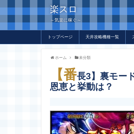
楽スロ
～気楽に稼ぐ～
トップページ
天井攻略機種一覧
ホーム
未分類
【番
長3】裏モー
恩恵と挙動は？