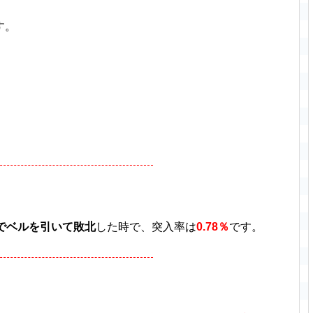
す。
決でベルを引いて敗北
した時で、突入率は
0.78％
です。