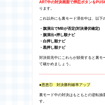
ART中の対決画面で押忍ボタンをPU
ります。
これ以外にも裏モード滞在中は、以下
・旗演出でMBが否定(対決潜伏確定)
・旗演出+押し順ナビ
・白押し順ナビ
・黒押し順ナビ
対決前兆中にこれらが頻発すると裏モ
て確かめましょう。
●恩恵① 対決勝利確率アップ
裏モード中の対決はもともとの逆転抽
す。