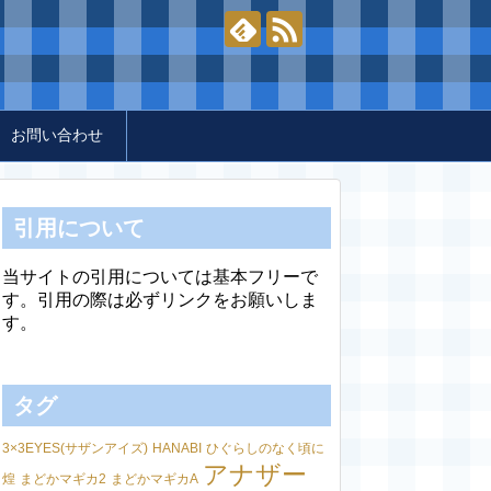
お問い合わせ
引用について
当サイトの引用については基本フリーで
す。引用の際は必ずリンクをお願いしま
す。
タグ
3×3EYES(サザンアイズ)
HANABI
ひぐらしのなく頃に
アナザー
煌
まどかマギカ2
まどかマギカA