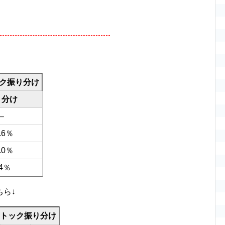
ク振り分け
り分け
–
.6％
.0％
.4％
ら↓
ストック振り分け