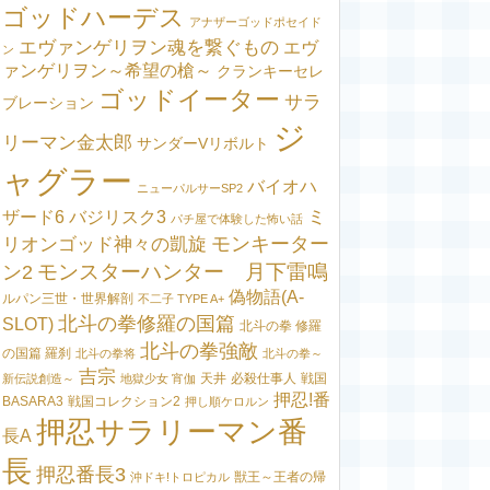
ゴッドハーデス
アナザーゴッドポセイド
エヴァンゲリヲン魂を繋ぐもの
エヴ
ン
ァンゲリヲン～希望の槍～
クランキーセレ
ゴッドイーター
サラ
ブレーション
ジ
リーマン金太郎
サンダーVリボルト
ャグラー
バイオハ
ニューパルサーSP2
ミ
ザード6
バジリスク3
パチ屋で体験した怖い話
モンキーター
リオンゴッド神々の凱旋
モンスターハンター 月下雷鳴
ン2
偽物語(A-
ルパン三世・世界解剖
不二子 TYPE A+
北斗の拳修羅の国篇
SLOT)
北斗の拳 修羅
北斗の拳強敵
の国篇 羅刹
北斗の拳将
北斗の拳～
吉宗
天井
必殺仕事人
戦国
新伝説創造～
地獄少女 宵伽
押忍!番
BASARA3
戦国コレクション2
押し順ケロルン
押忍サラリーマン番
長A
長
押忍番長3
獣王～王者の帰
沖ドキ!トロピカル