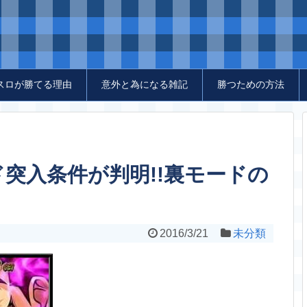
スロが勝てる理由
意外と為になる雑記
勝つための方法
ド突入条件が判明!!裏モードの
2016/3/21
未分類