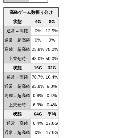
高確ゲーム数振り分け
状態
4G
8G
通常→高確
0%
12.5%
通常→超高確
0%
0%
高確→超高確
23.8%
75.0%
上乗せ時
43.0%
50.0%
状態
16G
32G
通常→高確
70.7%
16.4%
通常→超高確
93.8%
6.3%
高確→超高確
0.8%
0.4%
上乗せ時
6.3%
0.4%
状態
64G
平均
通常→高確
0.4%
17.8G
通常→超高確
0%
17.0G