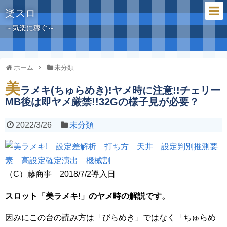
楽スロ
～気楽に稼ぐ～
ホーム
未分類
美
ラメキ(ちゅらめき)!ヤメ時に注意!!チェリー
MB後は即ヤメ厳禁!!32Gの様子見が必要？
2022/3/26
未分類
（C）藤商事 2018/7/2導入日
スロット「美ラメキ!」のヤメ時の解説です。
因みにこの台の読み方は「びらめき」ではなく「ちゅらめ