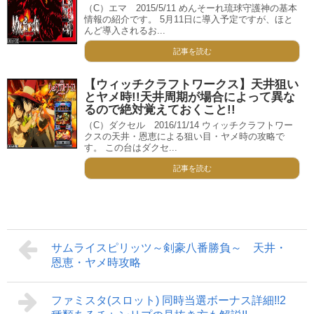
（C）エマ 2015/5/11 めんそーれ琉球守護神の基本
情報の紹介です。 5月11日に導入予定ですが、ほと
んど導入されるお...
記事を読む
【ウィッチクラフトワークス】天井狙い
とヤメ時!!天井周期が場合によって異な
るので絶対覚えておくこと!!
（C）ダクセル 2016/11/14 ウィッチクラフトワー
クスの天井・恩恵による狙い目・ヤメ時の攻略で
す。 この台はダクセ...
記事を読む
サムライスピリッツ～剣豪八番勝負～ 天井・
恩恵・ヤメ時攻略
ファミスタ(スロット) 同時当選ボーナス詳細!!2