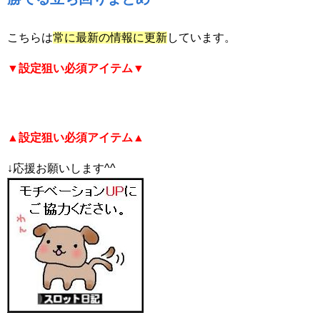
こちらは
常に最新の情報に更新
しています。
▼設定狙い必須アイテム▼
▲設定狙い必須アイテム▲
↓応援お願いします^^