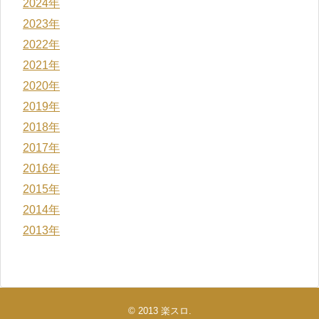
2024年
2023年
2022年
2021年
2020年
2019年
2018年
2017年
2016年
2015年
2014年
2013年
© 2013
楽スロ
.