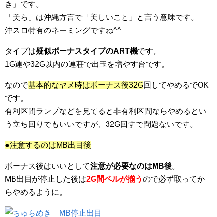
き」です。
「美ら」は沖縄方言で「美しいこと」と言う意味です。
沖スロ特有のネーミングですね^^
タイプは
疑似ボーナスタイプのART機
です。
1G連や32G以内の連荘で出玉を増やす台です。
なので
基本的なヤメ時はボーナス後32G
回してやめるでOK
です。
有利区間ランプなどを見てると非有利区間ならやめるとい
う立ち回りでもいいですが、32G回すで問題ないです。
●注意するのはMB出目後
ボーナス後はいいとして
注意が必要なのはMB後
。
MB出目が停止した後は
2G間ベルが揃う
ので必ず取ってか
らやめるように。