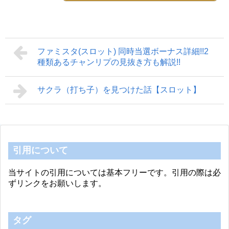
ファミスタ(スロット) 同時当選ボーナス詳細!!2
種類あるチャンリプの見抜き方も解説!!
サクラ（打ち子）を見つけた話【スロット】
引用について
当サイトの引用については基本フリーです。引用の際は必
ずリンクをお願いします。
タグ