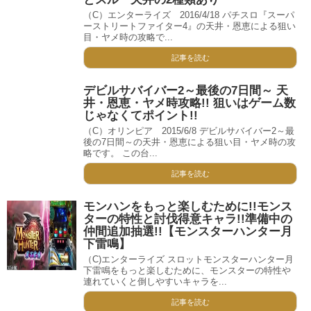
（C）エンターライズ 2016/4/18 パチスロ『スーパ
ーストリートファイター4』の天井・恩恵による狙い
目・ヤメ時の攻略で...
記事を読む
デビルサバイバー2～最後の7日間～ 天
井・恩恵・ヤメ時攻略!! 狙いはゲーム数
じゃなくてポイント!!
（C）オリンピア 2015/6/8 デビルサバイバー2～最
後の7日間～の天井・恩恵による狙い目・ヤメ時の攻
略です。 この台...
記事を読む
モンハンをもっと楽しむために!!モンス
ターの特性と討伐得意キャラ!!準備中の
仲間追加抽選!!【モンスターハンター月
下雷鳴】
（C)エンターライズ スロットモンスターハンター月
下雷鳴をもっと楽しむために、モンスターの特性や
連れていくと倒しやすいキャラを...
記事を読む