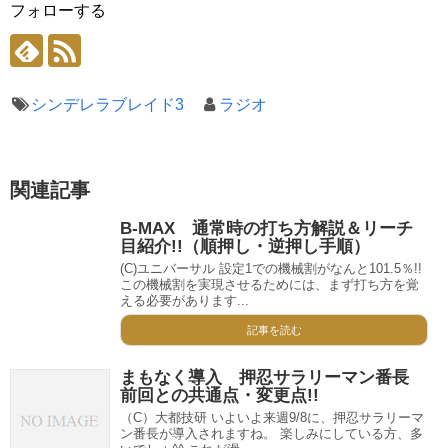
フォローする
シンデレラブレイド3
ラジオ
関連記事
B-MAX 通常時の打ち方解説＆リーチ
目紹介!!（順押し・逆押し手順）
(C)ユニバーサル 設定1での機械割がなんと101.5％!!
この機械割を実現させるためには、まず打ち方を覚
える必要があります...
記事を読む
まもなく導入 押忍サラリーマン番長
前回との共通点・変更点!!
（C）大都技研 いよいよ来週9/8に、押忍サラリーマ
ン番長が導入されますね。 楽しみにしている方、多