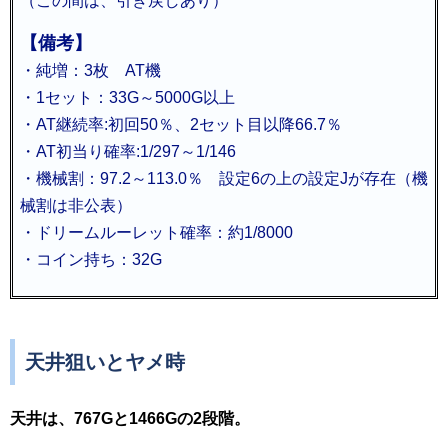
（この間は、引き戻しあり）
【備考】
・純増：3枚 AT機
・1セット：33G～5000G以上
・AT継続率:初回50％、2セット目以降66.7％
・AT初当り確率:1/297～1/146
・機械割：97.2～113.0％ 設定6の上の設定Jが存在（機
械割は非公表）
・ドリームルーレット確率：約1/8000
・コイン持ち：32G
天井狙いとヤメ時
天井は、767Gと1466Gの2段階。