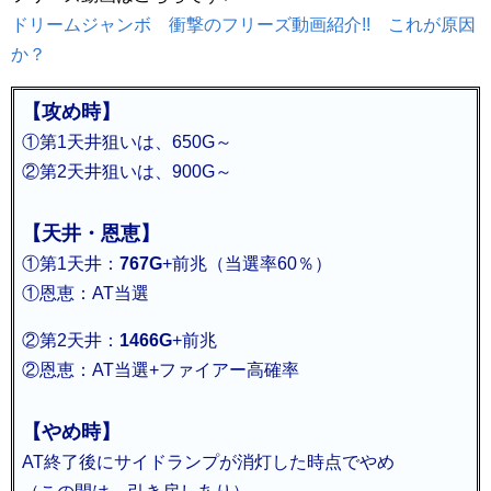
ドリームジャンボ 衝撃のフリーズ動画紹介!! これが原因
か？
【攻め時】
①第1天井狙いは、650G～
②第2天井狙いは、900G～
【天井・恩恵】
①第1天井：
767G
+前兆（当選率60％）
①恩恵：AT当選
②第2天井：
1466G
+前兆
②恩恵：AT当選+ファイアー高確率
【やめ時】
AT終了後にサイドランプが消灯した時点でやめ