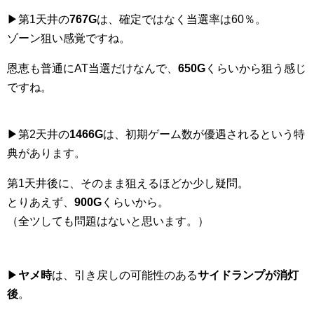
▶第1天井の
767G
は、確定ではなく当選率は60％。
ゾーン狙い感覚ですね。
恩恵も普通にAT当選だけなんで、
650G
くらいから狙う感じ
ですね。
▶第2天井の
1466G
は、初期ゲーム数が優遇されるという特
典があります。
第1天井後に、そのまま狙えるほどか少し疑問。
とりあえず、
900G
くらいから。
（全ツしても問題はないと思います。）
▶
ヤメ時
は、引き戻しの可能性のある
サイドランプが消灯
後
。