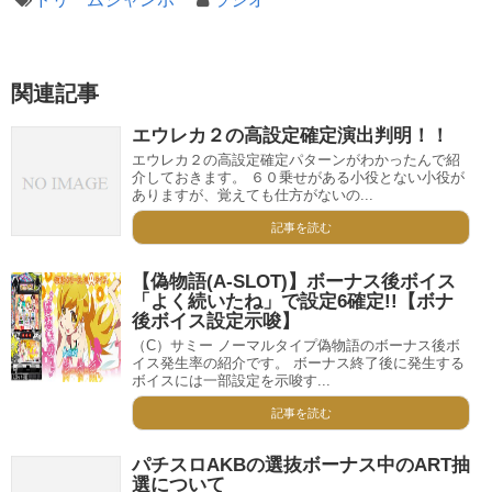
関連記事
エウレカ２の高設定確定演出判明！！
エウレカ２の高設定確定パターンがわかったんで紹
介しておきます。 ６０乗せがある小役とない小役が
ありますが、覚えても仕方がないの...
記事を読む
【偽物語(A-SLOT)】ボーナス後ボイス
「よく続いたね」で設定6確定!!【ボナ
後ボイス設定示唆】
（C）サミー ノーマルタイプ偽物語のボーナス後ボ
イス発生率の紹介です。 ボーナス終了後に発生する
ボイスには一部設定を示唆す...
記事を読む
パチスロAKBの選抜ボーナス中のART抽
選について