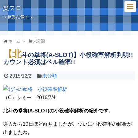
楽スロ
～気楽に稼ぐ～
ホーム
未分類
【北
斗の拳将(A-SLOT)】小役確率解析判明!!
カウント必須はベル確率!!
2015/12/2
未分類
（C）サミー 2016/7/4
北斗の拳将(A-SLOT)の小役確率解析の紹介です。
導入から10日ほど経ちましたが、ついに小役確率の解析が
出ましたね。