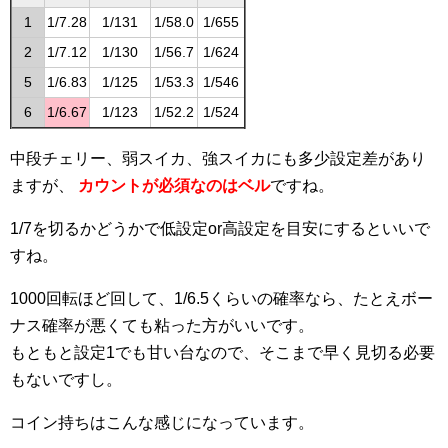
1
1/7.28
1/131
1/58.0
1/655
2
1/7.12
1/130
1/56.7
1/624
5
1/6.83
1/125
1/53.3
1/546
6
1/6.67
1/123
1/52.2
1/524
中段チェリー、弱スイカ、強スイカにも多少設定差があり
ますが、
カウントが必須なのはベル
ですね。
1/7を切るかどうかで低設定or高設定を目安にするといいで
すね。
1000回転ほど回して、1/6.5くらいの確率なら、たとえボー
ナス確率が悪くても粘った方がいいです。
もともと設定1でも甘い台なので、そこまで早く見切る必要
もないですし。
コイン持ちはこんな感じになっています。