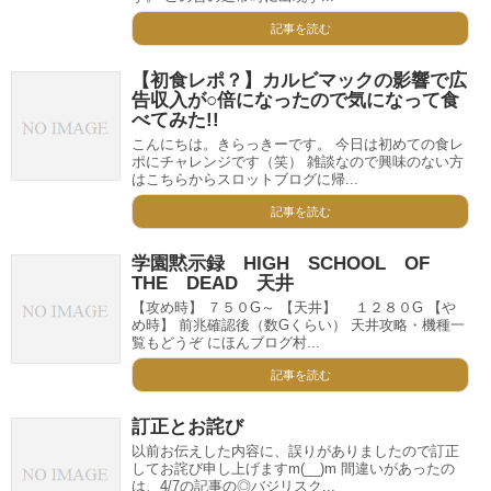
記事を読む
【初食レポ？】カルビマックの影響で広
告収入が○倍になったので気になって食
べてみた!!
こんにちは。きらっきーです。 今日は初めての食レ
ポにチャレンジです（笑） 雑談なので興味のない方
はこちらからスロットブログに帰...
記事を読む
学園黙示録 HIGH SCHOOL OF
THE DEAD 天井
【攻め時】 ７５０G～ 【天井】 １２８０G 【や
め時】 前兆確認後（数Gくらい） 天井攻略・機種一
覧もどうぞ にほんブログ村...
記事を読む
訂正とお詫び
以前お伝えした内容に、誤りがありましたので訂正
してお詫び申し上げますm(__)m 間違いがあったの
は、4/7の記事の◎バジリスク...