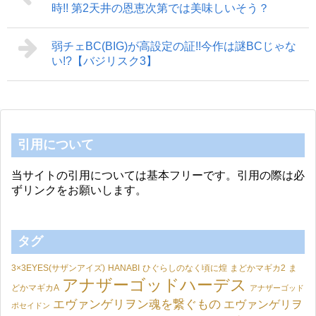
時!! 第2天井の恩恵次第では美味しいそう？
弱チェBC(BIG)が高設定の証!!今作は謎BCじゃな
い!?【バジリスク3】
引用について
当サイトの引用については基本フリーです。引用の際は必
ずリンクをお願いします。
タグ
3×3EYES(サザンアイズ)
HANABI
ひぐらしのなく頃に煌
まどかマギカ2
ま
アナザーゴッドハーデス
どかマギカA
アナザーゴッド
エヴァンゲリヲン魂を繋ぐもの
エヴァンゲリヲ
ポセイドン