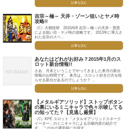
記事を読む
吉宗～極～ 天井・ゾーン狙いとヤメ時
攻略!!
（C）大都技研 2015/6/8 吉宗～極～の天井・恩恵
による狙い目・ヤメ時の攻略です。 2013年に導入さ
れた吉宗のスペ...
記事を読む
あなたはどれがお好み？2015年1月のス
ロット新台情報!!
さあ、月末ということでやってきました来月の新台
情報のお時間です。 来月は、スロット好きの方を唸
らせる新台があるのでしょうか？ ...
記事を読む
【メタルギアソリッド】ストップボタン
の裏にいるミニキャラで色々示唆してる
の知ってた？【見逃し厳禁】
（C）KPE スロット「メタルギアソリッドスネーク
イーター」のミニキャラによる示唆内容の紹介で
す。 この台の通常時に出現す...