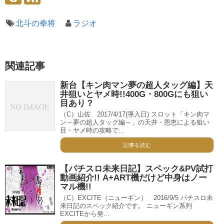
北斗の拳将
ラジオ
関連記事
新台【キン肉マン夢の超人タッグ編】天
井狙いとヤメ時!!400G・800Gにも狙い
目あり？
（C）山佐 2017/4/17(導入日) スロット「キン肉マ
ン～夢の超人タッグ編～」の天井・恩恵による狙い
目・ヤメ時の攻略で...
記事を読む
【パチスロ未来日記】スペック&PV試打
動画紹介!! A+ART機だけど中身はノー
マル機!!
（C）EXCITE（ニューギン） 2016/9/5 パチスロ未
来日記のスペック紹介です。 ニューギン系列
EXCITEから発...