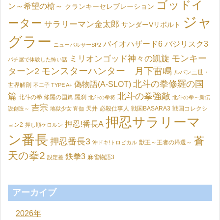
ゴッドイ
ン～希望の槍～
クランキーセレブレーション
ジャ
ーター
サラリーマン金太郎
サンダーVリボルト
グラー
バイオハザード6
バジリスク3
ニューパルサーSP2
モンキー
ミリオンゴッド神々の凱旋
パチ屋で体験した怖い話
モンスターハンター 月下雷鳴
ターン2
ルパン三世・
北斗の拳修羅の国
偽物語(A-SLOT)
世界解剖
不二子 TYPE A+
篇
北斗の拳強敵
北斗の拳 修羅の国篇 羅刹
北斗の拳将
北斗の拳～新伝
吉宗
天井
必殺仕事人
戦国BASARA3
戦国コレクシ
説創造～
地獄少女 宵伽
押忍サラリーマ
押忍!番長A
ョン2
押し順ケロルン
ン番長
蒼
押忍番長3
獣王～王者の帰還～
沖ドキ!トロピカル
天の拳2
鉄拳3
麻雀物語3
設定差
アーカイブ
2026年