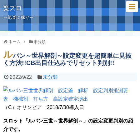
楽スロ
～気楽に稼ぐ～
ホーム
未分類
ル
パン～世界解剖～設定変更を超簡単に見抜
く方法!!CB出目仕込みでリセット判別!!
2022/9/22
未分類
（C）オリンピア 2018/7/30導入日
スロット「ルパン三世～世界解剖～」の設定変更判別の紹
介です。