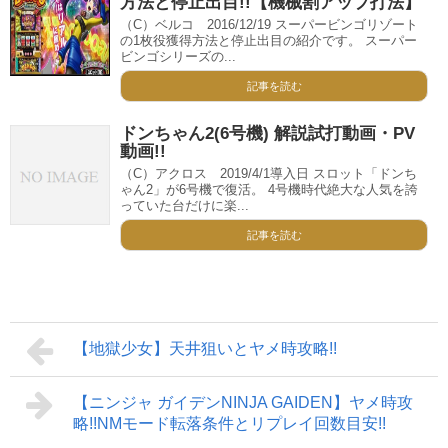
方法と停止出目!!【機械割アップ打法】
（C）ベルコ 2016/12/19 スーパービンゴリゾート
の1枚役獲得方法と停止出目の紹介です。 スーパー
ビンゴシリーズの...
記事を読む
ドンちゃん2(6号機) 解説試打動画・PV
動画!!
（C）アクロス 2019/4/1導入日 スロット「ドンち
ゃん2」が6号機で復活。 4号機時代絶大な人気を誇
っていた台だけに楽...
記事を読む
【地獄少女】天井狙いとヤメ時攻略!!
【ニンジャ ガイデンNINJA GAIDEN】ヤメ時攻
略!!NMモード転落条件とリプレイ回数目安!!