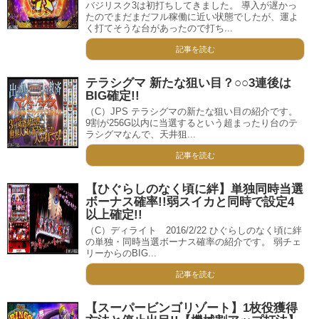
バジリスク3は初打ちしてきました。 導入が遅かっ
たのでまだまだフル稼働に近い状態でしたが、運よ
く打てそうな台があったので打ち...
記事を読む
テラシグマ 新たな狙い目？○○3連後は
BIG確定!!
（C）JPS テラシグマの新たな狙い目の紹介です。
9割が256G以内に当選するという超まったり台のテ
ラシグマなんで、天井狙...
記事を読む
【ひぐらしのなく頃に絆】単独同時当選
ボーナス確率!!弱スイカと同時で設定4
以上確定!!
（C）ディライト 2016/2/22 ひぐらしのなく頃に絆
の単独・同時当選ボーナス確率の紹介です。 弱チェ
リーからのBIG...
記事を読む
【スーパービンゴリゾート】1枚役獲得