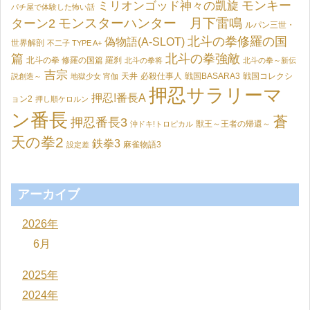
モンキー
ミリオンゴッド神々の凱旋
パチ屋で体験した怖い話
モンスターハンター 月下雷鳴
ターン2
ルパン三世・
北斗の拳修羅の国
偽物語(A-SLOT)
世界解剖
不二子 TYPE A+
篇
北斗の拳強敵
北斗の拳 修羅の国篇 羅刹
北斗の拳将
北斗の拳～新伝
吉宗
天井
必殺仕事人
戦国BASARA3
戦国コレクシ
説創造～
地獄少女 宵伽
押忍サラリーマ
押忍!番長A
ョン2
押し順ケロルン
ン番長
蒼
押忍番長3
獣王～王者の帰還～
沖ドキ!トロピカル
天の拳2
鉄拳3
麻雀物語3
設定差
アーカイブ
2026年
6月
2025年
2024年