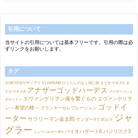
引用について
当サイトの引用については基本フリーです。引用の際は必
ずリンクをお願いします。
タグ
3×3EYES(サザンアイズ)
HANABI
ひぐらしのなく頃に煌
まどかマギカ2
ま
アナザーゴッドハーデス
どかマギカA
アナザーゴッド
エヴァンゲリヲン魂を繋ぐもの
エヴァンゲリヲ
ポセイドン
ゴッドイ
ン～希望の槍～
クランキーセレブレーション
ジャ
ーター
サラリーマン金太郎
サンダーVリボルト
グラー
バイオハザード6
バジリスク3
ニューパルサーSP2