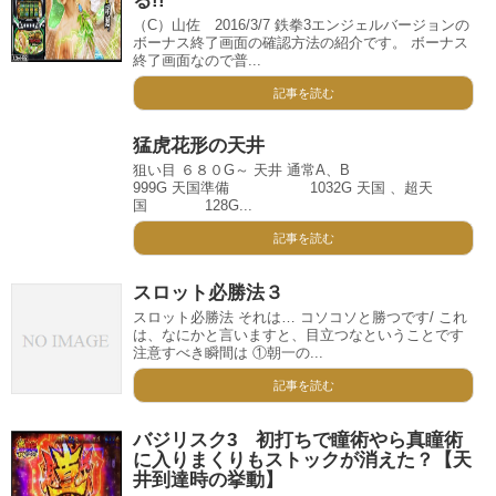
る!!
（C）山佐 2016/3/7 鉄拳3エンジェルバージョンの
ボーナス終了画面の確認方法の紹介です。 ボーナス
終了画面なので普...
記事を読む
猛虎花形の天井
狙い目 ６８０G～ 天井 通常A、B
999G 天国準備 1032G 天国 、超天
国 128G...
記事を読む
スロット必勝法３
スロット必勝法 それは… コソコソと勝つです/ これ
は、なにかと言いますと、目立つなということです
注意すべき瞬間は ①朝一の...
記事を読む
バジリスク3 初打ちで瞳術やら真瞳術
に入りまくりもストックが消えた？【天
井到達時の挙動】