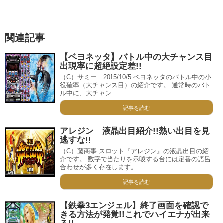
関連記事
【ベヨネッタ】バトル中の大チャンス目
出現率に超絶設定差!!
（C）サミー 2015/10/5 ベヨネッタのバトル中の小
役確率（大チャンス目）の紹介です。 通常時のバト
ル中に、大チャン...
記事を読む
アレジン 液晶出目紹介!!熱い出目を見
逃すな!!
（C）藤商事 スロット『アレジン』の液晶出目の紹
介です。 数字で当たりを示唆する台には定番の語呂
合わせが多く存在します。 ...
記事を読む
【鉄拳3エンジェル】終了画面を確認で
きる方法が発覚!!これでハイエナが出来