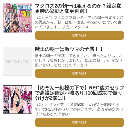
マクロス2の朝一は狙えるのか？設定変
更時の挙動と変更判別!!
（C）三共 マクロスフロンティア2の朝一設定変更時
の恩恵から、朝一は狙う価値があるのかについて書
いていきます。 また、マクロス...
記事を読む
獣王の朝一は激ウマの予感！！
獣王の朝一の実践してきました。 思ったよりも、お
いしそうな感じがしました。 獣王の朝一が、かなり
熱いとのことだったので、とり...
記事を読む
【めぞん一刻桜の下で】REG後のセリフ
で高設定確定示唆あり!!10回成功で振り
分けが2倍に!!
（C）オリンピア 2016/5/30 『めぞん一刻桜の下
で』のREG後のセリフの紹介です。 高設定確定のセ
リフもあるのでぜひ...
記事を読む