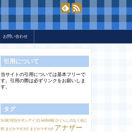
お問い合わせ
引用について
当サイトの引用については基本フリーで
す。引用の際は必ずリンクをお願いしま
す。
タグ
3×3EYES(サザンアイズ)
HANABI
ひぐらしのなく頃に
アナザー
煌
まどかマギカ2
まどかマギカA