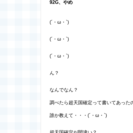
92G、やめ
(´・ω・`)
(´・ω・`)
(´・ω・`)
ん？
なんでなん？
調べたら超天国確定って書いてあった
誰か教えて・・・(´・ω・`)
超天国確定が間違い？