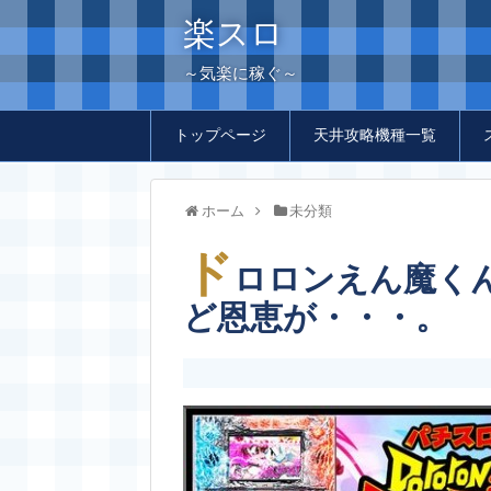
楽スロ
～気楽に稼ぐ～
トップページ
天井攻略機種一覧
ホーム
未分類
ド
ロロンえん魔く
ど恩恵が・・・。