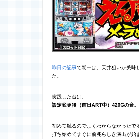
昨日の記事
で朝一は、天井狙いが美味
た。
実践した台は、
設定変更後（前日ART中）420Gの台。
初めて触るのでよくわからなかったで
打ち始めてすぐに前兆らしき演出が始