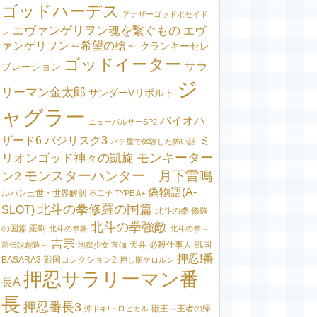
ゴッドハーデス
アナザーゴッドポセイド
エヴァンゲリヲン魂を繋ぐもの
エヴ
ン
ァンゲリヲン～希望の槍～
クランキーセレ
ゴッドイーター
サラ
ブレーション
ジ
リーマン金太郎
サンダーVリボルト
ャグラー
バイオハ
ニューパルサーSP2
ミ
ザード6
バジリスク3
パチ屋で体験した怖い話
モンキーター
リオンゴッド神々の凱旋
モンスターハンター 月下雷鳴
ン2
偽物語(A-
ルパン三世・世界解剖
不二子 TYPE A+
北斗の拳修羅の国篇
SLOT)
北斗の拳 修羅
北斗の拳強敵
の国篇 羅刹
北斗の拳将
北斗の拳～
吉宗
天井
必殺仕事人
戦国
新伝説創造～
地獄少女 宵伽
押忍!番
BASARA3
戦国コレクション2
押し順ケロルン
押忍サラリーマン番
長A
長
押忍番長3
獣王～王者の帰
沖ドキ!トロピカル