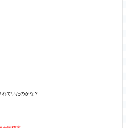
回されていたのかな？
超天国確定