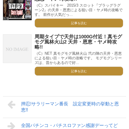
（C）スパイキー 2015/3 スロット『ブラッグラグ
ーン2』の天井・恩恵による狙い目・ヤメ時の攻略で
す。 前作が人気だっ...
記事を読む
周期タイプで天井は1000G付近！真モグ
モグ風林火山2 天井・恩恵・ヤメ時攻
略!!
（C）NET 真モグモグ風林火山 弐の陣の天井・恩恵
による狙い目・ヤメ時の攻略です。 モグモグシリー
ズは、昔からあるので好...
記事を読む
押忍!サラリーマン番長 設定変更時の挙動と恩
恵!!
全国パチンコ・パチスロファン感謝デーってど