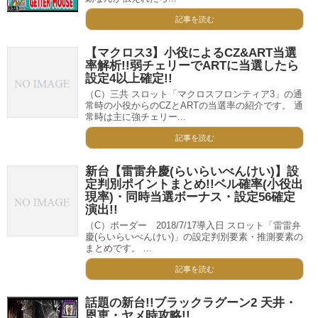
記事を読む
【マクロス3】小役によるCZ&ART当選
率解析!!弱チェリーでARTに当選したら
設定4以上確定!!
（C）三共 スロット「マクロスフロンティア3」の通
常時の小役からのCZとARTの当選率の紹介です。 通
常時は主に強チェリー...
記事を読む
新台【雷雷弁慶(らいらいべんけい)】設
定判別ポイントまとめ!!ベル確率(小役出
現率)・同時当選ボーナス・設定56確定
演出!!
（C）ボーダー 2018/7/17導入日 スロット「雷雷弁
慶(らいらいべんけい)」の設定判別要素・推測要素の
まとめです。 ...
記事を読む
話題の新台!!ブラックラグーン2 天井・
恩恵・ヤメ時攻略!!