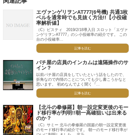
関連記事
エヴァンゲリヲンAT777(6号機) 共通3枚
ベルを通常時でも見抜く方法!!【小役確
率解析値】
（C）ビスティ 2019/2/18導入日 スロット「エヴァ
ンゲリヲンAT777」のシ小役確率の紹介です。 この
台の小役確率...
記事を読む
パチ屋の店員のインカムは遠隔操作のサ
イン？
以前パチ屋の店員をしていたという話をしたので、
折角なので内情のことについても少し書こうかなと
思います。 初めなんでよく聞く『...
記事を読む
【北斗の拳修羅】朝一設定変更後のモー
ド移行率が判明!!朝一高確狙いは出来る
のか？
（C）サミー 北斗の拳修羅の国篇の朝一設定変更後
のモード移行率の紹介です。 朝一のモード移行率が
ついに判明しました。 北斗...