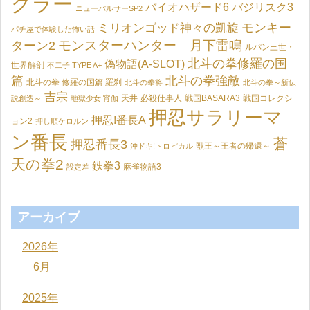
グラー
バイオハザード6
バジリスク3
ニューパルサーSP2
モンキー
ミリオンゴッド神々の凱旋
パチ屋で体験した怖い話
モンスターハンター 月下雷鳴
ターン2
ルパン三世・
北斗の拳修羅の国
偽物語(A-SLOT)
世界解剖
不二子 TYPE A+
篇
北斗の拳強敵
北斗の拳 修羅の国篇 羅刹
北斗の拳将
北斗の拳～新伝
吉宗
天井
必殺仕事人
戦国BASARA3
戦国コレクシ
説創造～
地獄少女 宵伽
押忍サラリーマ
押忍!番長A
ョン2
押し順ケロルン
ン番長
蒼
押忍番長3
獣王～王者の帰還～
沖ドキ!トロピカル
天の拳2
鉄拳3
麻雀物語3
設定差
アーカイブ
2026年
6月
2025年