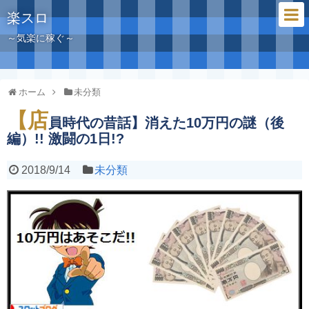
楽スロ
～気楽に稼ぐ～
ホーム
未分類
【店
員時代の昔話】消えた10万円の謎（後
編）!! 激闘の1日!?
2018/9/14
未分類