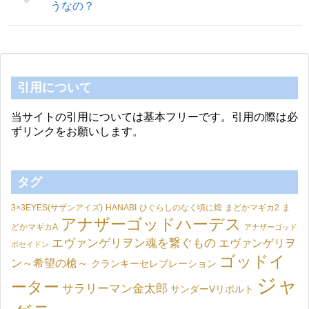
うなの？
引用について
当サイトの引用については基本フリーです。引用の際は必
ずリンクをお願いします。
タグ
3×3EYES(サザンアイズ)
HANABI
ひぐらしのなく頃に煌
まどかマギカ2
ま
アナザーゴッドハーデス
どかマギカA
アナザーゴッド
エヴァンゲリヲン魂を繋ぐもの
エヴァンゲリヲ
ポセイドン
ゴッドイ
ン～希望の槍～
クランキーセレブレーション
ジャ
ーター
サラリーマン金太郎
サンダーVリボルト