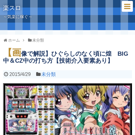
楽スロ
～気楽に稼ぐ～
ホーム
未分類
【画
像で解説】ひぐらしのなく頃に煌 BIG
中＆CZ中の打ち方【技術介入要素あり】
2015/4/29
未分類