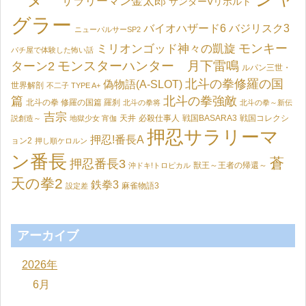
サラリーマン金太郎
サンダーVリボルト
グラー
バイオハザード6
バジリスク3
ニューパルサーSP2
モンキー
ミリオンゴッド神々の凱旋
パチ屋で体験した怖い話
モンスターハンター 月下雷鳴
ターン2
ルパン三世・
北斗の拳修羅の国
偽物語(A-SLOT)
世界解剖
不二子 TYPE A+
篇
北斗の拳強敵
北斗の拳 修羅の国篇 羅刹
北斗の拳将
北斗の拳～新伝
吉宗
天井
必殺仕事人
戦国BASARA3
戦国コレクシ
説創造～
地獄少女 宵伽
押忍サラリーマ
押忍!番長A
ョン2
押し順ケロルン
ン番長
蒼
押忍番長3
獣王～王者の帰還～
沖ドキ!トロピカル
天の拳2
鉄拳3
麻雀物語3
設定差
アーカイブ
2026年
6月