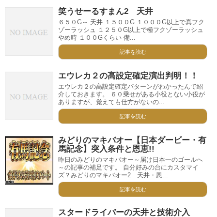
笑うせーるすまん2 天井
６５０G～ 天井 １５００G １０００G以上で真フク
ゾーラッシュ １２５０G以上で極フクゾーラッシュ
やめ時 １００Gくらい 備...
記事を読む
エウレカ２の高設定確定演出判明！！
エウレカ２の高設定確定パターンがわかったんで紹
介しておきます。 ６０乗せがある小役とない小役が
ありますが、覚えても仕方がないの...
記事を読む
みどりのマキバオー【日本ダービー・有
馬記念】突入条件と恩恵!!
昨日のみどりのマキバオー～届け日本一のゴールへ
～の記事の補足です。 自分好みの台にカスタマイ
ズ？みどりのマキバオー2 天井・恩...
記事を読む
スタードライバーの天井と技術介入