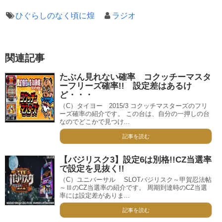
ひぐらしのなく頃に煌
ラジオ
関連記事
たぶん見れない確率 コクッチーマスタ
ーフリーズ確率!! 設定差はあるけ
ど・・・
（C）タイヨー 2015/3 コクッチマスターズのフリ
ーズ確率の紹介です。 この台は、自分の一押しの台
なのでどこかで見つけ...
記事を読む
【バジリスク3】設定6は別格!!CZ当選率
で設定を見抜く!!
（C）ユニバーサル SLOTバジリスク～甲賀忍法帖
～ⅢのCZ当選率の紹介です。 周期到達時のCZ当選
率には設定差がありま...
記事を読む