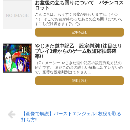
お盆後の立ち回りについて パチンコス
ロット
こんにちは、もうすぐお盆が終わりますね（＾◇
＾） そこでお盆が終わったあとの立ち回りについて
すこしだけ書きます(^。^)y-....
記事を読む
やじきた道中記乙 設定判別!!注目はリ
プレイ3連からのゲーム数短縮抽選確
率!!
（C）メーシー やじきた道中記乙の設定判別方法の
紹介です。 まだこの台の詳しい解析は出ていないの
で、完璧な設定判別はできせん...
記事を読む
【画像で解説】バーストエンジェル1枚役を取る
打ち方!!