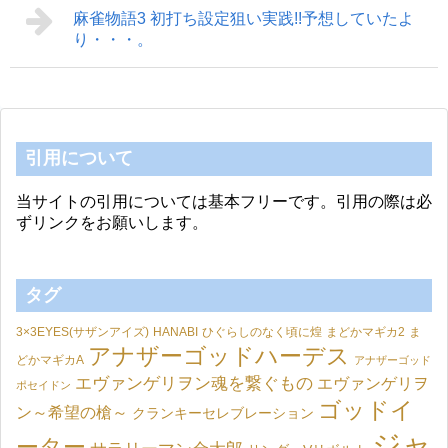
麻雀物語3 初打ち設定狙い実践!!予想していたよ
り・・・。
引用について
当サイトの引用については基本フリーです。引用の際は必
ずリンクをお願いします。
タグ
3×3EYES(サザンアイズ)
HANABI
ひぐらしのなく頃に煌
まどかマギカ2
ま
アナザーゴッドハーデス
どかマギカA
アナザーゴッド
エヴァンゲリヲン魂を繋ぐもの
エヴァンゲリヲ
ポセイドン
ゴッドイ
ン～希望の槍～
クランキーセレブレーション
ジャ
ーター