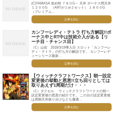
(C)YAMASA 攻め時 ７８０G～ 天井 ボーナス間天井
１２００G （ARTが１or２セット） １８００G
（プレミアム...
記事を読む
カンフーレディ・テトラ 打ち方解説!!ボ
ーナス中とRT中は技術介入がある【リ
ーチ目・チャンス目】
（C）山佐 2018/3/19導入日 スロット「カンフーレ
ディ・テトラ」の打ち方の解説です。 カンフーレデ
ィーシリーズ最新...
記事を読む
【ウィッチクラフトワークス】朝一設定
変更後の挙動と恩恵!!立ち回りとしては
取りあえず1周期だけ・・・
（C）ダクセル ウィッチクラフトワークスの朝一
設定変更後の恩恵の紹介です。 この台の設定変更後
は周期天井振り分けなども優遇...
記事を読む