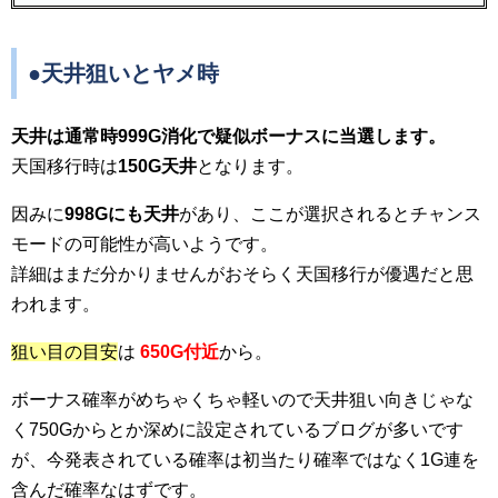
●天井狙いとヤメ時
天井は通常時999G消化で疑似ボーナスに当選します。
天国移行時は
150G天井
となります。
因みに
998Gにも天井
があり、ここが選択されるとチャンス
モードの可能性が高いようです。
詳細はまだ分かりませんがおそらく天国移行が優遇だと思
われます。
狙い目の目安
は
650G付近
から。
ボーナス確率がめちゃくちゃ軽いので天井狙い向きじゃな
く750Gからとか深めに設定されているブログが多いです
が、今発表されている確率は初当たり確率ではなく1G連を
含んだ確率なはずです。