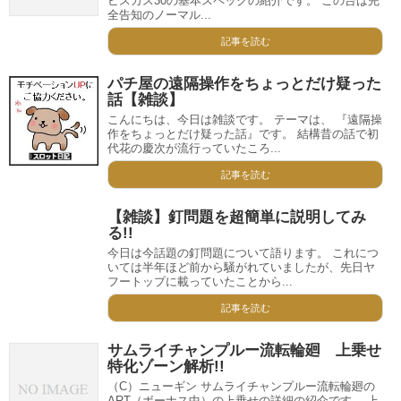
ビスカス30の基本スペックの紹介です。 この台は完
全告知のノーマル...
記事を読む
パチ屋の遠隔操作をちょっとだけ疑った
話【雑談】
こんにちは、今日は雑談です。 テーマは、 『遠隔操
作をちょっとだけ疑った話』です。 結構昔の話で初
代花の慶次が流行っていたころ...
記事を読む
【雑談】釘問題を超簡単に説明してみ
る!!
今日は今話題の釘問題について語ります。 これにつ
いては半年ほど前から騒がれていましたが、先日ヤ
フートップに載っていたことから...
記事を読む
サムライチャンプルー流転輪廻 上乗せ
特化ゾーン解析!!
（C）ニューギン サムライチャンプルー流転輪廻の
ART（ボーナス中）の上乗せの詳細の紹介です。 上