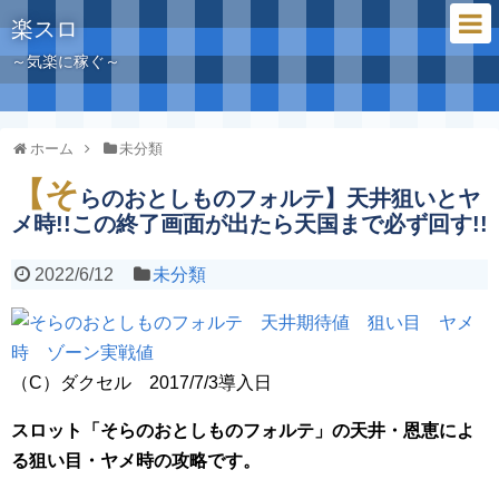
楽スロ
～気楽に稼ぐ～
ホーム
未分類
【そ
らのおとしものフォルテ】天井狙いとヤ
メ時!!この終了画面が出たら天国まで必ず回す!!
2022/6/12
未分類
（C）ダクセル 2017/7/3導入日
スロット「そらのおとしものフォルテ」の天井・恩恵によ
る狙い目・ヤメ時の攻略です。