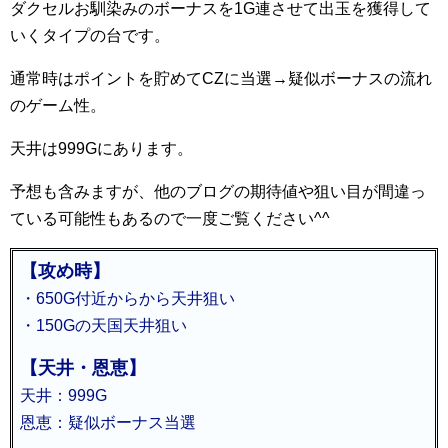
ダクセルお馴染みのボーナスを1G連させて出玉を獲得して
いくタイプの台です。
通常時はポイントを貯めてCZに当選→疑似ボーナスの流れ
のゲーム性。
天井は999Gにあります。
予想も含みますが、他のブログの期待値や狙い目が間違っ
ている可能性もあるので一度ご覧ください^^
【攻め時】
・650G付近からから天井狙い
・150Gの天国天井狙い
【天井・恩恵】
天井：999G
恩恵：疑似ボーナス当選