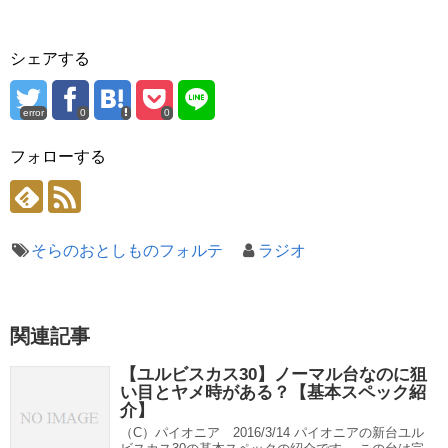
シェアする
error
0
0
フォローする
そらのおとしものフォルテ
ラジオ
関連記事
【ユルビスカス30】ノーマル台なのに狙
い目とヤメ時がある？【基本スペック紹
介】
（C）パイオニア 2016/3/14 パイオニアの新台ユル