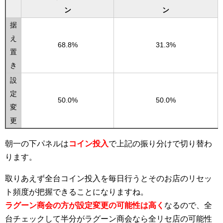
据
え
68.8%
31.3%
置
き
設
定
50.0%
50.0%
変
更
朝一の下パネルは
コイン投入
で上記の振り分けで切り替わ
ります。
取りあえず全台コイン投入を毎日行うとそのお店のリセッ
ト頻度が把握できることになりますね。
ラグーン商会の方が設定変更の可能性は高く
なるので、全
台チェックして半分がラグーン商会なら全リセ店の可能性