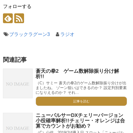
フォローする
ブラックラグーン3
ラジオ
関連記事
蒼天の拳2 ゲーム数解除振り分け解
析!!
（C）サミー 蒼天の拳2のゲーム数解除振り分けが出
ましたね。 ゾーン狙いはできるのか？ 設定判別要素
になりえるのか？ それ...
記事を読む
ニューパルサーDXチェリーバージョン
小役確率解析!!チェリー・オレンジは合
算でカウントがお勧め？
（C）山佐 2019/2/4導入日 スロット「ニューパル