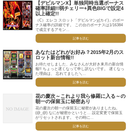
【デビルマンX】単独同時当選ボーナス
確率詳細!!弱チェリー+異色BIGで設定4
以上確定!!
（C）エレコ スロット「デビルマンχ(カイ)」のボー
ナス確率の詳細です。 この台のボーナスは1/16384
で成立するアモン...
記事を読む
あなたはどれがお好み？2015年2月のス
ロット新台情報!!
お待たせしました、みなさんが大好き来月の新台情
報!! ちょっと遅くなって申し訳ないです。 遅くなっ
た理由は、 忘れてました＼...
記事を読む
花の慶次～これより我ら修羅に入る～の
朝一の保留玉に秘密あり
花の慶次の朝一の保留玉に秘密がありましたね。
(@_@) なにが秘密かというと… 設定変更で保留玉
がリセットされます。 その時に...
記事を読む