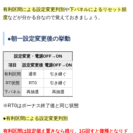
有利区間による設定変更判別
や
下パネルによるリセット頻
度
などが分かる台なので覚えておきましょう。
●朝一設定変更後の挙動
設定変更・電源OFF→ON
項目
設定変更後
電源OFF→ON
有利区間
通常
引き継ぐ
RT状態
RT0
引き継ぐ
下パネル
再抽選
再抽選
※RT0はボーナス終了後と同じ状態
●有利区間による設定変更判別
有利区間は設定据え置きなら残り、1G回すと復帰となりド