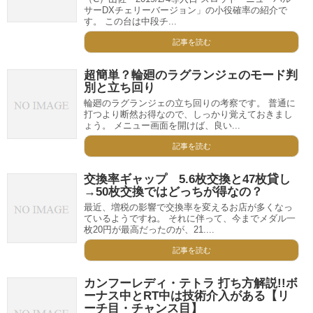
サーDXチェリーバージョン」の小役確率の紹介で
す。 この台は中段チ...
記事を読む
超簡単？輪廻のラグランジェのモード判
別と立ち回り
輪廻のラグランジェの立ち回りの考察です。 普通に
打つより断然お得なので、しっかり覚えておきまし
ょう。 メニュー画面を開けば、良い...
記事を読む
交換率ギャップ 5.6枚交換と47枚貸し
→50枚交換ではどっちが得なの？
最近、増税の影響で交換率を変えるお店が多くなっ
ているようですね。 それに伴って、今までメダル一
枚20円が最高だったのが、21....
記事を読む
カンフーレディ・テトラ 打ち方解説!!ボ
ーナス中とRT中は技術介入がある【リ
ーチ目・チャンス目】