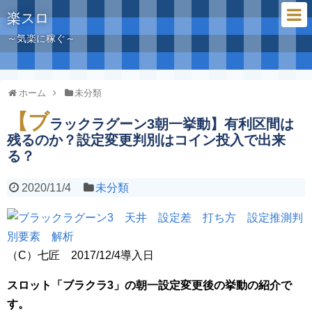
楽スロ
～気楽に稼ぐ～
ホーム
未分類
【ブ
ラックラグーン3朝一挙動】有利区間は
残るのか？設定変更判別はコイン投入で出来
る？
2020/11/4
未分類
（C）七匠 2017/12/4導入日
スロット「ブラクラ3」の朝一設定変更後の挙動の紹介で
す。