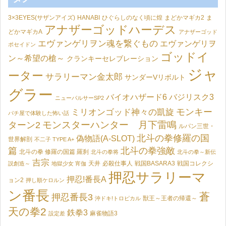
3×3EYES(サザンアイズ)
HANABI
ひぐらしのなく頃に煌
まどかマギカ2
ま
アナザーゴッドハーデス
どかマギカA
アナザーゴッド
エヴァンゲリヲン魂を繋ぐもの
エヴァンゲリヲ
ポセイドン
ゴッドイ
ン～希望の槍～
クランキーセレブレーション
ジャ
ーター
サラリーマン金太郎
サンダーVリボルト
グラー
バイオハザード6
バジリスク3
ニューパルサーSP2
モンキー
ミリオンゴッド神々の凱旋
パチ屋で体験した怖い話
モンスターハンター 月下雷鳴
ターン2
ルパン三世・
北斗の拳修羅の国
偽物語(A-SLOT)
世界解剖
不二子 TYPE A+
篇
北斗の拳強敵
北斗の拳 修羅の国篇 羅刹
北斗の拳将
北斗の拳～新伝
吉宗
天井
必殺仕事人
戦国BASARA3
戦国コレクシ
説創造～
地獄少女 宵伽
押忍サラリーマ
押忍!番長A
ョン2
押し順ケロルン
ン番長
蒼
押忍番長3
獣王～王者の帰還～
沖ドキ!トロピカル
天の拳2
鉄拳3
麻雀物語3
設定差