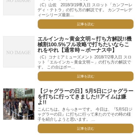
（C）山佐 2018/3/19導入日 スロット「カンフーレ
ディ・テトラ」の打ち方の解説です。 カンフーレデ
ィーシリーズ最新...
記事を読む
エルインカ～黄金文明～打ち方解説!!機
械割100.5%フル攻略で打ちたいならこ
れをやれ【通常時～ボーナス中】
（C）コナミアミューズメント 2018/7/2導入日 スロ
ット「エルインカ～黄金文明～」の打ち方の解説で
す。 この台はボー...
記事を読む
【ジャグラーの日】5月5日にジャグラー
を打ちに行ってきました!!アイムは嫌
よ!!
こんにちは。きらっきーです。 今日は、『5月5日ジ
ャグラーの日』に打ちに行って来たのでその時の様
子を紹介しようと思います。 ...
記事を読む