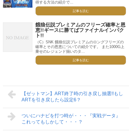
得する方法の紹介で...
記事を読む
餓狼伝説プレミアムのフリーズ確率と恩
恵!!ギースに勝てばファイナルインパク
ト!!
（C）SNK 餓狼伝説プレミアムのロングフリーズの
確率とその恩恵についての紹介です。 また1000G上
乗せのレジェンド揃いのタ...
記事を読む
【ゼットマン】ART終了時の引き戻し抽選!!もし
ARTを引き戻したら設定6？
ついにハナビを打つ時が・・・『実戦データ』
これってもしかして・・・？