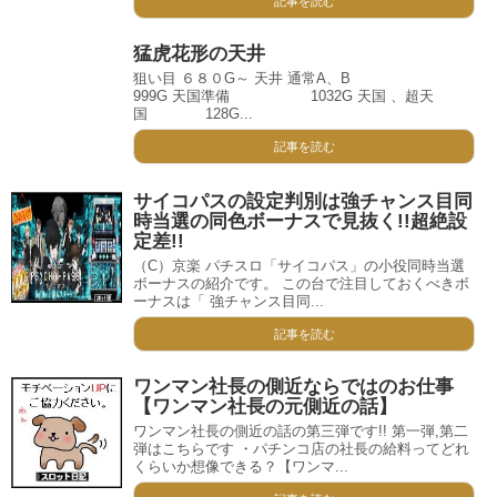
記事を読む
猛虎花形の天井
狙い目 ６８０G～ 天井 通常A、B
999G 天国準備 1032G 天国 、超天
国 128G...
記事を読む
サイコパスの設定判別は強チャンス目同
時当選の同色ボーナスで見抜く!!超絶設
定差!!
（C）京楽 パチスロ「サイコパス」の小役同時当選
ボーナスの紹介です。 この台で注目しておくべきボ
ーナスは「 強チャンス目同...
記事を読む
ワンマン社長の側近ならではのお仕事
【ワンマン社長の元側近の話】
ワンマン社長の側近の話の第三弾です!! 第一弾,第二
弾はこちらです ・パチンコ店の社長の給料ってどれ
くらいか想像できる？【ワンマ...