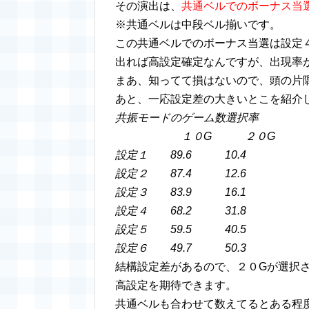
その演出は、
共通ベルでのボーナス当
※共通ベルは中段ベル揃いです。
この共通ベルでのボーナス当選は設定
出れば高設定確定なんですが、出現率が低い
まあ、知ってて損はないので、頭の片隅に
あと、一応設定差の大きいとこを紹介
共振モードのゲーム数選択率
１０G ２０G
設定１ 89.6 10.4
設定２ 87.4 12.6
設定３ 83.9 16.1
設定４ 68.2 31.8
設定５ 59.5 40.5
設定６ 49.7 50.3
結構設定差があるので、２０Gが選択
高設定を期待できます。
共通ベルも合わせて数えてるとある程