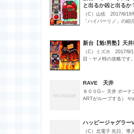
と出るか凶と出るか
（C）山佐 2017/6
「ハイパーリノ」の紹介で
新台【魁!男塾】天井
（C）ミズホ 2017/
目・ヤメ時の攻略です。 
RAVE 天井
８００G～ 天井 ボー
ARTがループする） やめ
ハッピージャグラーV
（C）北電子 先日、導