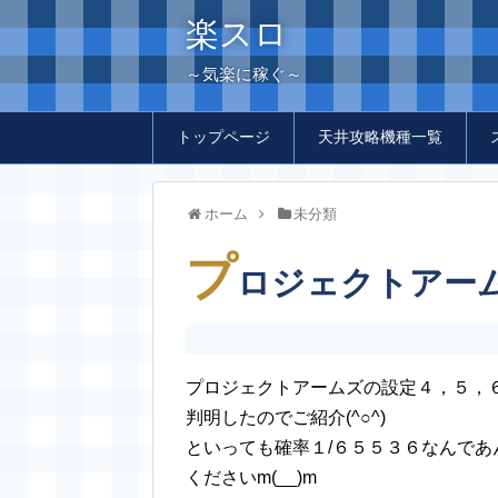
楽スロ
～気楽に稼ぐ～
トップページ
天井攻略機種一覧
ホーム
未分類
プ
ロジェクトアー
プロジェクトアームズの設定４，５，
判明したのでご紹介(^○^)
といっても確率１/６５５３６なんであ
くださいm(__)m