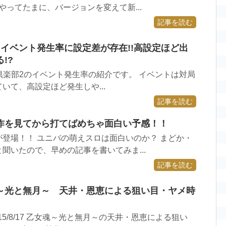
やってたまに、バージョンを変えて新...
記事を読む
イベント発生率に設定差が存在!!高設定ほど出
!?
倶楽部2のイベント発生率の紹介です。 イベントは対局
いて、高設定ほど発生しや...
記事を読む
作を見てから打てばめちゃ面白い予感！！
登場！！ ユニバの萌えスロは面白いのか？ まどか・
聞いたので、早めの記事を書いてみま...
記事を読む
～光と無月～ 天井・恩恵による狙い目・ヤメ時
015/8/17 乙女魂～光と無月～の天井・恩恵による狙い