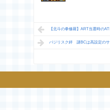
【北斗の拳修羅】ART当選時のATレ
バジリスク絆 謎BCは高設定のサイ