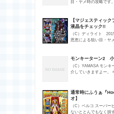
目・ヤメ時の攻略です。 
【マジェスティックプ
液晶をチェック!!
（C）ディライト 201
恩恵による狙い目・ヤメ時
モンキーターン2 小
（C）YAMASA モン
介していきますよー。 今
通常時にふうぁ『Ho
オ】
（C）ベルコ スーパー
ないととんでもなく損する