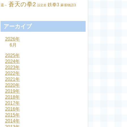
蒼天の拳2
鉄拳3
還～
麻雀物語3
設定差
アーカイブ
2026年
6月
2025年
2024年
2023年
2022年
2021年
2020年
2019年
2018年
2017年
2016年
2015年
2014年
2013年