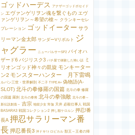
ゴッドハーデス
アナザーゴッドポセイド
エヴァンゲリヲン魂を繋ぐもの
エヴ
ン
ァンゲリヲン～希望の槍～
クランキーセレ
ゴッドイーター
サラ
ブレーション
ジ
リーマン金太郎
サンダーVリボルト
ャグラー
バイオハ
ニューパルサーSP2
ミ
ザード6
バジリスク3
パチ屋で体験した怖い話
モンキーター
リオンゴッド神々の凱旋
モンスターハンター 月下雷鳴
ン2
偽物語(A-
ルパン三世・世界解剖
不二子 TYPE A+
北斗の拳修羅の国篇
SLOT)
北斗の拳 修羅
北斗の拳強敵
の国篇 羅刹
北斗の拳将
北斗の拳～
吉宗
天井
必殺仕事人
戦国
新伝説創造～
地獄少女 宵伽
押忍!番
BASARA3
戦国コレクション2
押し順ケロルン
押忍サラリーマン番
長A
長
押忍番長3
獣王～王者の帰
沖ドキ!トロピカル