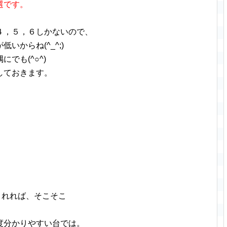
選です。
４，５，６しかないので、
からね(^_^;)
でも(^○^)
しておきます。
されれば、そこそこ
度分かりやすい台では。