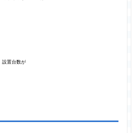
、設置台数が