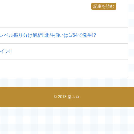
記事を読む
ベル振り分け解析!!北斗揃いは1/64で発生!?
ン!!
© 2013
楽スロ
.