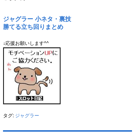
ジャグラー 小ネタ・裏技
勝てる立ち回りまとめ
↓応援お願いします^^
タグ:
ジャグラー