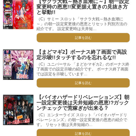
【サクラ大戦～熱き血潮に～】朝一設定
変更時の恩恵!!変更据え置きの見抜き方
と挙動!!
（C）サミー スロット「サクラ大戦～熱き血潮に
～」の朝一設定変更後の恩恵とリセット判別方法の
紹介です。 設定変更時は天井短...
記事を読む
【まどマギ2】ボーナス終了画面で高設
定示唆!!タッチするのを忘れるな!!
（C）ユニバーサル 「まどかマギカ2」のボーナス終
了画面での設定示唆の紹介です。 ボーナス終了画面
では設定を示唆しています...
記事を読む
【バイオハザードリベレーションズ】朝
一設定変更後は天井短縮の恩恵!?ガック
ンチェックで荒稼ぎが出来る？
（C）エンターライズ スロット「バイオハザードリ
ベレーションズ」の朝一設定変更後の恩恵の紹介で
す。 リセット後は天井短縮の...
記事を読む