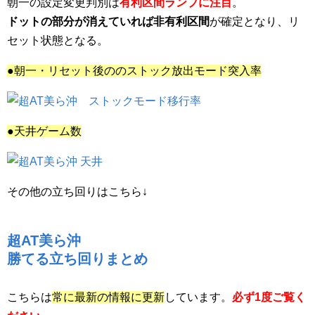
朝一の設定変更判別は
有利区間ランプに注目
。
ドットの部分が消えていれば非有利区間
が確定となり、リ
セット状態となる。
●朝一・リセット後ののストック放出モード突入率
●天井ゲーム数
その他の立ち回りはこちら↓
超AT美ら沖
勝てる立ち回りまとめ
こちらは
常に最新の情報に更新
しています。
必ず1度ご覧く