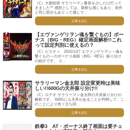
（C）大都技研 サラリーマン番長を少しだけ打って
きました^^ 感想としては、新鮮な感じもあり、前作
と同じ部分もありって感じで...
記事を読む
【エヴァンゲリヲン魂を繋ぐもの】ボー
ナス（BIG・REG）確定画面解析!!これ
って設定判別に使えるの？
（C）ビスティ 2015/12/7 エヴァンゲリヲン～魂を
繋ぐもの～のボーナス画面（BIG・REG）振り分け
の紹介です。 エ...
記事を読む
サラリーマン金太郎 設定変更時は美味
しい!!600Gの天井振り分け!!
（C）ロデオ サラリーマン金太郎の天井振り分けの
解析です。 600Gにも天井があることが判明して、こ
のことにより色々立ち回...
記事を読む
鉄拳3 AT・ボーナス終了画面は要チェ