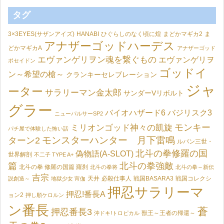
タグ
3×3EYES(サザンアイズ)
HANABI
ひぐらしのなく頃に煌
まどかマギカ2
ま
アナザーゴッドハーデス
どかマギカA
アナザーゴッド
エヴァンゲリヲン魂を繋ぐもの
エヴァンゲリヲ
ポセイドン
ゴッドイ
ン～希望の槍～
クランキーセレブレーション
ジャ
ーター
サラリーマン金太郎
サンダーVリボルト
グラー
バイオハザード6
バジリスク3
ニューパルサーSP2
モンキー
ミリオンゴッド神々の凱旋
パチ屋で体験した怖い話
モンスターハンター 月下雷鳴
ターン2
ルパン三世・
北斗の拳修羅の国
偽物語(A-SLOT)
世界解剖
不二子 TYPE A+
篇
北斗の拳強敵
北斗の拳 修羅の国篇 羅刹
北斗の拳将
北斗の拳～新伝
吉宗
天井
必殺仕事人
戦国BASARA3
戦国コレクシ
説創造～
地獄少女 宵伽
押忍サラリーマ
押忍!番長A
ョン2
押し順ケロルン
ン番長
蒼
押忍番長3
獣王～王者の帰還～
沖ドキ!トロピカル