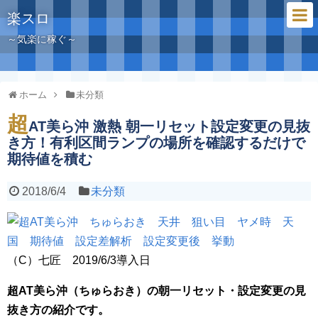
楽スロ
～気楽に稼ぐ～
ホーム
未分類
超
AT美ら沖 激熱 朝一リセット設定変更の見抜
き方！有利区間ランプの場所を確認するだけで
期待値を積む
2018/6/4
未分類
（C）七匠 2019/6/3導入日
超AT美ら沖（ちゅらおき）の朝一リセット・設定変更の見
抜き方の紹介です。