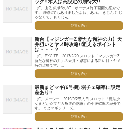
ック!!木人は高設定の期待大!!
（C）山佐 鉄拳3のAT・ボーナス終了画面の紹介で
す。 鉄拳2でもありましたよね、あれ。 きじん？ じ
ゃなくて、もくじん...
記事を読む
新台【マジンガーZ 新たな魔神の力】天
井狙いとヤメ時攻略!!狙えるポイント
は・・・？
（C）EXCITE 2017/2/20 スロット「マジンガーZ
新たな魔神の力」の天井・恩恵による狙い目・ヤメ
時の攻略です。...
記事を読む
最新まどマギ(6号機) 弱チェ確率に設定
差あり!!
（C）メーシー 2019/9/2導入日 スロット「魔法少
女まどか☆マギカ叛逆の物語」の小役確率の紹介で
す。 まどマギシリーズ...
記事を読む