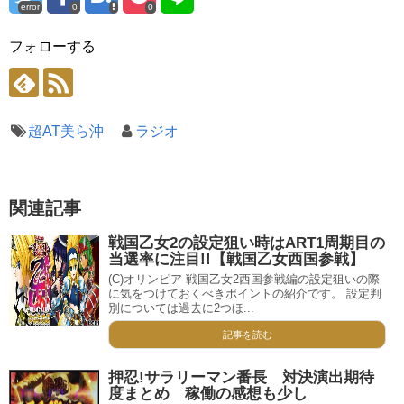
error
0
0
フォローする
超AT美ら沖
ラジオ
関連記事
戦国乙女2の設定狙い時はART1周期目の
当選率に注目!!【戦国乙女西国参戦】
(C)オリンピア 戦国乙女2西国参戦編の設定狙いの際
に気をつけておくべきポイントの紹介です。 設定判
別については過去に2つほ...
記事を読む
押忍!サラリーマン番長 対決演出期待
度まとめ 稼働の感想も少し