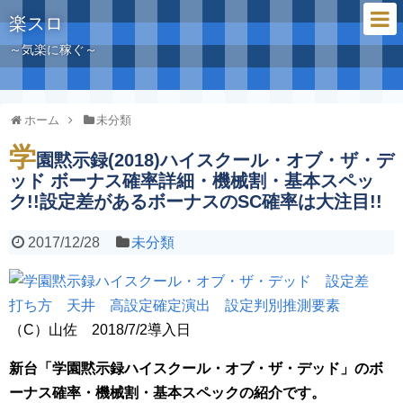
楽スロ
～気楽に稼ぐ～
ホーム
未分類
学
園黙示録(2018)ハイスクール・オブ・ザ・デ
ッド ボーナス確率詳細・機械割・基本スペッ
ク!!設定差があるボーナスのSC確率は大注目!!
2017/12/28
未分類
（C）山佐 2018/7/2導入日
新台「学園黙示録ハイスクール・オブ・ザ・デッド」のボ
ーナス確率・機械割・基本スペックの紹介です。