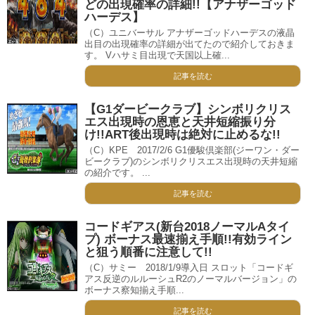
どの出現確率の詳細!!【アナザーゴッド
ハーデス】
（C）ユニバーサル アナザーゴッドハーデスの液晶
出目の出現確率の詳細が出てたので紹介しておきま
す。 Vハサミ目出現で天国以上確...
記事を読む
【G1ダービークラブ】シンボリクリス
エス出現時の恩恵と天井短縮振り分
け!!ART後出現時は絶対に止めるな!!
（C）KPE 2017/2/6 G1優駿倶楽部(ジーワン・ダー
ビークラブ)のシンボリクリスエス出現時の天井短縮
の紹介です。 ...
記事を読む
コードギアス(新台2018ノーマルAタイ
プ) ボーナス最速揃え手順!!有効ライン
と狙う順番に注意して!!
（C）サミー 2018/1/9導入日 スロット「コードギ
アス反逆のルルーシュR2のノーマルバージョン」の
ボーナス察知揃え手順...
記事を読む