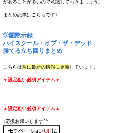
があることが多いので意識しておきましょう。
まとめ記事はこちらです↓
学園黙示録
ハイスクール・オブ・ザ・デッド
勝てる立ち回りまとめ
こちらは
常に最新の情報に更新
しています。
▼設定狙い必須アイテム▼
▲設定狙い必須アイテム▲
↓応援お願いします^^