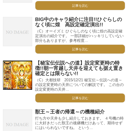
記事を読む
BIG中のキャラ紹介に注目!!ひぐらしの
なく頃に煌 高設定確定演出!!
（C）オーイズミ ひぐらしのなく頃に煌の高設定確
定演出の紹介です。 一部詳細がハッキリしていない
部分もありますが、参考程度...
記事を読む
【秘宝伝伝説への道】設定変更時の特
徴!!朝一宵越し天井を迎えても据え置き
確定とは限らない!!
（C）大都技研 2015/12/21 秘宝伝～伝説への道～
の設定変更時の天井についての解説です。 この台の
設定変更時の天井...
記事を読む
獣王～王者の帰還～の機種紹介
打ち方や天井も少し紹介しておきます。 ４号機の時
に大好きだった獣王の後継機だけあって、期待せず
にはいられないですね。 という...