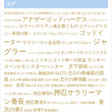
タグ
3×3EYES(サザンアイズ)
HANABI
ひぐらしのなく頃に煌
まどかマギカ2
ま
アナザーゴッドハーデス
どかマギカA
アナザーゴッド
エヴァンゲリヲン魂を繋ぐもの
エヴァンゲリヲ
ポセイドン
ゴッドイ
ン～希望の槍～
クランキーセレブレーション
ジャ
ーター
サラリーマン金太郎
サンダーVリボルト
グラー
バイオハザード6
バジリスク3
ニューパルサーSP2
モンキー
ミリオンゴッド神々の凱旋
パチ屋で体験した怖い話
モンスターハンター 月下雷鳴
ターン2
ルパン三世・
北斗の拳修羅の国
偽物語(A-SLOT)
世界解剖
不二子 TYPE A+
篇
北斗の拳強敵
北斗の拳 修羅の国篇 羅刹
北斗の拳将
北斗の拳～新伝
吉宗
天井
必殺仕事人
戦国BASARA3
戦国コレクシ
説創造～
地獄少女 宵伽
押忍サラリーマ
押忍!番長A
ョン2
押し順ケロルン
ン番長
蒼
押忍番長3
獣王～王者の帰還～
沖ドキ!トロピカル
天の拳2
鉄拳3
麻雀物語3
設定差