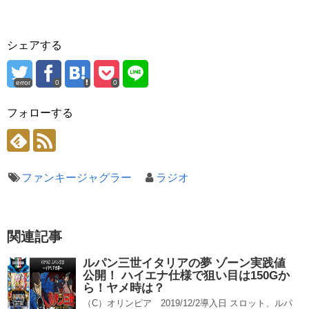
シェアする
error
0
0
フォローする
ファンキージャグラー
ラジオ
関連記事
ルパン三世イタリアの夢 ゾーン実践値
公開！ ハイエナ仕様で狙い目は150Gか
ら！ヤメ時は？
（C）オリンピア 2019/12/2導入日 スロット、ルパ