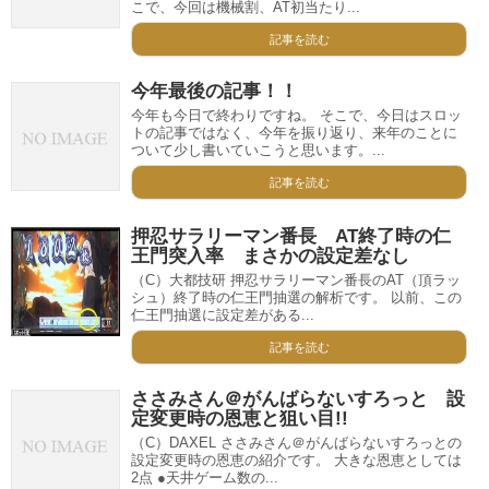
こで、今回は機械割、AT初当たり...
記事を読む
今年最後の記事！！
今年も今日で終わりですね。 そこで、今日はスロッ
トの記事ではなく、今年を振り返り、来年のことに
ついて少し書いていこうと思います。...
記事を読む
押忍サラリーマン番長 AT終了時の仁
王門突入率 まさかの設定差なし
（C）大都技研 押忍サラリーマン番長のAT（頂ラッ
シュ）終了時の仁王門抽選の解析です。 以前、この
仁王門抽選に設定差がある...
記事を読む
ささみさん＠がんばらないすろっと 設
定変更時の恩恵と狙い目!!
（C）DAXEL ささみさん＠がんばらないすろっとの
設定変更時の恩恵の紹介です。 大きな恩恵としては
2点 ●天井ゲーム数の...