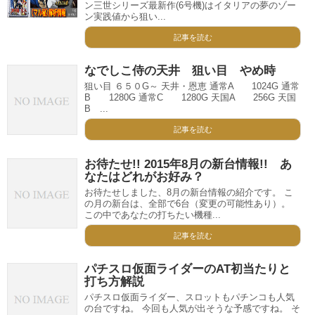
ン三世シリーズ最新作(6号機)はイタリアの夢のゾー
ン実践値から狙い...
記事を読む
なでしこ侍の天井 狙い目 やめ時
狙い目 ６５０G～ 天井・恩恵 通常A 1024G 通常
B 1280G 通常C 1280G 天国A 256G 天国
B ...
記事を読む
お待たせ!! 2015年8月の新台情報!! あ
なたはどれがお好み？
お待たせしました、8月の新台情報の紹介です。 こ
の月の新台は、全部で6台（変更の可能性あり）。
この中であなたの打ちたい機種...
記事を読む
パチスロ仮面ライダーのAT初当たりと
打ち方解説
パチスロ仮面ライダー、スロットもパチンコも人気
の台ですね。 今回も人気が出そうな予感ですね。 そ