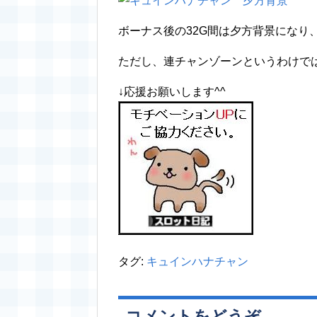
ボーナス後の32G間は夕方背景になり
ただし、連チャンゾーンというわけで
↓応援お願いします^^
タグ:
キュインハナチャン
コメントをどうぞ